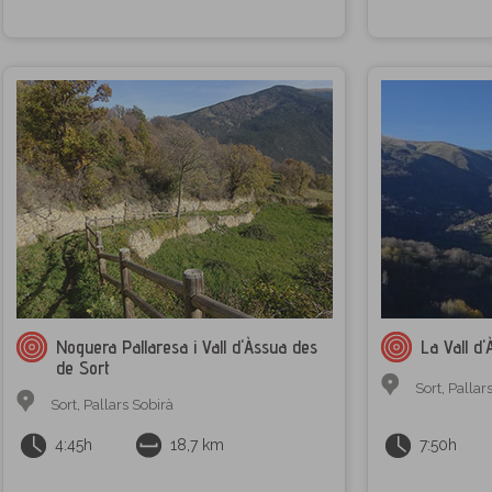
Noguera Pallaresa i Vall d'Àssua des
La Vall d
de Sort
Sort
,
Pallar
Sort
,
Pallars Sobirà
4:45h
18,7 km
7:50h