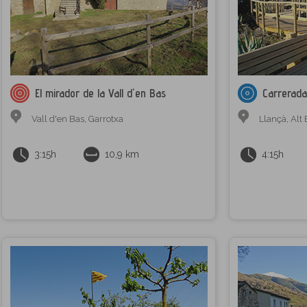
El mirador de la Vall d'en Bas
Carrerada
Vall d'en Bas
,
Garrotxa
Llançà
,
Alt
3:15h
10,9 km
4:15h