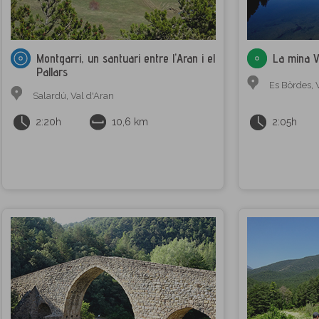
Montgarri, un santuari entre l'Aran i el
La mina Vi
Pallars
Es Bòrdes
,
Salardú
,
Val d'Aran
2:20h
10,6 km
2:05h