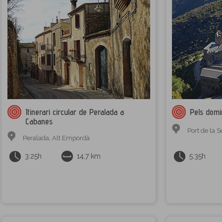
Itinerari circular de Peralada a
Pels domi
Cabanes
Port de la S
Peralada
,
Alt Empordà
3:25h
14,7 km
5:35h