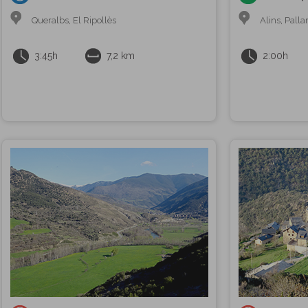
Queralbs
,
El Ripollès
Alins
,
Palla
3:45h
7,2 km
2:00h