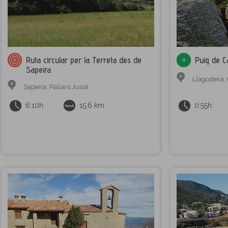
Ruta circular per la Terreta des de
Puig de C
Sapeira
Llagostera
,
Sapeira
,
Pallars Jussà
6:10h
15,6 km
0:55h