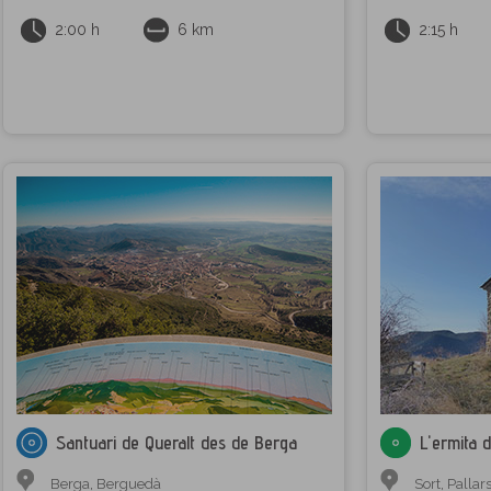
2:00 h
6 km
2:15 h
Santuari de Queralt des de Berga
L'ermita 
Berga
,
Berguedà
Sort
,
Pallar