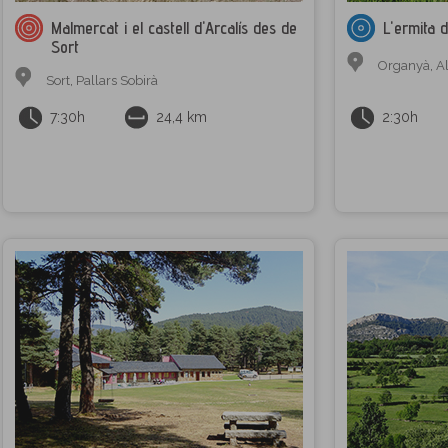
Malmercat i el castell d'Arcalís des de
L'ermita 
Sort
Organyà
,
Al
Sort
,
Pallars Sobirà
7:30h
24,4 km
2:30h