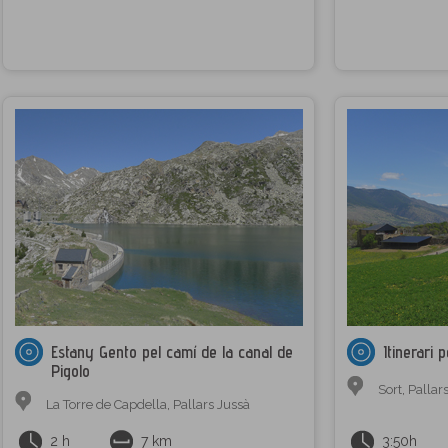
Estany Gento pel camí de la canal de
Itinerari 
Pigolo
Sort
,
Pallar
La Torre de Capdella
,
Pallars Jussà
2 h
7 km
3:50h