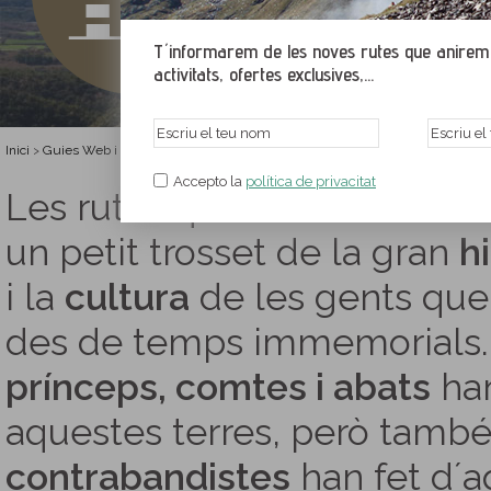
T´informarem de les noves rutes que anirem p
activitats, ofertes exclusives,...
Inici
Guies Web i PDF gratuïtes
Rutes pel patrimoni històric i cultural del Pirin
>
>
Accepto la
política de privacitat
Les rutes que trobareu a co
un petit trosset de la gran
h
i la
cultura
de les gents que
des de temps immemorials. A
prínceps, comtes i abats
han
aquestes terres, però també
contrabandistes
han fet d´a