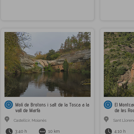
Molí de Brotons i salt de la Tosca a la
El Montca
vall de Marfà
de les Ro
Castellcir
,
Moianès
Sant Lloren
3:40 h
10 km
4:10 h