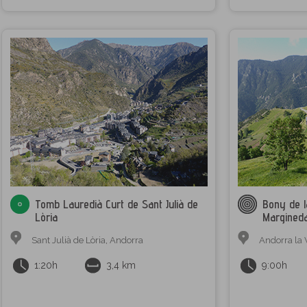
Tomb Lauredià Curt de Sant Julià de
Bony de l
Lòria
Margined
Sant Julià de Lòria
,
Andorra
Andorra la 
1:20h
3,4 km
9:00h