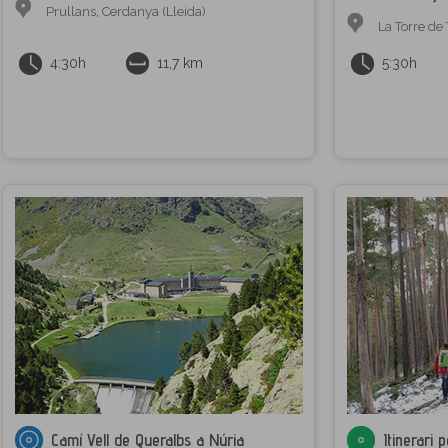
Prullans
,
Cerdanya (Lleida)
La Torre de
4:30h
11,7 km
5:30h
Camí Vell de Queralbs a Núria
Itinerari 