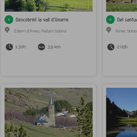
Descobrint la vall d'Unarre
Del santua
Esterri d'Àneu
,
Pallars Sobirà
Riner
,
Sols
1:30h
3,9 km
2:05h