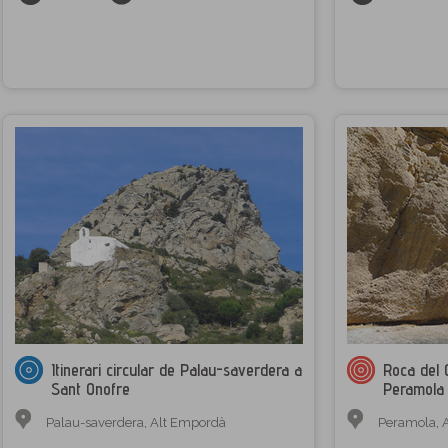
Itinerari circular de Palau-saverdera a
Roca del 
Sant Onofre
Peramola
Palau-saverdera
,
Alt Empordà
Peramola
,
A