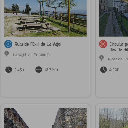
Ruta de l'Exili de La Vajol
Circular p
des de Ri
La Vajol
,
Alt Empordà
Ribes de Fr
3:45h
12,7 km
4:30h