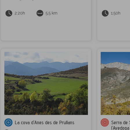
2:20h
5,5 km
1:50h
La cova d'Anes des de Prullans
Serra de 
l'Avedoga