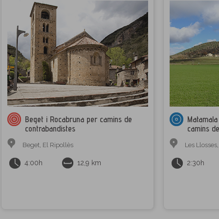
Beget i Rocabruna per camins de
Matamala 
contrabandistes
camins de
Beget
,
El Ripollès
Les Llosses
4:00h
12,9 km
2:30h