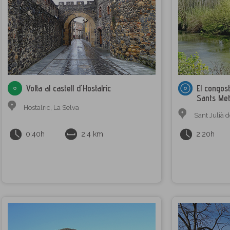
Volta al castell d'Hostalric
El congos
Sants Me
Hostalric
,
La Selva
Sant Julià 
0:40h
2,4 km
2:20h