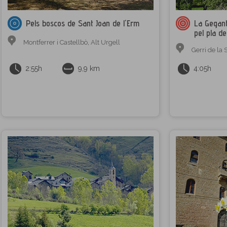
Pels boscos de Sant Joan de l'Erm
La Geganta
pel pla de
Montferrer i Castellbò
,
Alt Urgell
Gerri de la 
2:55h
9,9 km
4:05h