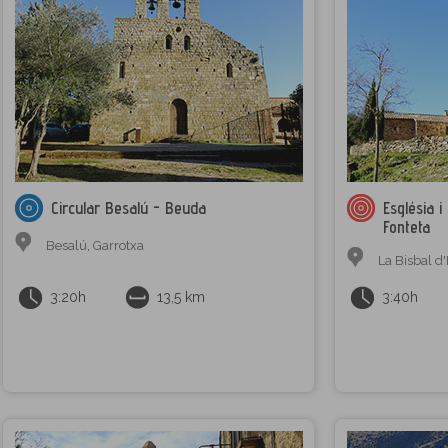
Circular Besalú - Beuda
Església 
Fonteta
Besalú
,
Garrotxa
La Bisbal 
3:20h
13,5 km
3:40h