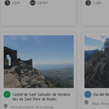
1:50h
5,9 km
3:45h
Castell de Sant Salvador de Verdera
Via del Ni
des de Sant Pere de Rodes
Bagà
,
Berg
Port de la Selva
,
Alt Empordà