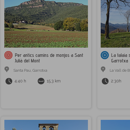
Per antics camins de monjos a Sant
La talaia 
Julià del Mont
Garrotxa
Santa Pau
,
Garrotxa
La Vall de 
4:40 h
15,3 km
2:30h