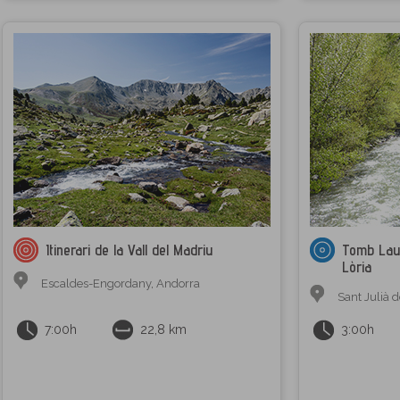
Itinerari de la Vall del Madriu
Tomb Laur
Lòria
Escaldes-Engordany
,
Andorra
Sant Julià d
7:00h
22,8 km
3:00h