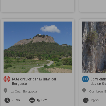
Ruta circular per la Quar del
Camí anti
Berguedà
des de G
La Quar
,
Berguedà
Gombrèn
,
E
4:10h
15,1 km
2:50h