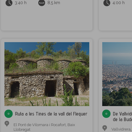
3:40 h
8,5 km
4:00 h
Ruta a les Tines de la vall del Flequer
De Vallvid
de la Bude
El Pont de Vilomara i Rocafort
,
Baix
Vallvidrera
Llobregat