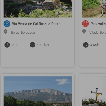
Via Verda de Cal Rosal a Pedret
Pels volt
Berga
,
Berguedà
Vilada
,
Ber
2:30h
10,5 km
4:00h