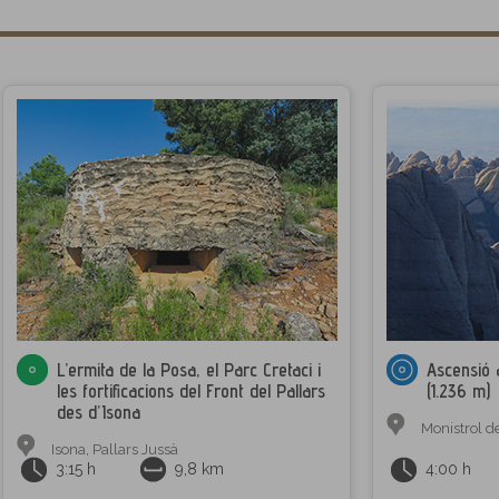
L’ermita de la Posa, el Parc Cretaci i
Ascensió 
les fortificacions del Front del Pallars
(1.236 m)
des d’Isona
Monistrol d
Isona
,
Pallars Jussà
3:15 h
9,8 km
4:00 h