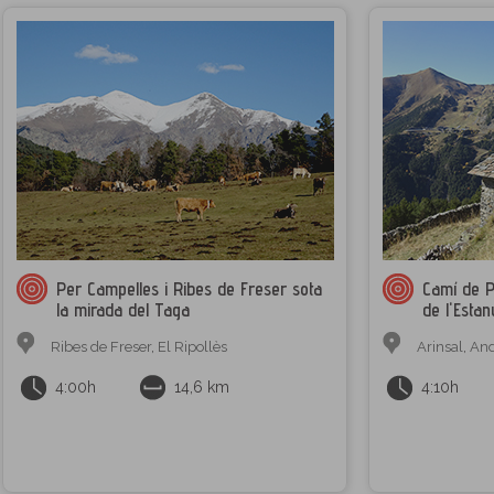
Per Campelles i Ribes de Freser sota
Camí de P
la mirada del Taga
de l'Estan
Ribes de Freser
,
El Ripollès
Arinsal
,
And
4:00h
14,6 km
4:10h