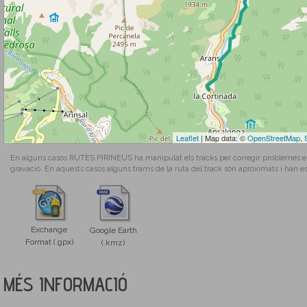
Leaflet
| Map data: ©
OpenStreetMap
,
En alguns casos RUTES PIRINEUS ha manipulat els tracks per corregir problemes en l
gravació. En aquests casos alguns trams de la ruta del track són aproximats i han es
Exchange
Google Earth
Format (.gpx)
(.kmz)
MÉS INFORMACIÓ