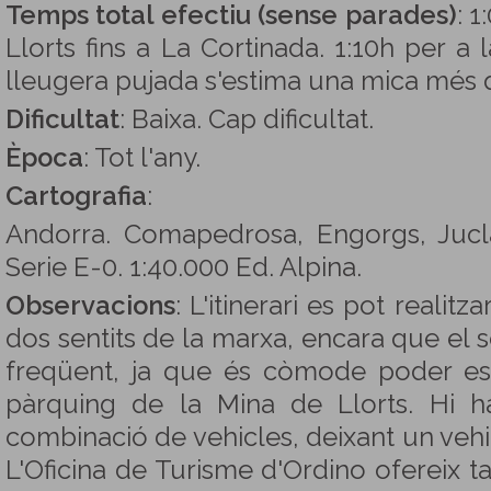
Temps total efectiu (sense parades)
: 
Llorts fins a La Cortinada. 1:10h per a 
lleugera pujada s'estima una mica més 
Dificultat
: Baixa. Cap dificultat.
Època
: Tot l'any.
Cartografia
:
Andorra. Comapedrosa, Engorgs, Juclar
Serie E-0. 1:40.000 Ed. Alpina.
Observacions
: L'itinerari es pot realitz
dos sentits de la marxa, encara que el s
freqüent, ja que és còmode poder est
pàrquing de la Mina de Llorts. Hi h
combinació de vehicles, deixant un vehic
L'Oficina de Turisme d'Ordino ofereix ta