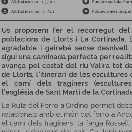
Altitud mínima
1.330m
Punt de sortida / arr
Altitud màxima
1.431m
Població més proper
Us proposem fer el recorregut del
poblacions de Llorts i La Cortinada. E
agradable i gairebé sense desnivell.
sigui una caminada perfecta per realit
avança pel costat del riu Valira tot d
de Llorts, l'itinerari de les esculture
el camí dels traginers (esculture
l'església de Sant Martí de la Cortinada
La Ruta del Ferro a Ordino permet desco
relacionats amb el món del ferro a Andor
el camí dels traginers, la farga Rossell i