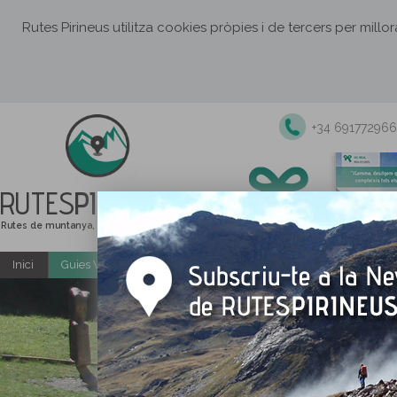
Rutes Pirineus utilitza cookies pròpies i de tercers per millo
+34 691772966
RUTES
PIRINEUS
Rutes de muntanya, senderisme i excursions
Inici
Guies Web i PDF gratuïtes
Excursions i activitats guiade