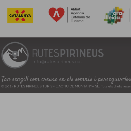
Tan senzill com creure en els somnis i perseguir-lo
© 2023 RUTES PIRINEUS TURISME ACTIU DE MUNTANYA SL. Tots els drets reser