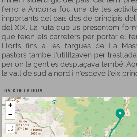
miner i siderúrgic del país. Cal tenir pre
ferro a Andorra fou una de les activ
importants del país des de principis del s
del XIX. La ruta que us presentem form
que feien els carreters per portar el f
Llorts fins a les fargues de La Mas
pastors també l'utilitzaven per traslladar 
per on la gent es desplaçava també. Aq
la vall de sud a nord i n'esdevé l'eix prin
TRACK DE LA RUTA
+
−