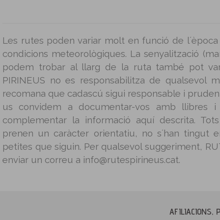
Les rutes poden variar molt en funció de l´època 
condicions meteorològiques. La senyalització (mar
podem trobar al llarg de la ruta també pot v
PIRINEUS no es responsabilitza de qualsevol m
recomana que cadascú sigui responsable i prudent 
us convidem a documentar-vos amb llibres i g
complementar la informació aquí descrita. Tot
prenen un caràcter orientatiu, no s´han tingut
petites que siguin. Per qualsevol suggeriment, 
enviar un correu a info@rutespirineus.cat.
AFILIACIONS, 