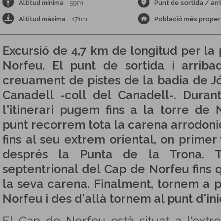
Altitud mínima
59m
Punt de sortida / arr
Altitud màxima
171m
Població més proper
Excursió de 4,7 km de longitud per la
Norfeu. El punt de sortida i arrib
creuament de pistes de la badia de Jó
Canadell -coll del Canadell-. Dura
l'itinerari pugem fins a la torre de
punt recorrem tota la carena arrodon
fins al seu extrem oriental, on primer
després la Punta de la Trona. T
septentrional del Cap de Norfeu fins 
la seva carena. Finalment, tornem a p
Norfeu i des d'allà tornem al punt d'inic