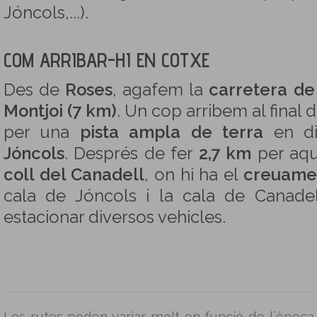
Jóncols,...).
COM ARRIBAR-HI EN COTXE
Des de
Roses
, agafem la
carretera de
Montjoi (7 km)
. Un cop arribem al final 
per una
pista ampla de terra
en di
Jóncols
. Després de fer
2,7 km
per aque
coll del Canadell
, on hi ha el
creuamen
cala de Jóncols i la cala de Canadel
estacionar diversos vehicles.
Les rutes poden variar molt en funció de l´època 