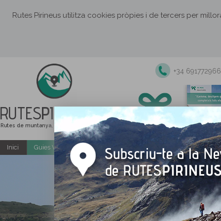
Rutes Pirineus utilitza cookies pròpies i de tercers per millo
+34 691772966
RUTES
PIRINEUS
Rutes de muntanya, senderisme i excursions
Inici
Guies Web i PDF gratuïtes
Excursions i activitats guiade