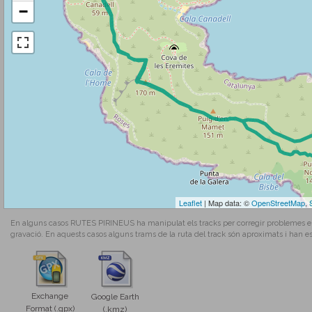
−
Leaflet
| Map data: ©
OpenStreetMap
,
En alguns casos RUTES PIRINEUS ha manipulat els tracks per corregir problemes en l
gravació. En aquests casos alguns trams de la ruta del track són aproximats i han es
Exchange
Google Earth
Format (.gpx)
(.kmz)