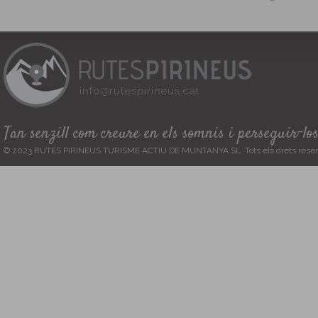
Tan senzill com creure en els somnis i perseguir-lo
© 2023 RUTES PIRINEUS TURISME ACTIU DE MUNTANYA SL. Tots els drets reser