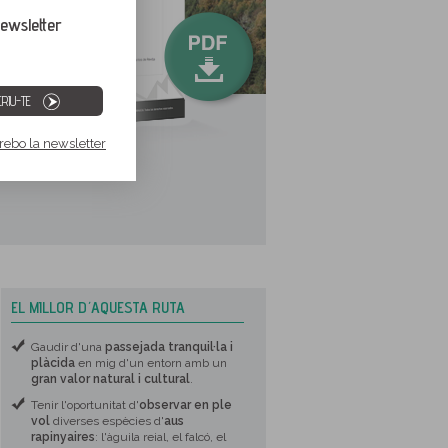
ewsletter
RIU-TE
 rebo la newsletter
EL MILLOR D´AQUESTA RUTA
Gaudir d'una
passejada tranquil·la i
plàcida
en mig d'un entorn amb un
gran valor natural i cultural
.
Tenir l'oportunitat d'
observar en ple
vol
diverses espècies d'
aus
rapinyaires
: l'àguila reial, el falcó, el