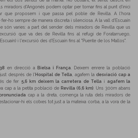
r en els dos sentits de la marxa. No obstant, el sentit descrit en
ls miradors d'Angonés podem optar per tornar fins al punt d'inici
ular que proposem i que passa pel poble de Revilla. A l'hora
fer-ho sempre de manera discreta i silenciosa. A la vall d'Escuaín
e són varies: a part del sender dels miradors de Revilla que us
xcursió que va des de Revilla fins al refugi de Foratarruego,
Escuaín) i l'excursió des d'Escuaín fins al "Puente de los Mallos".
138
en direcció a
Bielsa i França
. Deixem enrere la població
 just després de l'
Hospital de Tella
, agafem la
desviació cap a
rés de fer
5,6 km deixem la carretera de Tella
i
agafem la
va cap a la petita població de
Revilla (6,6 km)
. Uns 300m abans
pronunciada
cap a la dreta, comença la ruta dels miradors de
 estacionar-hi els cotxes tot just a la mateixa corba, a la vora de la