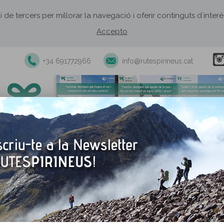
 i de tercers per millorar la navegació i oferir continguts d´inte
Accepto
+34 691772966
info@rutespirineus.cat
Excursions i activitats guiades
Rutes autoguiades
Establiment