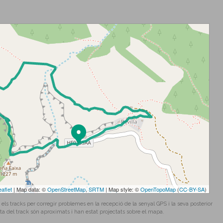
eaflet
| Map data: ©
OpenStreetMap
,
SRTM
| Map style: ©
OpenTopoMap
(
CC-BY-SA
)
 tracks per corregir problemes en la recepció de la senyal GPS i la seva posterior
ta del track són aproximats i han estat projectats sobre el mapa.