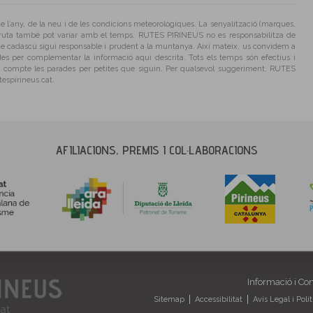
e l´any, de la neu i de les condicions meteorològiques. La senyalització (marques,
la ruta també pot variar amb el temps. RUTES PIRINEUS no es responsabilitza de
ue cadascú sigui responsable i prudent a la muntanya. Així mateix, us convidem a
es per complementar la informació aquí descrita. Tots els temps són efectius i
en compte les parades per petites que siguin. Per qualsevol suggeriment, RUTES
espirineus.cat.
AFILIACIONS, PREMIS I COL·LABORACIONS
Informació i Co
Sitemap
Accessibilitat
Avís Legal i Polí