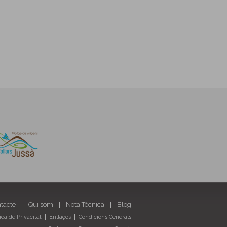
ntacte
Qui som
Nota Tècnica
Blog
tica de Privacitat
Enllaços
Condicions Generals