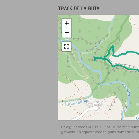
TRACK DE LA RUTA
+
−
L
En alguns casos RUTES PIRINEUS ha manipulat els
gravació. En aquests casos alguns trams de la ru