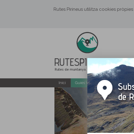
Rutes Pirineus utilitza cookies pròpies
RUTES
PIRINEUS
Rutes de muntanya, senderisme i excursions
Inici
Guies Web i PDF gratuïtes