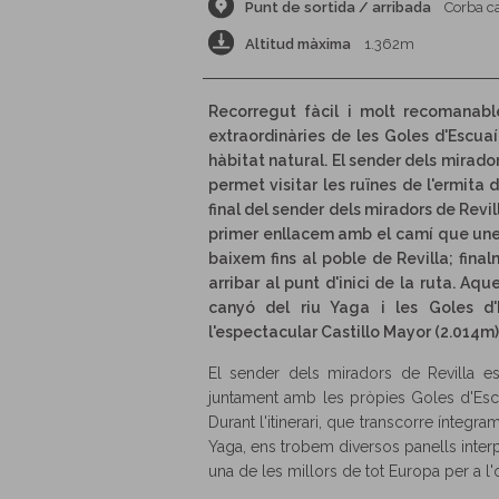
Punt de sortida / arribada
Corba ca
Altitud màxima
1.362m
Recorregut fàcil i molt recomanabl
extraordinàries de les Goles d'Escuaí
hàbitat natural. El sender dels mirado
permet visitar les ruïnes de l'ermita
final del sender dels miradors de Revil
primer enllacem amb el camí que uneix
baixem fins al poble de Revilla; fina
arribar al punt d'inici de la ruta. A
canyó del riu Yaga i les Goles d'
l'espectacular Castillo Mayor (2.014m)
El sender dels miradors de Revilla es
juntament amb les pròpies Goles d'Escu
Durant l'itinerari, que transcorre íntegr
Yaga, ens trobem diversos panells interp
una de les millors de tot Europa per a l'