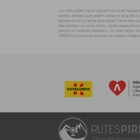
Les rutes poden variar molt en funció de l´època d
panells, balises) que podem trobar al llarg de 
qualsevol mal ús de les seves guies i recomana q
documentar-vos amb llibres i guies especialitzad
prenen un caràcter orientatiu, no s´han tingut 
PIRINEUS us convida a enviar un correu a info@rut