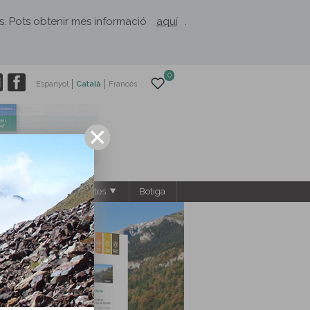
rès. Pots obtenir més informació
aquí
.
0
Espanyol
Català
Francès
s
El Rusc: projectes
Botiga