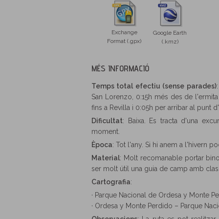
Exchange
Google Earth
Format (.gpx)
(.kmz)
MÉS INFORMACIÓ
Temps total efectiu (sense parades)
San Lorenzo, 0:15h més des de l'ermita
fins a Revilla i 0:05h per arribar al punt d
Dificultat
: Baixa. Es tracta d'una excu
moment.
Època
: Tot l'any. Si hi anem a l'hivern 
Material
: Molt recomanable portar binoc
ser molt útil una guia de camp amb class
Cartografia
:
· Parque Nacional de Ordesa y Monte Perd
· Ordesa y Monte Perdido – Parque Nacion