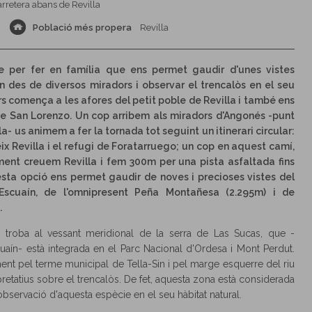
rretera abans de Revilla
Població més propera
Revilla
e per fer en família que ens permet gaudir d'unes vistes
n des de diversos miradors i observar el trencalòs en el seu
rs comença a les afores del petit poble de Revilla i també ens
 de San Lorenzo. Un cop arribem als miradors d'Angonés -punt
la- us animem a fer la tornada tot seguint un itinerari circular:
 Revilla i el refugi de Foratarruego; un cop en aquest camí,
lment creuem Revilla i fem 300m per una pista asfaltada fins
questa opció ens permet gaudir de noves i precioses vistes del
Escuaín, de l'omnipresent Peña Montañesa (2.295m) i de
.
 troba al vessant meridional de la serra de Las Sucas, que -
aín- està integrada en el Parc Nacional d'Ordesa i Mont Perdut.
ament pel terme municipal de Tella-Sin i pel marge esquerre del riu
retatius sobre el trencalòs. De fet, aquesta zona està considerada
observació d'aquesta espècie en el seu hàbitat natural.