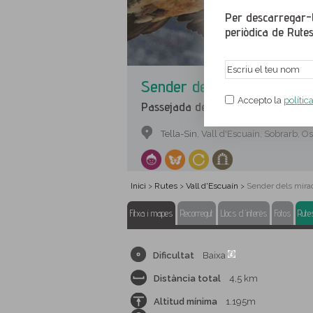
Per descarregar-te
periòdica de Rutes
Sender dels miradors de Re
Accepto la
polític
Passejada des de Revilla fins als mi
Tella-Sin
Vall d'Escuaín
Sobrarb
Os
,
,
,
Inici
Rutes
Vall d'Escuaín
Sender dels mirad
>
>
>
Fitxa i mapes
Recorregut
Llocs d´interès
Fotos
Rute
Dificultat
Baixa
Distància total
4,5 km
Altitud mínima
1.195m