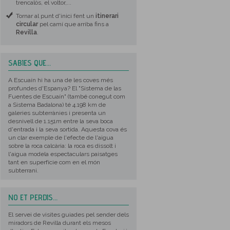
trencalòs, el voltor,...
Tornar al punt d'inici fent un
itinerari
circular
pel camí que arriba fins a
Revilla
.
SABIES QUE...
A Escuaín hi ha una de les coves més
profundes d'Espanya? El "Sistema de las
Fuentes de Escuaín" (també conegut com
a Sistema Badalona) té 4.198 km de
galeries subterrànies i presenta un
desnivell de 1.151m entre la seva boca
d'entrada i la seva sortida. Aquesta cova és
un clar exemple de l'efecte de l'aigua
sobre la roca calcària: la roca es dissolt i
l'aigua modela espectaculars paisatges
tant en superfície com en el món
subterrani.
NO ET PERDIS...
El servei de visites guiades pel sender dels
miradors de Revilla durant els mesos