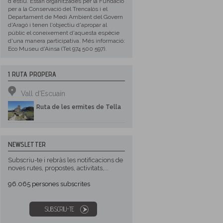
d'estiu. Estan organitzades per la Fundació
per a la Conservació del Trencalòs i el
Departament de Medi Ambient del Govern
d'Aragó i tenen l'objectiu d'apropar al
públic el coneixement d'aquesta espècie
d'una manera participativa. Més informació:
Eco Museu d'Ainsa (Tel 974 500 597).
1 RUTA PROPERA
Vall d'Escuaín
Ruta de les ermites de Tella
NEWSLETTER
Subscriu-te i rebràs les notificacions de
noves rutes, propostes, activitats,...
96.065
persones subscrites
SUBSCRIU-TE