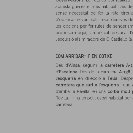
Observacions
: La ruta es pot realitza
aquesta guia és el més habitual. Des de
sense necessitat de fer la ruta circ
d'observar els animals, recordeu-vos de 
les opcions per fer rutes de senderism
proposem aquí, també cal destacar l'e
l'excursió als miradors de O Castiello (a 
COM ARRIBAR-HI EN COTXE
Des d'
Aínsa
, seguim la
carretera A-
d'
Escalona
. Des de la carretera
A-138
,
l'esquerra
en direcció a
Tella
. Desp
carretera que surt a l'esquerra
i que 
d'arribar a Revilla, en una
corba molt 
Revilla. Hi ha un petit espai habilitat per
carretera.