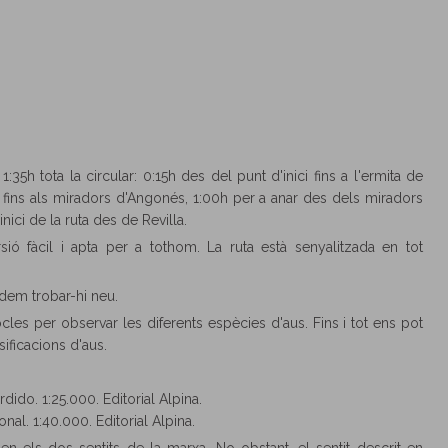
: 1:35h tota la circular: 0:15h des del punt d'inici fins a l'ermita de
 fins als miradors d'Angonés, 1:00h per a anar des dels miradors
'inici de la ruta des de Revilla.
rsió fàcil i apta per a tothom. La ruta està senyalitzada en tot
podem trobar-hi neu.
les per observar les diferents espècies d'aus. Fins i tot ens pot
ificacions d'aus.
ido. 1:25.000. Editorial Alpina.
al. 1:40.000. Editorial Alpina.