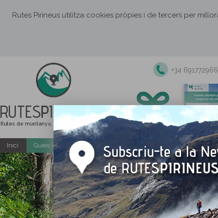
Rutes Pirineus utilitza cookies pròpies i de tercers per millo
+34 691772966
RUTES
PIRINEUS
Rutes de muntanya, senderisme i excursions
Inici
Guies Web i PDF gratuïtes
Excursions i activitats guiade