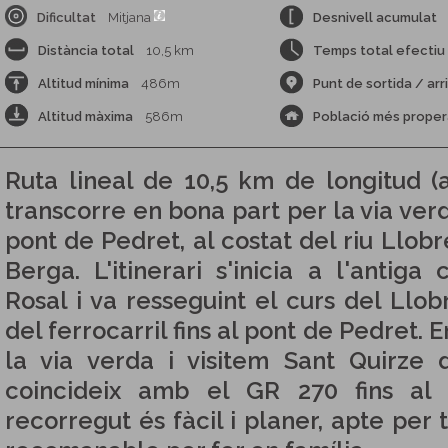
Dificultat
Mitjana
Desnivell acumulat
Distància total
10,5 km
Temps total efectiu
Altitud mínima
486m
Punt de sortida / arr
Altitud màxima
586m
Població més proper
Ruta lineal de 10,5 km de longitud (
transcorre en bona part per la via verd
pont de Pedret, al costat del riu Llob
Berga. L'itinerari s'inicia a l'antiga
Rosal i va resseguint el curs del Llob
del ferrocarril fins al pont de Pedret.
la via verda i visitem Sant Quirze d
coincideix amb el GR 270 fins al 
recorregut és fàcil i planer, apte per t