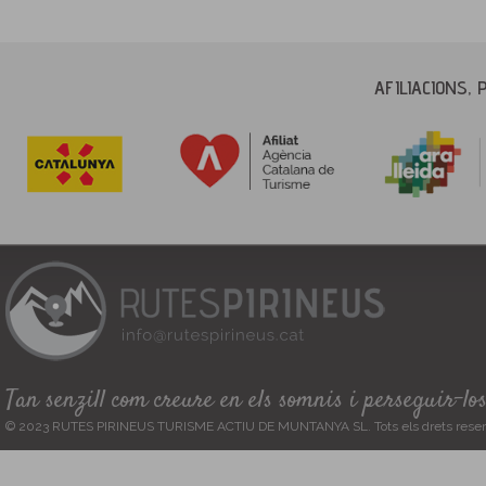
AFILIACIONS, 
Tan senzill com creure en els somnis i perseguir-lo
© 2023 RUTES PIRINEUS TURISME ACTIU DE MUNTANYA SL. Tots els drets reser