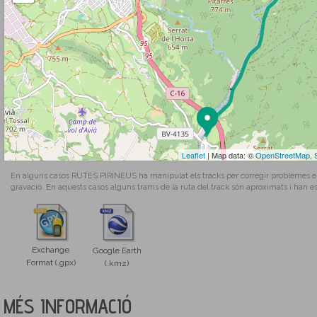
Leaflet
| Map data: ©
OpenStreetMap
,
En alguns casos RUTES PIRINEUS ha manipulat els tracks per corregir problemes en l
gravació. En aquests casos alguns trams de la ruta del track són aproximats i han es
Exchange
Google Earth
Format (.gpx)
(.kmz)
MÉS INFORMACIÓ