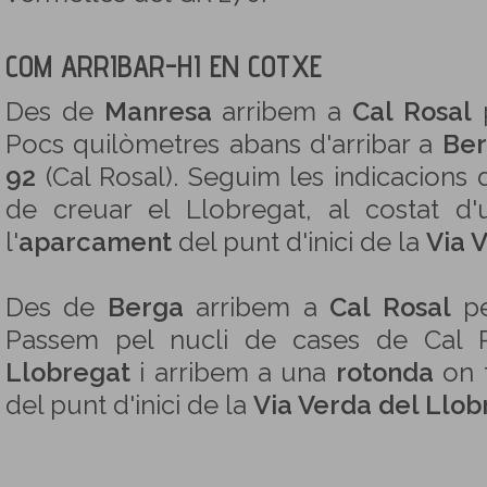
COM ARRIBAR-HI EN COTXE
Des de
Manresa
arribem a
Cal Rosal
p
Pocs quilòmetres abans d'arribar a
Be
92
(Cal Rosal). Seguim les indicacions d
de creuar el Llobregat, al costat d
l'
aparcament
del punt d'inici de la
Via 
Des de
Berga
arribem a
Cal Rosal
pe
Passem pel nucli de cases de Cal 
Llobregat
i arribem a una
rotonda
on 
del punt d'inici de la
Via Verda del Llob