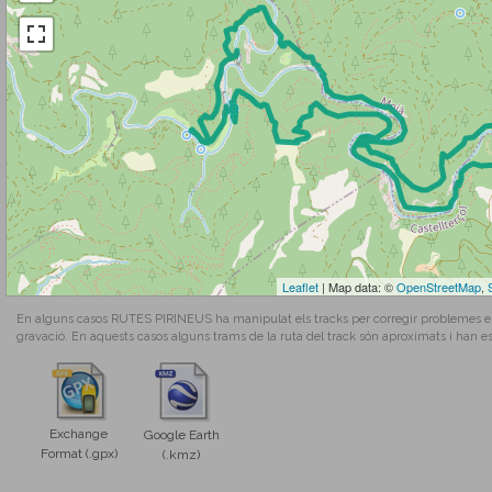
Leaflet
| Map data: ©
OpenStreetMap
,
En alguns casos RUTES PIRINEUS ha manipulat els tracks per corregir problemes en l
gravació. En aquests casos alguns trams de la ruta del track són aproximats i han es
Exchange
Google Earth
Format (.gpx)
(.kmz)