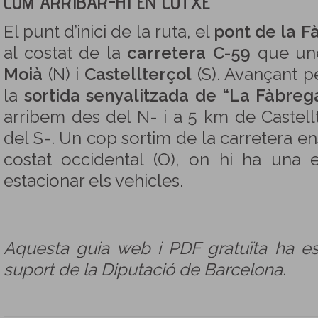
COM ARRIBAR-HI EN COTXE
El punt d’inici de la ruta, el
pont de la F
al costat de la
carretera C-59
que une
Moià
(N) i
Castellterçol
(S). Avançant p
la
sortida senyalitzada de “La Fàbreg
arribem des del N- i a 5 km de Castell
del S-. Un cop sortim de la carretera en
costat occidental (O), on hi ha un
estacionar els vehicles.
Aquesta guia web i PDF gratuïta ha e
suport de la Diputació de Barcelona.