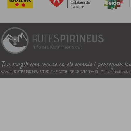
Tan senzill com creure en els somnis i perseguir-lo
© 2023 RUTES PIRINEUS TURISME ACTIU DE MUNTANYA SL. Tots els drets reser