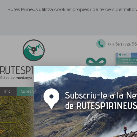
Rutes Pirineus utilitza cookies pròpies i de tercers per millo
+34 691772966
RUTES
PIRINEUS
Rutes de muntanya, senderisme i excursions
Inici
Guies Web i PDF gratuïtes
Excursions i activitats guiade