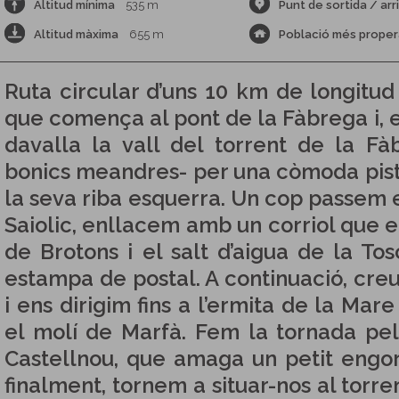
Altitud mínima
535 m
Punt de sortida / arr
Altitud màxima
655 m
Població més proper
Ruta circular d’uns 10 km de longitud
que comença al pont de la Fàbrega i, e
davalla la vall del torrent de la F
bonics meandres- per una còmoda pist
la seva riba esquerra. Un cop passem
Saiolic, enllacem amb un corriol que e
de Brotons i el salt d’aigua de la To
estampa de postal. A continuació, cre
i ens dirigim fins a l’ermita de la Mar
el molí de Marfà. Fem la tornada pel
Castellnou, que amaga un petit engorja
finalment, tornem a situar-nos al torr