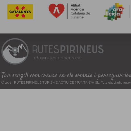
Tan senzill com creure en els somnis i perseguir-lo
© 2023 RUTES PIRINEUS TURISME ACTIU DE MUNTANYA SL. Tots els drets reser