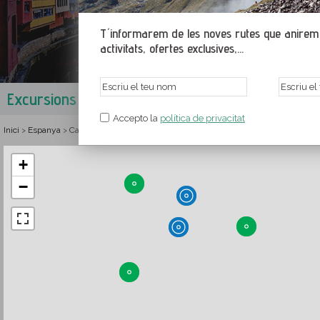
T´informarem de les noves rutes que anirem p
activitats, ofertes exclusives,...
Excursions al Gironès
Girona
,
Catalunya
,
Espanya
Accepto la
política de privacitat
Inici
Espanya
Catalunya
Girona
Rutes i senderisme al Gironès
>
>
>
>
+
−