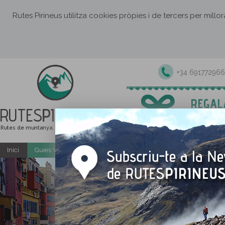
Rutes Pirineus utilitza cookies pròpies i de tercers per millo
+34 691772966
RUTES
PIRINEUS
Rutes de muntanya, senderisme i excursions
Inici
Guies Web i PDF gratuïtes
Excursions i activitats guiade