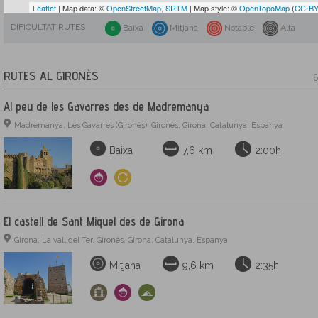
Leaflet
| Map data: ©
OpenStreetMap
,
SRTM
| Map style: ©
OpenTopoMap
(
CC-BY
DIFICULTAT RUTES
Baixa
Mitjana
Notable
Alta
RUTES AL GIRONÈS
6
Al peu de les Gavarres des de Madremanya
Madremanya, Les Gavarres (Gironès), Gironès, Girona, Catalunya, Espanya
Baixa
7,6 km
2:00h
El castell de Sant Miquel des de Girona
Girona, La vall del Ter, Gironès, Girona, Catalunya, Espanya
Mitjana
9,6 km
2:35h