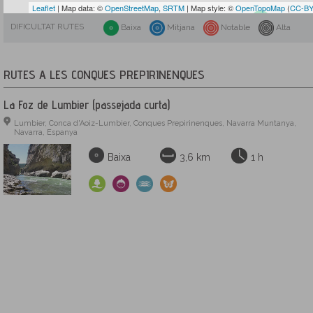
Leaflet
| Map data: ©
OpenStreetMap
,
SRTM
| Map style: ©
OpenTopoMap
(
CC-BY
DIFICULTAT RUTES
Baixa
Mitjana
Notable
Alta
RUTES A LES CONQUES PREPIRINENQUES
La Foz de Lumbier (passejada curta)
Lumbier, Conca d'Aoiz-Lumbier, Conques Prepirinenques, Navarra Muntanya,
Navarra, Espanya
Baixa
3,6 km
1 h