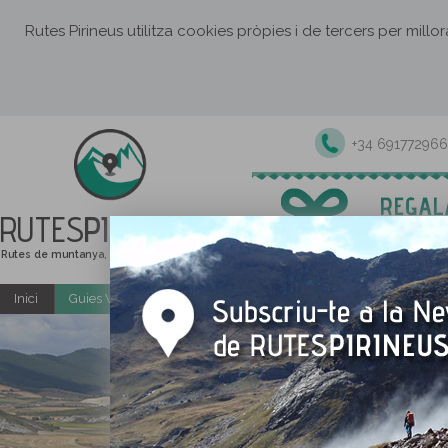
Rutes Pirineus utilitza cookies pròpies i de tercers per millo
+34 691772966
RUTES
PIRINEUS
Rutes de muntanya, senderisme i excursions
Inici
Guies Web i PDF gratuïtes
Excursions i activitats guiade