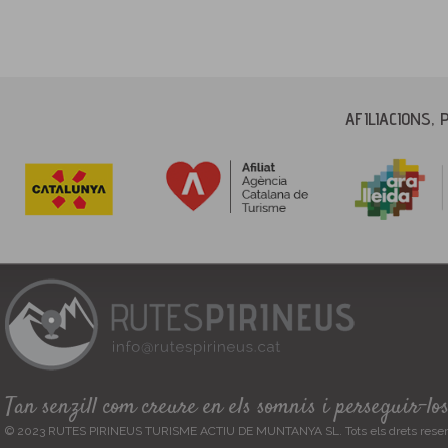
AFILIACIONS, 
Tan senzill com creure en els somnis i perseguir-lo
© 2023 RUTES PIRINEUS TURISME ACTIU DE MUNTANYA SL. Tots els drets reser