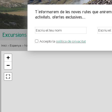
T´informarem de les noves rutes que anirem p
activitats, ofertes exclusives,...
Excursions a les Conques Prepirinenques
Nava
Accepto la
política de privacitat
Inici
Espanya
Navarra
Navarra Muntanya
Rutes i senderisme a les Conque
>
>
>
>
+
−