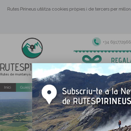
Rutes Pirineus utilitza cookies pròpies i de tercers per millo
+34 691772966
RUTES
PIRINEUS
Rutes de muntanya, senderisme i excursions
Inici
Guies Web i PDF gratuïtes
Excursions i activitats guiade