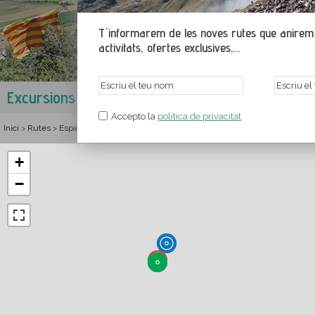
T´informarem de les noves rutes que anirem p
activitats, ofertes exclusives,...
Excursions a Peramola
Serra d'Aubenç i serra de Sant Hon
Accepto la
política de privacitat
Inici
Rutes
Espanya
Catalunya
Lleida
Alt Urgell
Serra d'Aubenç i serra 
>
>
>
>
>
>
+
−