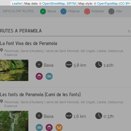
Leaflet
| Map data: ©
OpenStreetMap
,
SRTM
| Map style: ©
OpenTopoMap
(
CC-BY
DIFICULTAT RUTES
Baixa
Mitjana
Notable
Alta
RUTES A PERAMOLA
4 
La Font Viva des de Peramola
Peramola, Serra d'Aubenç i serra de Sant Honorat, Alt Urgell, Lleida, Catalunya,
Espanya
Baixa
5,8 km
1:40h
Les fonts de Peramola (Camí de les Fonts)
Peramola, Serra d'Aubenç i serra de Sant Honorat, Alt Urgell, Lleida, Catalunya,
Espanya
Baixa
1,6 km
0:37h