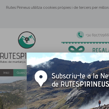
Rutes Pirineus utilitza cookies pròpies i de tercers per millo
+34 691772966
RUTES
PIRINEUS
Rutes de muntanya, senderisme i excursions
Inici
Guies Web i PDF gratuïtes
Excursions i activitats guiade