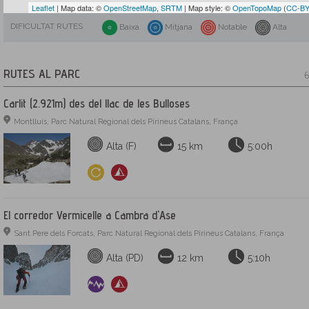
Leaflet
| Map data: ©
OpenStreetMap
,
SRTM
| Map style: ©
OpenTopoMap
(
CC-BY
DIFICULTAT RUTES
Baixa
Mitjana
Notable
Alta
RUTES AL PARC
6
Carlit (2.921m) des del llac de les Bulloses
Montlluís, Parc Natural Regional dels Pirineus Catalans, França
Alta (F)
15 km
5:00h
El corredor Vermicelle a Cambra d'Ase
Sant Pere dels Forcats, Parc Natural Regional dels Pirineus Catalans, França
Alta (PD)
12 km
5:10h