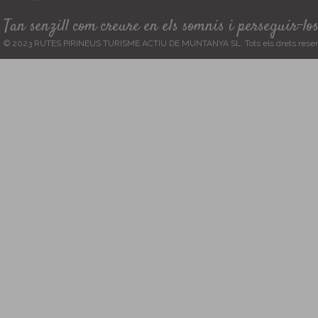
Tan senzill com creure en els somnis i perseguir-lo
© 2023 RUTES PIRINEUS TURISME ACTIU DE MUNTANYA SL. Tots els drets reser