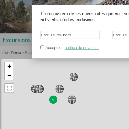
T´informarem de les noves rutes que anirem p
activitats, ofertes exclusives,...
Excursions al Parc Natural Regional dels Pirineu
Accepto la
política de privacitat
Inici
França
Rutes i senderisme al Parc Natural Regional dels Pirineus Catalans
>
>
+
−