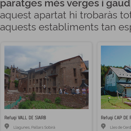
paratges més verges i gaud
aquest apartat hi trobaràs t
aquests establiments tan esp
Refugi VALL DE SIARB
Refugi CAP DE 
Llagunes
,
Pallars Sobirà
Lles de Cer