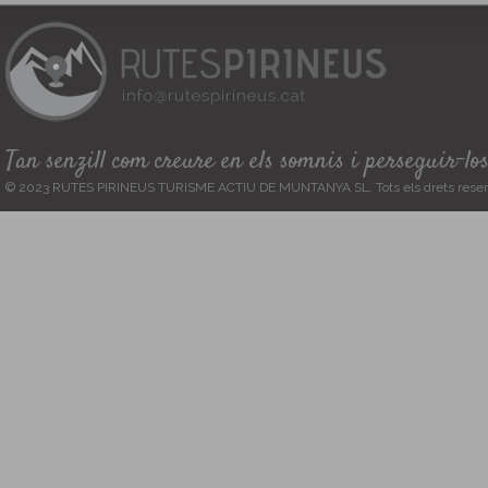
Tan senzill com creure en els somnis i perseguir-lo
© 2023 RUTES PIRINEUS TURISME ACTIU DE MUNTANYA SL. Tots els drets reser