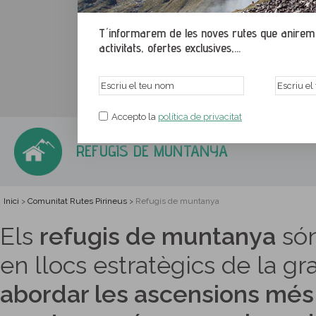
T´informarem de les noves rutes que anirem p
activitats, ofertes exclusives,...
Accepto la
política de privacitat
REFUGIS DE MUNTANYA
Inici
Comunitat Rutes Pirineus
Refugis de muntanya
>
>
Els
refugis de muntanya
són
en llocs estratègics de la g
abordar les ascensions més 