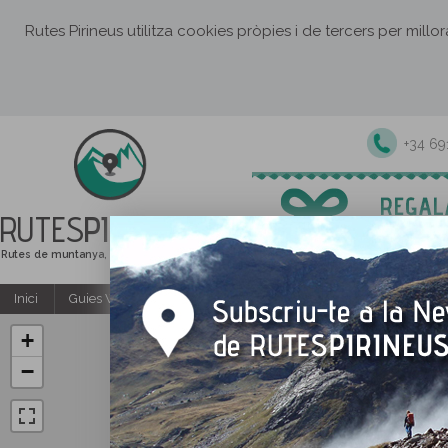
Rutes Pirineus utilitza cookies pròpies i de tercers per millo
+34 6
RUTES
PIRINEUS
Rutes de muntanya, senderisme i excursions
Inici
Guies Web i PDF gratuïtes
Excursions i activitats guiade
+
−