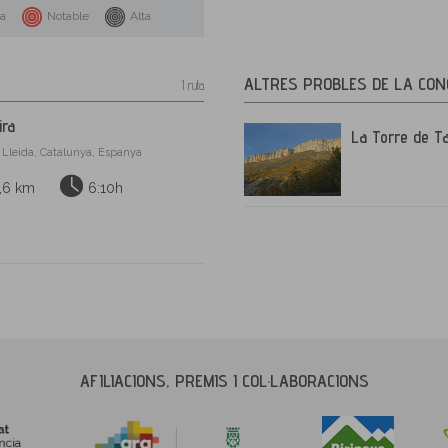
na
Notable
Alta
ALTRES PROBLES DE LA CON
1 ruta
ira
La Torre de T
, Lleida, Catalunya, Espanya
,6 km
6:10h
AFILIACIONS, PREMIS I COL·LABORACIONS