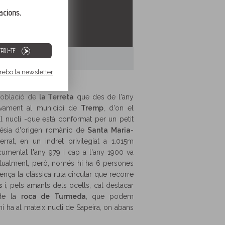
acions,
RIU-TE
 rebo la newsletter
població de
la Terreta
que des de l'any
tivament al municipi de
Tremp
, d'on el
l nucli -que està conformat per un petit
lésia d'origen romànic de
Santa Maria
-
rrat, en un indret privilegiat a 1.015m
ocumentat l'any 979 i cap a l'any 1900 va
 Actualment, però, només hi ha 6 persones
ça la clàssica ruta circular que recorre
s
i, pels amants dels ocells, cal destacar
 de la
roca de Turmeda
, que podem
i ha al mateix nucli de Sapeira, on abans