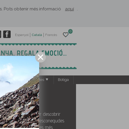
rès. Pots obtenir més informació
aquí
.
0
Espanyol
Català
Francès
s
El Rusc: projectes
Botiga
nt de partida ideal per descobrir
una de les zones més desconegudes
 se'ns dubte, una de les més