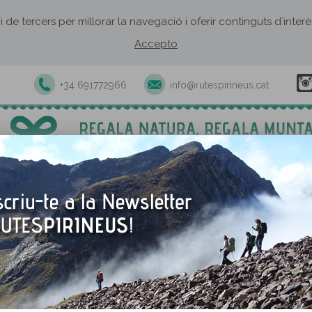
 i de tercers per millorar la navegació i oferir continguts d´inte
Accepto
+34 691772966
info@rutespirineus.cat
Excursions i activitats guiades
Rutes autoguiades
Establiment
Sapeira
El nucli de Sapeira és el pu
els secrets de la Terreta, 
del Prepirineu català però,