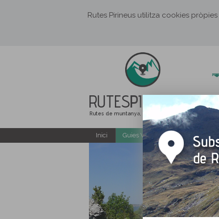
Rutes Pirineus utilitza cookies pròpies
RUTES
PIRINEUS
Rutes de muntanya, senderisme i excursions
Inici
Guies Web i PDF gratuïtes