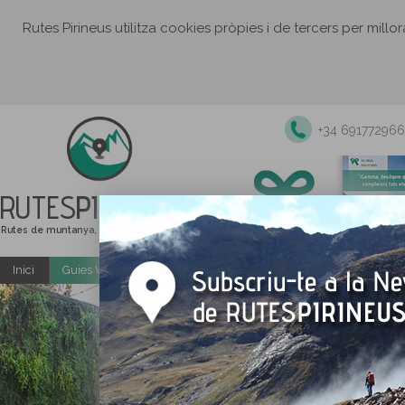
Rutes Pirineus utilitza cookies pròpies i de tercers per millo
+34 691772966
RUTES
PIRINEUS
Rutes de muntanya, senderisme i excursions
Inici
Guies Web i PDF gratuïtes
Excursions i activitats guiade