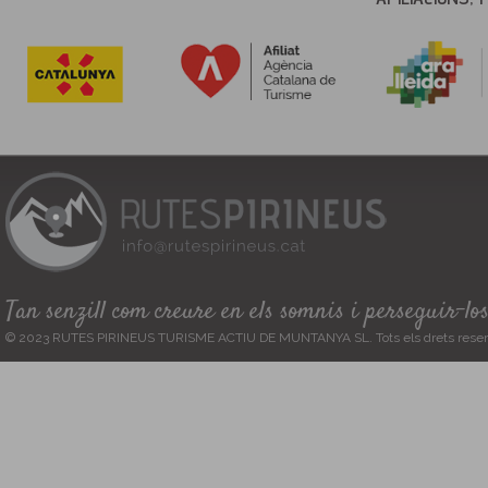
Tan senzill com creure en els somnis i perseguir-lo
© 2023 RUTES PIRINEUS TURISME ACTIU DE MUNTANYA SL. Tots els drets reser