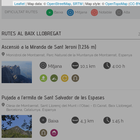
Leaflet
| Map data: ©
OpenStreetMap
,
SRTM
| Map style: ©
OpenTopoMap
(
CC-BY
DIFICULTAT RUTES
Baixa
Mitjana
Notable
Alta
RUTES AL BAIX LLOBREGAT
2
Ascensió a la Miranda de Sant Jeroni (1.236 m)
Monistrol de Montserrat, Parc Natural de la Muntanya de Montserrat, Espanya
Mitjana
10,1 km
4:00 h
Pujada a l’ermita de Sant Salvador de les Espases
Olesa de Montserrat, Sant Llorenç del Munt i l'Obac - El Cairat, Baix Llobregat,
Barcelona, Catalunya, Espanya
Baixa
4,3 km
1:45 h