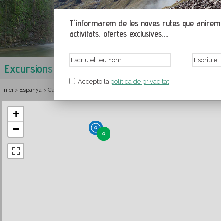
T´informarem de les noves rutes que anirem p
activitats, ofertes exclusives,...
Excursions al Baix Llobregat
Barcelona
,
Catalunya
,
Es
Accepto la
política de privacitat
Inici
Espanya
Catalunya
Barcelona
Rutes i senderisme al Baix Llobregat
>
>
>
>
+
−