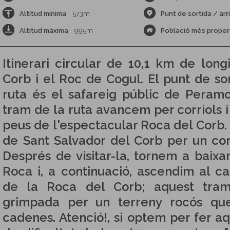
Altitud mínima
573m
Punt de sortida / arr
Altitud màxima
995m
Població més proper
Itinerari circular de 10,1 km de lon
Corb i el Roc de Cogul. El punt de sor
ruta és el safareig públic de Peramo
tram de la ruta avancem per corriols i p
peus de l'espectacular Roca del Corb. 
de Sant Salvador del Corb per un cor
Després de visitar-la, tornem a baixar
Roca i, a continuació, ascendim al c
de la Roca del Corb; aquest tram
grimpada per un terreny rocós qu
cadenes. Atenció!, si optem per fer a