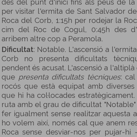
des del punt d'inici fins als peus de l
per visitar l'ermita de Sant Salvador del
Roca del Corb, 1:15h per rodejar la Roca
cim del Roc de Cogul, 0:45h des d'
arribem altre cop a Peramola.
Dificultat
: Notable. L'ascensió a l'ermi
Corb no presenta dificultats tècni
pendent és acusat. L'ascensió a l'altiplà
que
presenta dificultats tècniques
: ca
rocós que està equipat amb diverses 
que hi ha col·locades estratègicament.
ruta amb el grau de dificultat "Notable"
fer igualment sense realitzar aquesta a
ho volem així, només cal que anem res
Roca sense desviar-nos per pujar-hi