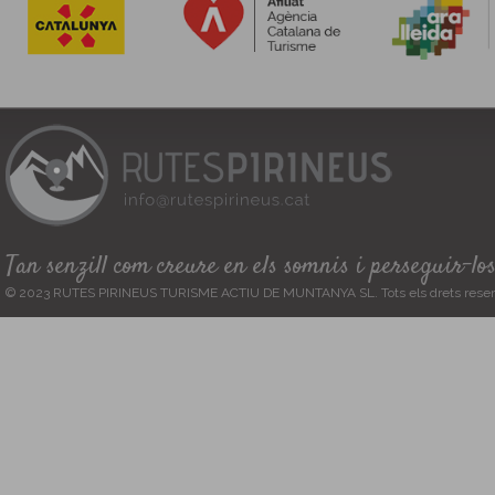
Tan senzill com creure en els somnis i perseguir-lo
© 2023 RUTES PIRINEUS TURISME ACTIU DE MUNTANYA SL. Tots els drets reser