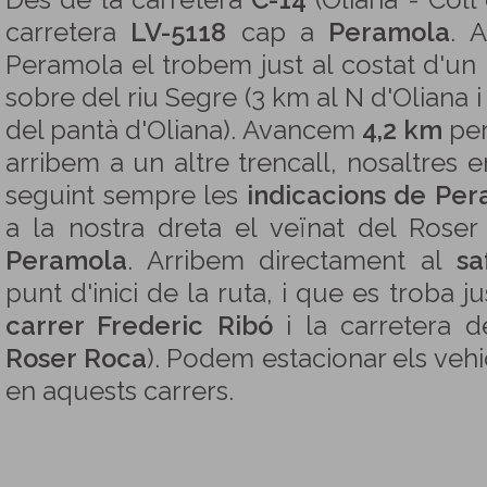
Des de la carretera
C-14
(Oliana - Coll
carretera
LV-5118
cap a
Peramola
. 
Peramola el trobem just al costat d'un
sobre del riu Segre (3 km al N d'Oliana 
del pantà d'Oliana). Avancem
4,2 km
per
arribem a un altre trencall, nosaltres 
seguint sempre les
indicacions de Pe
a la nostra dreta el veïnat del Roser
Peramola
. Arribem directament al
sa
punt d'inici de la ruta, i que es troba ju
carrer Frederic Ribó
i la carretera d
Roser Roca
). Podem estacionar els veh
en aquests carrers.