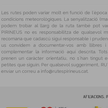
Les rutes poden variar molt en funció de l´època 
condicions meteorològiques. La senyalització (mar
podem trobar al llarg de la ruta també pot v
PIRINEUS no es responsabilitza de qualsevol m
recomana que cadascú sigui responsable i prudent 
us convidem a documentar-vos amb llibres i g
complementar la informació aquí descrita. Tot
prenen un caràcter orientatiu, no s´han tingut
petites que siguin. Per qualsevol suggeriment, 
enviar un correu a info@rutespirineus.cat.
AFILIACIONS, 