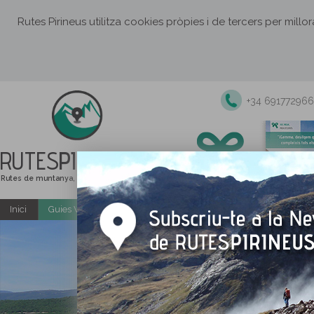
Rutes Pirineus utilitza cookies pròpies i de tercers per millo
+34 691772966
RUTES
PIRINEUS
Rutes de muntanya, senderisme i excursions
Inici
Guies Web i PDF gratuïtes
Excursions i activitats guiade