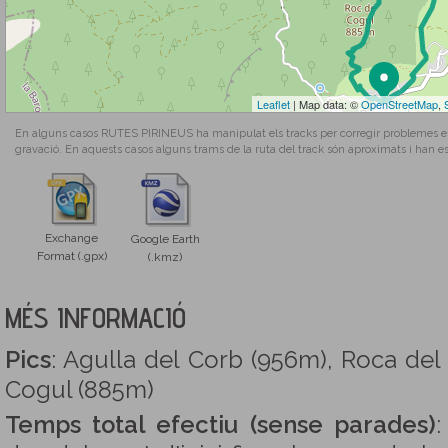
Leaflet
| Map data: ©
OpenStreetMap
,
En alguns casos RUTES PIRINEUS ha manipulat els tracks per corregir problemes en l
gravació. En aquests casos alguns trams de la ruta del track són aproximats i han es
Exchange
Google Earth
Format (.gpx)
(.kmz)
MÉS INFORMACIÓ
Pics
: Agulla del Corb (956m), Roca del
Cogul (885m)
Temps total efectiu (sense parades)
: