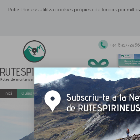
Rutes Pirineus utilitza cookies pròpies i de tercers per millo
+34 691772966
RUTES
PIRINEUS
Rutes de muntanya, senderisme i excursions
Inici
Guies Web i PDF gratuïtes
Excursions i activitats guiade