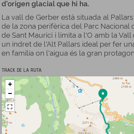
d'origen glacial que hi ha.
La vall de Gerber està situada al Pallars 
de la zona perifèrica del Parc Nacional 
de Sant Maurici i limita a l'O amb la Val
un indret de l'Alt Pallars ideal per fer
en família on l'aigua és la gran protagon
TRACK DE LA RUTA
+
−