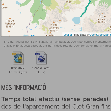
Leaflet
| Map data: ©
OpenStreetMap
,
En alguns casos RUTES PIRINEUS ha manipulat els tracks per corregir problemes en l
gravació. En aquests casos alguns trams de la ruta del track són aproximats i han es
Exchange
Google Earth
Format (.gpx)
(.kmz)
MÉS INFORMACIÓ
Temps total efectiu (sense parades)
:
des de l'aparcament del Clot Gran fins