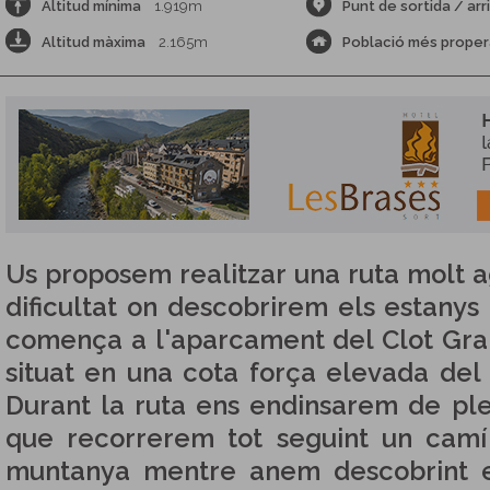
Altitud mínima
1.919m
Punt de sortida / arr
Altitud màxima
2.165m
Població més proper
Us proposem realitzar una ruta molt 
dificultat on descobrirem els estanys 
comença a l'aparcament del Clot Gran
situat en una cota força elevada del
Durant la ruta ens endinsarem de ple
que recorrerem tot seguint un camí 
muntanya mentre anem descobrint el