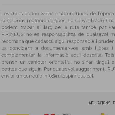
Les rutes poden variar molt en funció de l´època 
condicions meteorològiques. La senyalització (mar
podem trobar al llarg de la ruta també pot v
PIRINEUS no es responsabilitza de qualsevol m
recomana que cadascú sigui responsable i prudent 
us convidem a documentar-vos amb llibres i g
complementar la informació aquí descrita. Tot
prenen un caràcter orientatiu, no s´han tingut
petites que siguin. Per qualsevol suggeriment, 
enviar un correu a info@rutespirineus.cat.
AFILIACIONS, 