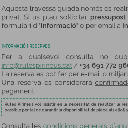
Aquesta travessa guiada només es reali
privat. Si us plau sol·licitar
pressupost
formulari d'"
Informació
" o per email a
i
INFORMACIÓ I RESERVES
Per a qualsevol consulta no dubti
info@rutespirineus.cat
/
+34 691 772 96
La reserva es pot fer per e-mail o mitja
Una reserva es considerarà
confirmad
pagament.
Rutes Pirineus vol insistir en la necessitat de realitzar la 
possible per tal de garantir la disponibilitat de plaça als allot
Consulta les
condicions generals d´anul·