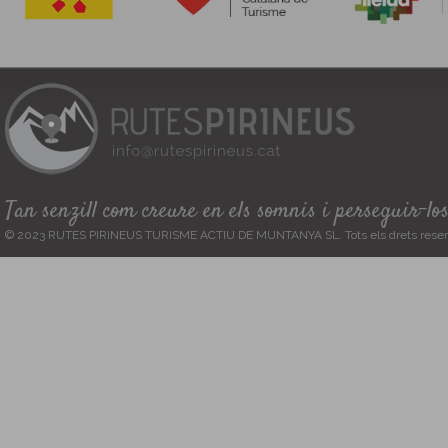
Tan senzill com creure en els somnis i perseguir-lo
© 2023 RUTES PIRINEUS TURISME ACTIU DE MUNTANYA SL. Tots els drets reser