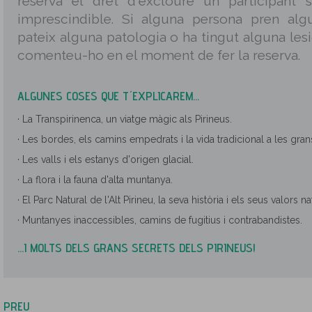
reserva el dret d´excloure un participant 
imprescindible. Si alguna persona pren alg
pateix alguna patologia o ha tingut alguna les
comenteu-ho en el moment de fer la reserva.
ALGUNES COSES QUE T´EXPLICAREM...
· La Transpirinenca, un viatge màgic als Pirineus.
· Les bordes, els camins empedrats i la vida tradicional a les gra
· Les valls i els estanys d'origen glacial.
· La flora i la fauna d'alta muntanya.
· El Parc Natural de l'Alt Pirineu, la seva història i els seus valors na
· Muntanyes inaccessibles, camins de fugitius i contrabandistes.
...I MOLTS DELS GRANS SECRETS DELS PIRINEUS!
PREU