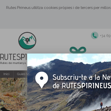
Rutes Pirineus utilitza cookies pròpies i de tercers per millo
+34 6
RUTES
PIRINEUS
Rutes de muntanya, senderisme i excursions
Inici
Guies Web i PDF gratuïtes
Excursions i activitats guiade