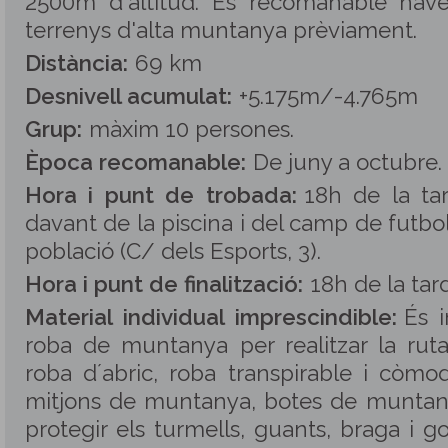
2500m d'altitud. És recomanable haver
terrenys d'alta muntanya prèviament.
Distància:
69 km
Desnivell acumulat:
+5.175m/-4.765m
Grup:
màxim 10 persones
.
Època recomanable:
De juny a octubre.
Hora i punt de trobada:
18h de la tar
davant de la piscina i del camp de futbo
població (C/ dels Esports, 3).
Hora i punt de finalització:
18h de la tar
Material individual imprescindible:
És i
roba de muntanya per realitzar la ruta
roba d´abric, roba transpirable i còmod
mitjons de muntanya, botes de muntan
protegir els turmells, guants, braga i g