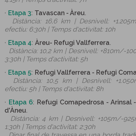
·
Etapa 3
:
Tavascan - Àreu
.
Distància: 16,6 km | Desnivell: +1.20
efectiu: 6:30h | Temps d'activitat: 10h
·
Etapa 4
:
Àreu- Refugi Vallferrera
.
Distància: 10,2 km | Desnivell: +810m/-10
3:30h | Temps d'activitat: 5h
·
Etapa 5
:
Refugi Vallferrera - Refugi Co
Distància: 10,5 km | Desnivell: +1.0
efectiu: 5h | Temps d'activitat: 8h
·
Etapa 6
:
Refugi Comapedrosa - Arinsal - 
d'Àneu
.
Distància: 4 km | Desnivell: +105m/-925
1:30h | Temps d'activitat: 2:30h
Dinar final de travessa en una borda tradi