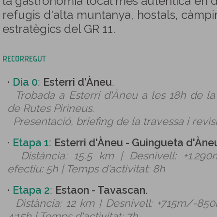
la gastronomia local més autèntica en d
refugis d'alta muntanya, hostals, càmpin
estratègics del GR 11.
RECORREGUT
·
Dia 0
:
Esterri d'Àneu
.
Trobada a Esterri d'Àneu a les 18h de la
de Rutes Pirineus.
Presentació, briefing de la travessa i revis
·
Etapa 1
:
Esterri d'Àneu - Guingueta d'Àne
Distància: 15,5 km | Desnivell: +1.2
efectiu: 5h | Temps d'activitat: 8h
·
Etapa 2
:
Estaon - Tavascan
.
Distància: 12 km | Desnivell: +715m/-850
4:15h | Temps d'activitat: 7h