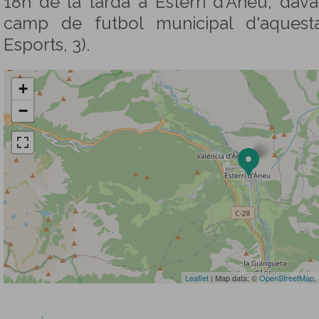
18h de la tarda a Esterri d'Àneu, dava
camp de futbol municipal d'aquest
Esports, 3).
+
−
Leaflet
| Map data: ©
OpenStreetMap
,