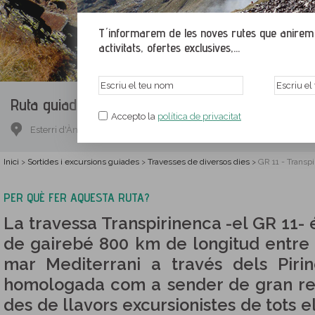
T´informarem de les noves rutes que anirem p
activitats, ofertes exclusives,...
Ruta guiada.
GR 11 - Transpirinenca (7 dies)
Accepto la
política de privacitat
Esterri d'Àneu, Pallars Sobirà, Lleida
Inici
Sortides i excursions guiades
Travesses de diversos dies
GR 11 - Transpi
>
>
>
PER QUÈ FER AQUESTA RUTA?
La travessa Transpirinenca -el GR 11- é
de gairebé 800 km de longitud entre 
mar Mediterrani a través dels Piri
homologada com a sender de gran rec
des de llavors excursionistes de tots 