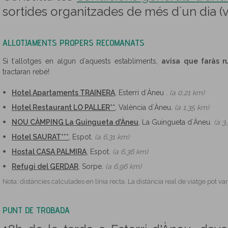
sortides organitzades de més d´un dia (
ALLOTJAMENTS PROPERS RECOMANATS
Si t´allotges en algun d´aquests establiments,
avisa que faràs r
tractaran rebé!
Hotel Apartaments TRAINERA
, Esterri d´Àneu .
(a 0,21 km)
Hotel Restaurant LO PALLER**
, València d´Àneu.
(a 1,35 km)
NOU CÀMPING La Guingueta d'Àneu
, La Guingueta d´Àneu.
(a 3
Hotel SAURAT***
, Espot.
(a 6,31 km)
Hostal CASA PALMIRA
, Espot.
(a 6,36 km)
Refugi del GERDAR
, Sorpe.
(a 6,96 km)
Nota: distàncies calculades en línia recta. La distància real de viatge pot 
PUNT DE TROBADA