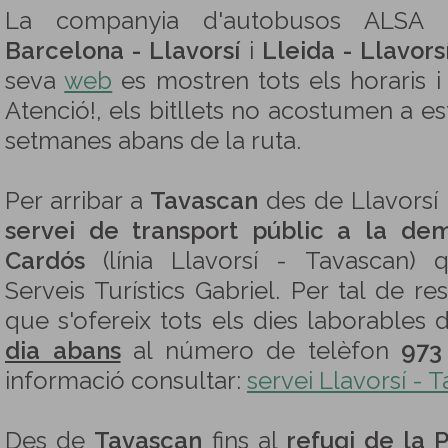
La companyia d'autobusos ALSA o
Barcelona - Llavorsí
i
Lleida - Llavors
seva
web
es mostren tots els horaris i 
Atenció!, els bitllets no acostumen a es
setmanes abans de la ruta.
Per arribar a
Tavascan
des de Llavorsí
servei de transport públic a la de
Cardós
(línia Llavorsí - Tavascan) 
Serveis Turístics Gabriel. Per tal de re
que s'ofereix tots els dies laborables 
dia abans
al número de telèfon
973
informació consultar:
servei Llavorsí - 
Des de
Tavascan
fins al
refugi de la 