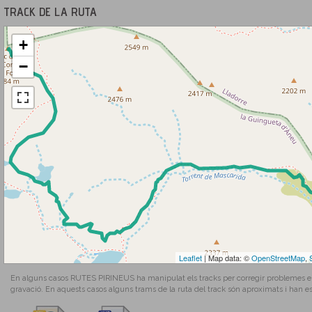
TRACK DE LA RUTA
+
−
Leaflet
| Map data: ©
OpenStreetMap
,
En alguns casos RUTES PIRINEUS ha manipulat els tracks per corregir problemes en l
gravació. En aquests casos alguns trams de la ruta del track són aproximats i han es