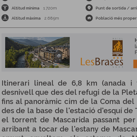
Altitud mínima
1.720m
Punt de sortida / arr
Altitud màxima
2.685m
Població més proper
Itinerari lineal de 6,8 km (anada 
desnivell que des del refugi de la Plet
fins al panoràmic cim de la Coma del 
des de la base de l'estació d'esquí d
el torrent de Mascarida passant per
arribant a tocar de l'estany de Mascar