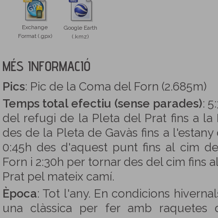
Exchange
Google Earth
Format (.gpx)
(.kmz)
MÉS INFORMACIÓ
Pics
: Pic de la Coma del Forn (2.685m)
Temps total efectiu (sense parades)
: 5
del refugi de la Pleta del Prat fins a l
des de la Pleta de Gavàs fins a l'estany
0:45h des d'aquest punt fins al cim d
Forn i 2:30h per tornar des del cim fins a
Prat pel mateix camí.
Època
: Tot l'any. En condicions hivern
una clàssica per fer amb raquetes