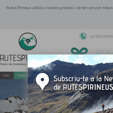
Rutes Pirineus utilitza cookies pròpies i de tercers per millo
+34 691772966
RUTES
PIRINEUS
Rutes de muntanya, senderisme i excursions
Inici
Guies Web i PDF gratuïtes
Excursions i activitats guiade