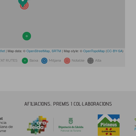
flet
| Map data: ©
OpenStreetMap
,
SRTM
| Map style: ©
OpenTopoMap
(
CC-BY-SA
)
TAT RUTES
Baixa
Mitjana
Notable
Alta
AFILIACIONS, PREMIS I COL·LABORACIONS