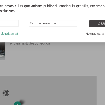
s noves rutes que anirem publicant: continguts gratuïts, recoman
xclusives,...
DESCRIPCIÓ
Llacs de Cardós
és un hotelet enmig de la
vall de
SUBSC
Cardós
, al Pallars Sobirà. Aquest és un hotel de
muntanya tan senzill com acollidor que us oferirà
a de privacitat
No gràcies, ja
sempre un
tracte familiar i amable
, i des d'on podreu
emprendre nombroses rutes per una zona preciosa i
encara molt desconeguda.