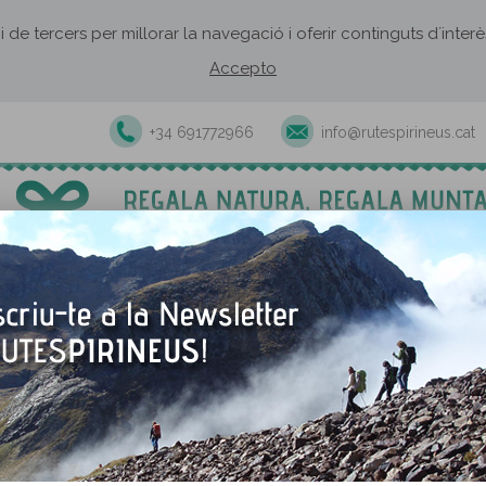
 i de tercers per millorar la navegació i oferir continguts d´inte
Accepto
+34 691772966
info@rutespirineus.cat
Excursions i activitats guiades
Rutes autoguiades
Establiment
ls
Hotel LLACS DE CARDÓS*
>
ÓS*