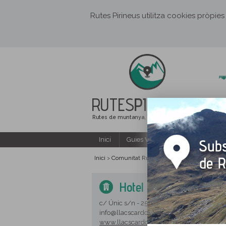
Rutes Pirineus utilitza cookies pròpies
RUTES
PIRINEUS
Rutes de muntanya, senderisme i excursions
Inici
Guies Web i PDF gratuïtes
Inici
Comunitat Rutes Pirineus
Hotels i hosta
>
>
Hotel LLACS DE CARD
c/ Únic s/n - 25577
TAVASCAN
info@llacscardos.com - 973 623 178
www.llacscardos.com