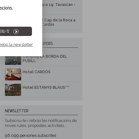
GR 11 - Etapa 19: Tavascan -
acions,
Estaon
Mirador del Cap de la Roca a
Esterri de Cardós
RIU-TE
3 ESTABLIMENTS PROPERS
 rebo la newsletter
Càmping LA BORDA DEL
PUBILL
Hotel CARDÓS
Hotel ESTANYS BLAUS***
NEWSLETTER
Subscriu-te i rebràs les notificacions de
noves rutes, propostes, activitats,...
96.099
persones subscrites