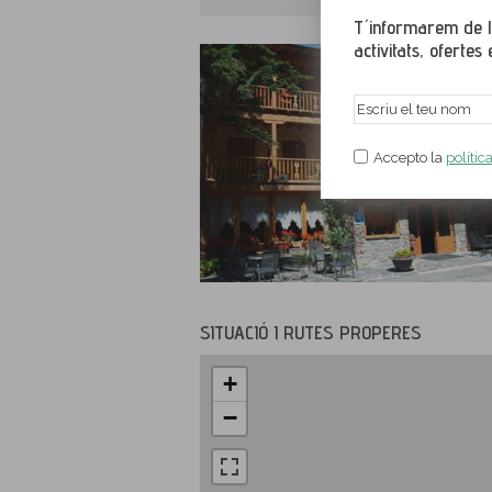
T´informarem de le
activitats, ofertes e
Accepto la
polític
SITUACIÓ I RUTES PROPERES
+
−