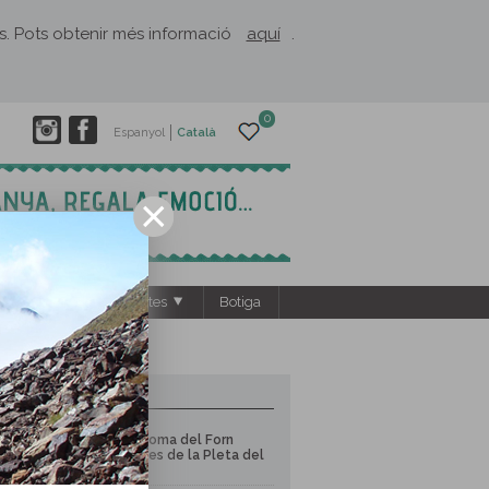
rès. Pots obtenir més informació
aquí
.
0
Espanyol
Català
s
El Rusc: projectes
Botiga
3 RUTES PROPERES
Pic de la Coma del Forn
(2.685m) des de la Pleta del
Prat