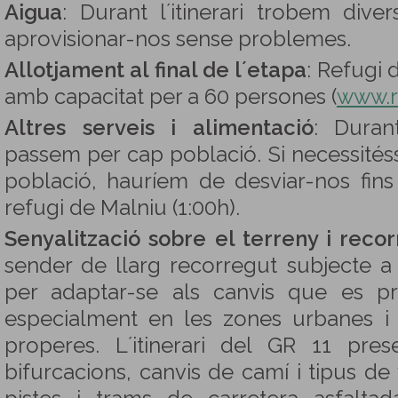
Aigua
: Durant l´itinerari trobem div
aprovisionar-nos sense problemes.
Allotjament al final de l´etapa
: Refugi d
amb capacitat per a 60 persones (
www.r
Altres serveis i alimentació
: Duran
passem per cap població. Si necessités
població, hauríem de desviar-nos fin
refugi de Malniu (1:00h).
Senyalització sobre el terreny i reco
sender de llarg recorregut subjecte a 
per adaptar-se als canvis que es pro
especialment en les zones urbanes i
properes. L´itinerari del GR 11 pres
bifurcacions, canvis de camí i tipus de v