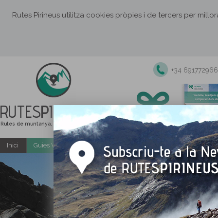
Rutes Pirineus utilitza cookies pròpies i de tercers per millo
+34 691772966
RUTES
PIRINEUS
Rutes de muntanya, senderisme i excursions
Inici
Guies Web i PDF gratuïtes
Excursions i activitats guiade