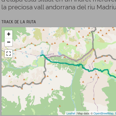
la preciosa vall andorrana del riu Madriu
TRACK DE LA RUTA
+
−
Leaflet
| Map data: ©
OpenStreetMap
,