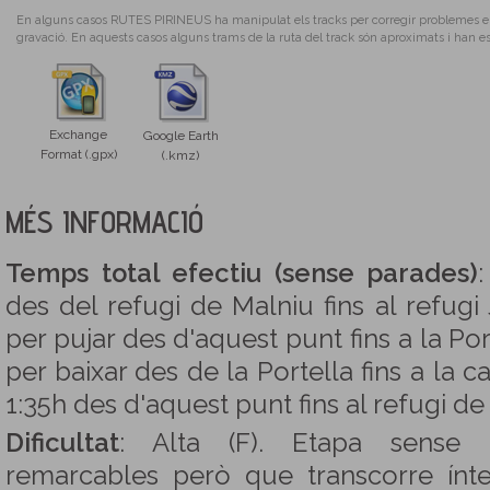
En alguns casos RUTES PIRINEUS ha manipulat els tracks per corregir problemes en l
gravació. En aquests casos alguns trams de la ruta del track són aproximats i han es
Exchange
Google Earth
Format (.gpx)
(.kmz)
MÉS INFORMACIÓ
Temps total efectiu (sense parades)
des del refugi de Malniu fins al refugi 
per pujar des d'aquest punt fins a la Po
per baixar des de la Portella fins a la 
1:35h des d'aquest punt fins al refugi de l
Dificultat
: Alta (F). Etapa sense di
remarcables però que transcorre ínt