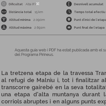
Dificultat
Alta (F)
Desnivell acumulat
Distància total
15 km
Temps total efectiu
Altitud mínima
2.090m
Punt d´inici de l´etap
Altitud màxima
2.691m
Punt final de l´etapa
La tretzena etapa de la travessa Tr
al refugi de Malniu i, tot i finalitzar 
transcorre gairebé en la seva totalita
una etapa d'alta muntanya durant 
corriols abruptes i en alguns punts ex