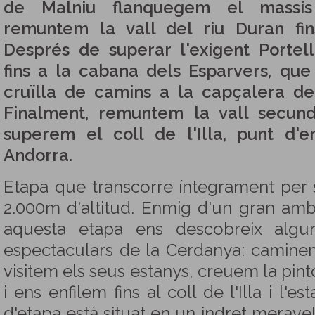
de Malniu flanquegem el massís
remuntem la vall del riu Duran fin
Després de superar l'exigent Portel
fins a la cabana dels Esparvers, que
cruïlla de camins a la capçalera de 
Finalment, remuntem la vall secund
superem el coll de l'Illa, punt d'
Andorra.
Etapa que transcorre íntegrament per 
2.000m d'altitud. Enmig d'un gran amb
aquesta etapa ens descobreix algu
espectaculars de la Cerdanya: caminem
visitem els seus estanys, creuem la pint
i ens enfilem fins al coll de l'Illa i l'e
d'etapa està situat en un indret meravel