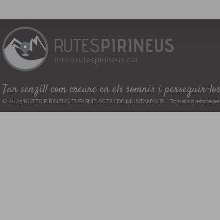
Tan senzill com creure en els somnis i perseguir-lo
© 2023 RUTES PIRINEUS TURISME ACTIU DE MUNTANYA SL. Tots els drets reser