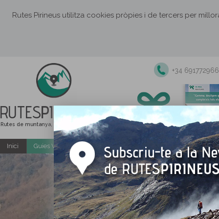
Rutes Pirineus utilitza cookies pròpies i de tercers per millo
+34 691772966
RUTES
PIRINEUS
Rutes de muntanya, senderisme i excursions
Inici
Guies Web i PDF gratuïtes
Excursions i activitats guiade