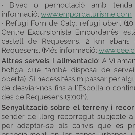
· Bivac o pernoctació amb tenda
informació:
www.empordaturisme.com
· Refugi Forn de Calç: refugi obert (10
Centre Excursionista Empordanès; està 
castell de Requesens, 2 km abans d
Requesens. (Més informació:
www.cee.c
Altres serveis i alimentació
: A Vilaman
botiga que també disposa de serve
oberta). Si necessitéssim passar per al
de desviar-nos fins a l´Espolla o contin
des de Requesens (3:00h).
Senyalització sobre el terreny i reco
sender de llarg recorregut subjecte a 
per adaptar-se als canvis que es pro
especialment en les zones urbanes i