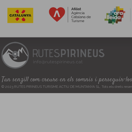
Tan senzill com creure en els somnis i perseguir-lo
© 2023 RUTES PIRINEUS TURISME ACTIU DE MUNTANYA SL. Tots els drets reser