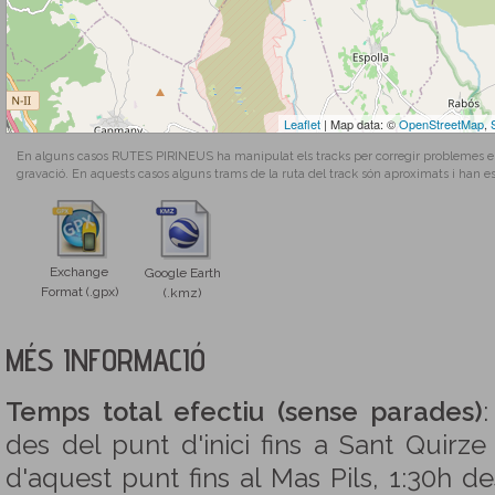
Leaflet
| Map data: ©
OpenStreetMap
,
En alguns casos RUTES PIRINEUS ha manipulat els tracks per corregir problemes en l
gravació. En aquests casos alguns trams de la ruta del track són aproximats i han es
Exchange
Google Earth
Format (.gpx)
(.kmz)
MÉS INFORMACIÓ
Temps total efectiu (sense parades)
des del punt d'inici fins a Sant Quirz
d'aquest punt fins al Mas Pils, 1:30h de