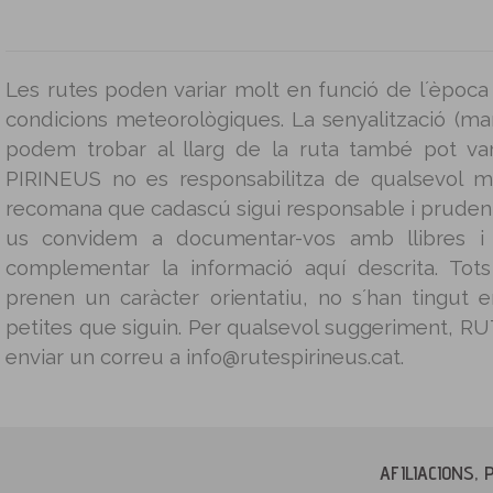
Les rutes poden variar molt en funció de l´època 
condicions meteorològiques. La senyalització (mar
podem trobar al llarg de la ruta també pot v
PIRINEUS no es responsabilitza de qualsevol m
recomana que cadascú sigui responsable i prudent 
us convidem a documentar-vos amb llibres i g
complementar la informació aquí descrita. Tot
prenen un caràcter orientatiu, no s´han tingut
petites que siguin. Per qualsevol suggeriment, 
enviar un correu a info@rutespirineus.cat.
AFILIACIONS, 