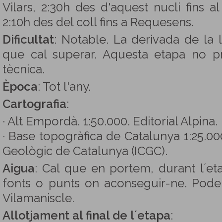
Vilars, 2:30h des d'aquest nucli fins al
2:10h des del coll fins a Requesens.
Dificultat
: Notable. La derivada de la l
que cal superar. Aquesta etapa no pr
tècnica.
Època
: Tot l'any.
Cartografia
:
· Alt Empordà. 1:50.000. Editorial Alpina.
· Base topogràfica de Catalunya 1:25.000.
Geològic de Catalunya (ICGC).
Aigua
: Cal que en portem, durant l´e
fonts o punts on aconseguir-ne. Pode
Vilamaniscle.
Allotjament al final de l´etapa
: