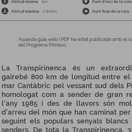
Altitud mínima
5m
Punt d´inici de la ruta
Altitud màxima
2.826m
Punt final de la ruta
La Transpirinenca és un extraordi
gairebé 800 km de longitud entre el 
mar Cantàbric pel vessant sud dels Pir
homologat com a sender de gran re
l'any 1985 i des de llavors són molt
d'arreu del món que han caminat pe
seguint els populars senyals blancs 
senders. De tota la Transpirinenca, 