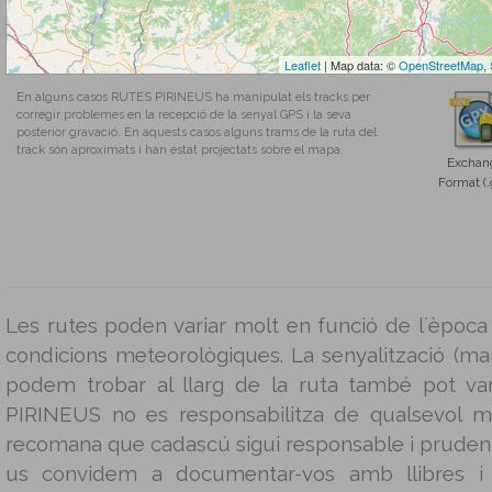
Leaflet
| Map data: ©
OpenStreetMap
,
En alguns casos RUTES PIRINEUS ha manipulat els tracks per
corregir problemes en la recepció de la senyal GPS i la seva
posterior gravació. En aquests casos alguns trams de la ruta del
track són aproximats i han estat projectats sobre el mapa.
Exchan
Format (.
Les rutes poden variar molt en funció de l´època 
condicions meteorològiques. La senyalització (mar
podem trobar al llarg de la ruta també pot v
PIRINEUS no es responsabilitza de qualsevol m
recomana que cadascú sigui responsable i prudent 
us convidem a documentar-vos amb llibres i g