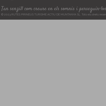
Tan senzill com creure en els somnis i perseguir-lo
© 2023 RUTES PIRINEUS TURISME ACTIU DE MUNTANYA SL. Tots els drets reser