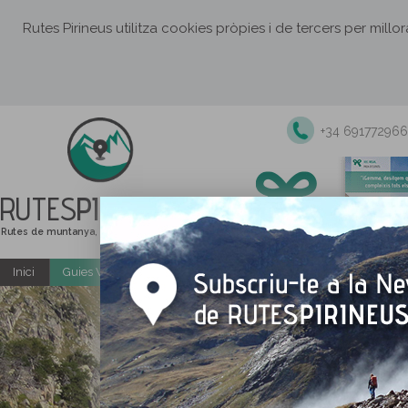
Rutes Pirineus utilitza cookies pròpies i de tercers per millo
+34 691772966
RUTES
PIRINEUS
Rutes de muntanya, senderisme i excursions
Inici
Guies Web i PDF gratuïtes
Excursions i activitats guiade