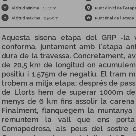
Altitud mínima
1.410m
Punt d´inici de l´etap
Altitud màxima
2.586m
Punt final de l´etapa
Aquesta sisena etapa del GRP -la v
conforma, juntament amb l'etapa ant
dura de la travessa. Concretament, a
de 20,5 km de longitud on acumulem
positiu i 1.575m de negatiu. El tram m
trobem a mitja etapa: després de passa
de Llorts hem de superar 1000m de 
menys de 6 km fins assolir la carena
Finalment, flanquegem la muntanya p
remuntem la vall que ens porta 
Comapedrosa, als peus del sostre d