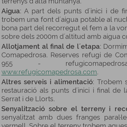
terrenys d'alta muntanya.
Aigua
: A part dels punts d´inici i de f
trobem una font d´aigua potable al nucli
bona part del recorregut el fem a la vor
sobre dels 2000m d´altitud amb aigua c
Allotjament al final de l´etapa
: Dormim
Comapedrosa. Reserves refugi de Com
955 - refugicomapedros
www.refugicomapedrosa.com
.
Altres serveis i alimentació
: Trobem s
restauració als punts d´inici i final de l
Serrat i de Llorts.
Senyalització sobre el terreny i rec
senyalitzat amb dues franges paral·l
vermell. Sobre el terreny trobem aqu