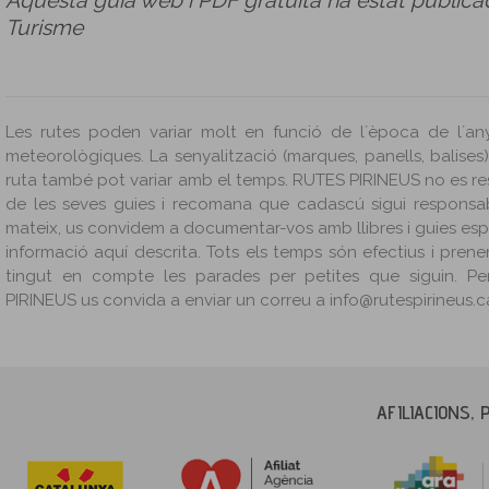
Aquesta guia web i PDF gratuïta ha estat public
Turisme
Les rutes poden variar molt en funció de l´època de l´an
meteorològiques. La senyalització (marques, panells, balises
ruta també pot variar amb el temps. RUTES PIRINEUS no es re
de les seves guies i recomana que cadascú sigui responsab
mateix, us convidem a documentar-vos amb llibres i guies es
informació aquí descrita. Tots els temps són efectius i prene
tingut en compte les parades per petites que siguin. Pe
PIRINEUS us convida a enviar un correu a info@rutespirineus.c
AFILIACIONS, 