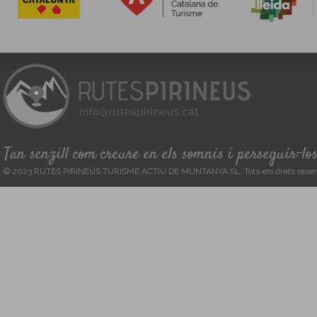
Tan senzill com creure en els somnis i perseguir-lo
© 2023 RUTES PIRINEUS TURISME ACTIU DE MUNTANYA SL. Tots els drets reser