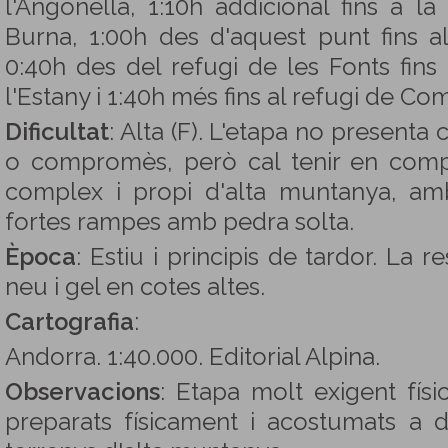
l'Angonella, 1:10h addicional fins a l
Burna, 1:00h des d'aquest punt fins al
0:40h des del refugi de les Fonts fins 
l'Estany i 1:40h més fins al refugi de C
Dificultat
: Alta (F). L'etapa no presenta
o compromès, però cal tenir en comp
complex i propi d'alta muntanya, amb
fortes rampes amb pedra solta.
Època
: Estiu i principis de tardor. La 
neu i gel en cotes altes.
Cartografia
:
Andorra. 1:40.000. Editorial Alpina.
Observacions
: Etapa molt exigent físi
preparats físicament i acostumats a 