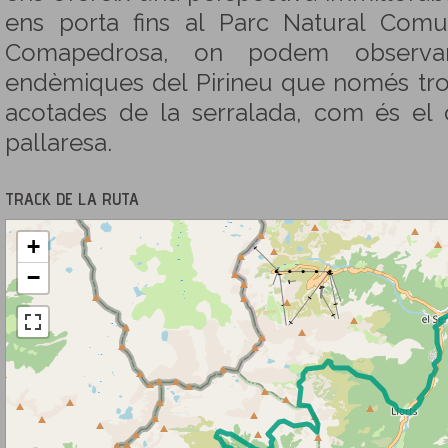
ens porta fins al Parc Natural Comu
Comapedrosa, on podem observar
endèmiques del Pirineu que només tr
acotades de la serralada, com és el 
pallaresa.
TRACK DE LA RUTA
+
−