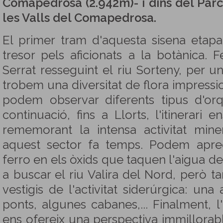
Comapedrosa (2.942m)- i dins del Par
les Valls del Comapedrosa.
El primer tram d'aquesta sisena etap
tresor pels aficionats a la botànica. 
Serrat resseguint el riu Sorteny, per 
trobem una diversitat de flora impress
podem observar diferents tipus d'orq
continuació, fins a Llorts, l'itinerari e
rememorant la intensa activitat mi
aquest sector fa temps. Podem aprec
ferro en els òxids que taquen l'aigua de
a buscar el riu Valira del Nord, però 
vestigis de l'activitat siderúrgica: una
ponts, algunes cabanes,... Finalment, l
ens ofereix una perspectiva immillorable