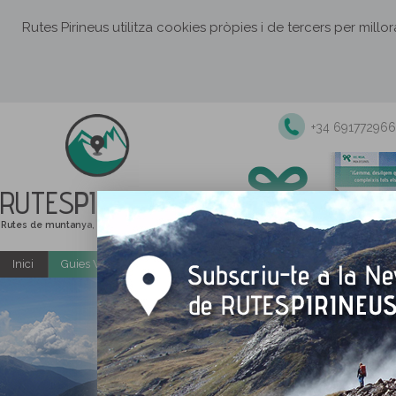
Rutes Pirineus utilitza cookies pròpies i de tercers per millo
+34 691772966
RUTES
PIRINEUS
Rutes de muntanya, senderisme i excursions
Inici
Guies Web i PDF gratuïtes
Excursions i activitats guiade