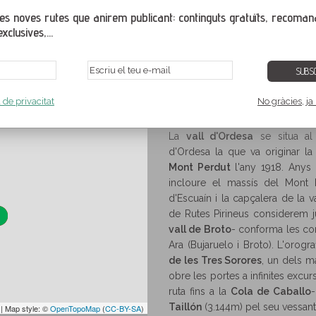
s noves rutes que anirem publicant: continguts gratuïts, recoman
xclusives,...
SUBSC
a
Sobrarb
,
Osca
,
Aragó
,
Espanya
a de privacitat
No gràcies, ja
i senderisme a la vall d'Ordesa
La
vall d'Ordesa
se situa al 
d'Ordesa la que va originar l
Mont Perdut
l'any 1918. Anys 
incloure el massís del Mont 
d'Escuaín i la capçalera de la v
de Rutes Pirineus considerem 
vall de Broto
- conforma les con
Ara (Bujaruelo i Broto). L'orogr
de les Tres Sorores
, un dels m
obre les portes a infinites excu
ruta fins a la
Cola de Caballo
-
Taillón
(3.144m) pel seu vessant
| Map style: ©
OpenTopoMap
(
CC-BY-SA
)