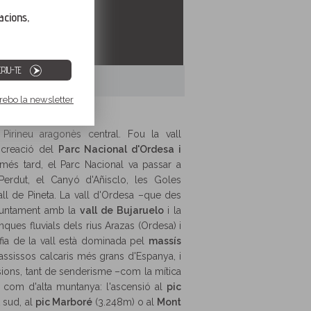
acions,
RIU-TE
 rebo la newsletter
Pirineu aragonès central. Fou la vall
a creació del
Parc Nacional d'Ordesa i
més tard, el Parc Nacional va passar a
Perdut, el Canyó d'Añisclo, les Goles
all de Pineta. La vall d'Ordesa –que des
juntament amb la
vall de Bujaruelo
i la
ques fluvials dels rius Arazas (Ordesa) i
afia de la vall està dominada pel
massís
assissos calcaris més grans d'Espanya, i
rsions, tant de senderisme –com la mítica
 com d'alta muntanya: l'ascensió al
pic
 sud, al
pic Marboré
(3.248m) o al
Mont