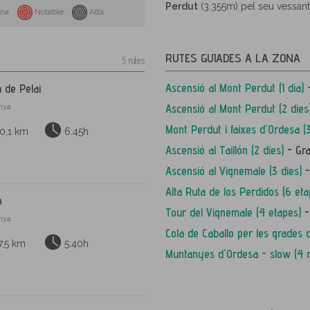
Perdut
(3.355m) pel seu vessant 
ana
Notable
Alta
RUTES GUIADES A LA ZONA
5 rutes
Ascensió al Mont Perdut (1 dia)
-
a de Pelai
Ascensió al Mont Perdut (2 dies
anya
Mont Perdut i faixes d'Ordesa (3
0,1 km
6:45h
Ascensió al Taillón (2 dies)
- Gra
Ascensió al Vignemale (3 dies)
-
Alta Ruta de los Perdidos (6 eta
o
Tour del Vignemale (4 etapes)
-
anya
Cola de Caballo per les grades
7,5 km
5:40h
Muntanyes d'Ordesa - slow (4 r