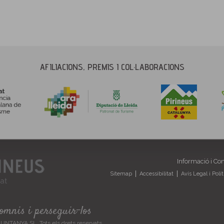
AFILIACIONS, PREMIS I COL·LABORACIONS
Informació i Co
Sitemap
Accessibilitat
Avís Legal i Polí
somnis i perseguir-los
TANYA SL. Tots els drets reservats.