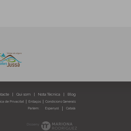
ntacte
Qui som
Nota Tècnica
Blog
tica de Privacitat
Enllaços
Condicions Generals
Parlem:
Espanyol
Català
Disseny