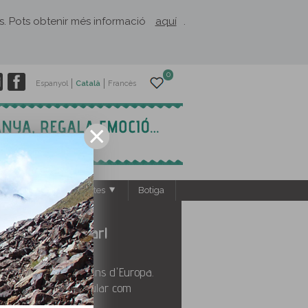
rès. Pots obtenir més informació
aquí
.
0
Espanyol
Català
Francès
s
El Rusc: projectes
Botiga
xa't impressionar!
sos calcaris més grans d'Europa.
un paisatge tan singular com
t'atraparà!