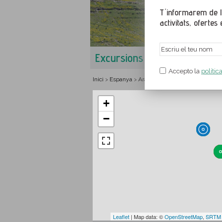
T´informarem de le
activitats, ofertes e
Excursions a la vall d'Ordes
Accepto la
polític
Inici
Espanya
Aragó
Osca
Sobrarb
Rutes 
>
>
>
>
>
+
−
Leaflet
| Map data: ©
OpenStreetMap
,
SRTM