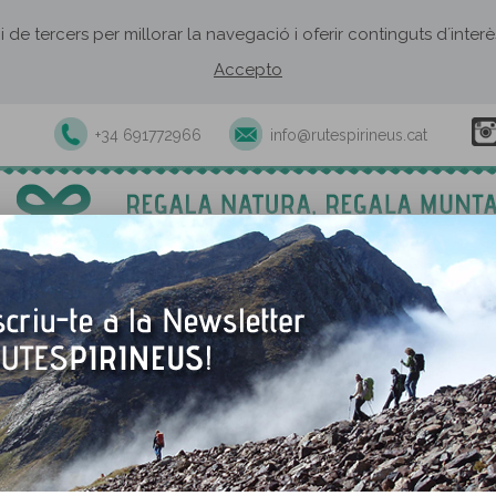
 i de tercers per millorar la navegació i oferir continguts d´inte
Accepto
+34 691772966
info@rutespirineus.cat
Excursions i activitats guiades
Rutes autoguiades
Establiment
La vall d'Ordesa, dei
Endinsa't en un dels massis
La vall d'Ordesa presenta 
espectacular. De ben segur 