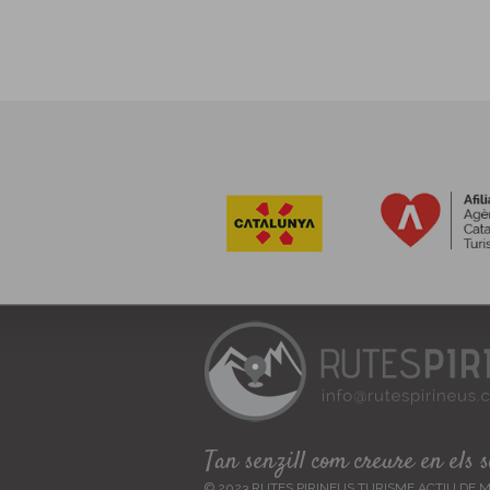
Tan senzill com creure en els 
© 2023 RUTES PIRINEUS TURISME ACTIU DE MUN