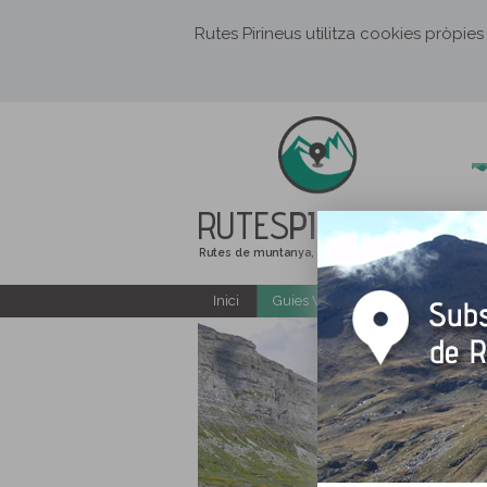
Rutes Pirineus utilitza cookies pròpies
RUTES
PIRINEUS
Rutes de muntanya, senderisme i excursions
Inici
Guies Web i PDF gratuïtes