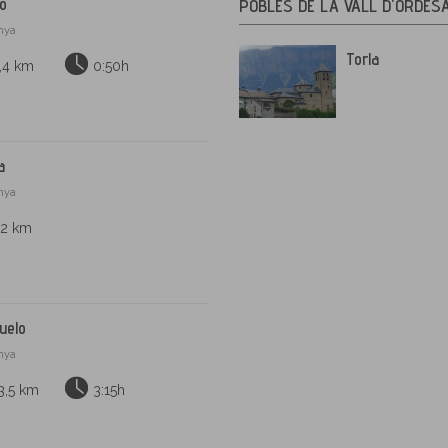
lo
POBLES DE LA VALL D'ORDES
anya
Torla
,4 km
0:50h
a
anya
,2 km
uelo
anya
3,5 km
3:15h