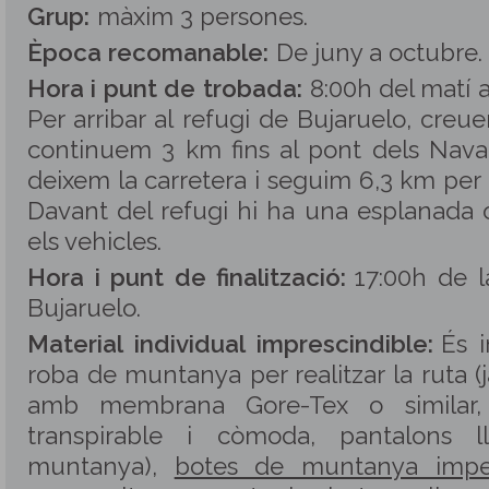
Grup:
màxim 3 persones
.
Època recomanable:
De juny a octubre.
Hora i punt de trobada:
8:00h del matí a
Per arribar al refugi de Bujaruelo, creu
continuem 3 km fins al pont dels Nava
deixem la carretera i seguim 6,3 km per p
Davant del refugi hi ha una esplanada
els vehicles.
Hora i punt de finalització:
17:00h de l
Bujaruelo.
Material individual imprescindible:
És i
roba de muntanya per realitzar la ruta
amb membrana Gore-Tex o similar, 
transpirable i còmoda, pantalons l
muntanya),
botes de muntanya impe