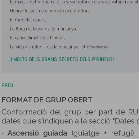
· El massís del Vignemale, la seva història i els seus valors natural
· Henry Russell i els primers exploradors.
· El modelat glacial.
· La flora i la fauna d'alta muntanya.
· El canvi climàtic als Pirineus.
· La vida als refugis d'alta muntanya i el
pirineisme
.
...I MOLTS DELS GRANS SECRETS DELS PIRINEUS!
PREU
FORMAT DE GRUP OBERT
Conformació del grup per part de R
dates que s'indiquen a la secció "Dates
·
Ascensió guiada
(guiatge + refugi)