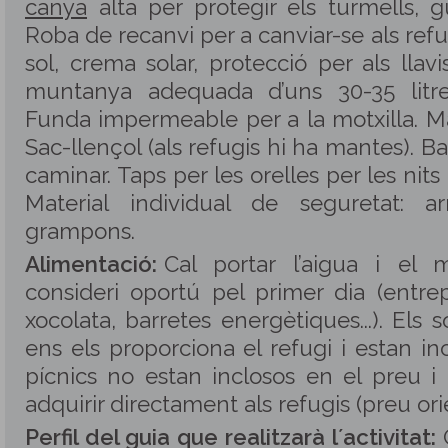
canya
alta per protegir els turmells, g
Roba de recanvi per a canviar-se als refug
sol, crema solar, protecció per als llavi
muntanya adequada d’uns 30-35 litre
Funda impermeable per a la motxilla. Ma
Sac-llençol (als refugis hi ha mantes). B
caminar. Taps per les orelles per les nits 
Material individual de seguretat: ar
grampons.
Alimentació:
Cal portar l’aigua i el
consideri oportú pel primer dia (entrepà
xocolata, barretes energètiques...). Els 
ens els proporciona el refugi i estan in
pícnics no estan inclosos en el preu 
adquirir directament als refugis (preu ori
Perfil del guia que realitzarà l´activitat: