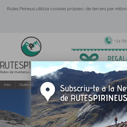
Rutes Pirineus utilitza cookies pròpies i de tercers per millo
+34 6
RUTES
PIRINEUS
Rutes de muntanya, senderisme i excursions
Inici
Guies Web i PDF gratuïtes
Excursions i activitats guiade