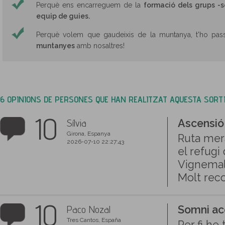
Perquè ens encarreguem de la
formació dels grups -s
equip de guies.
Perquè volem que gaudeixis de la muntanya, t'ho pas
muntanyes
amb nosaltres!
6 OPINIONS DE PERSONES QUE HAN REALITZAT AQUESTA SORT
10
Sílvia
Ascensió
Girona, Espanya
Ruta mera
2026-07-10 22:27:43
el refugi
Vignemale
Molt rec
10
Paco Nozal
Somni ac
Tres Cantos, España
Per fi he