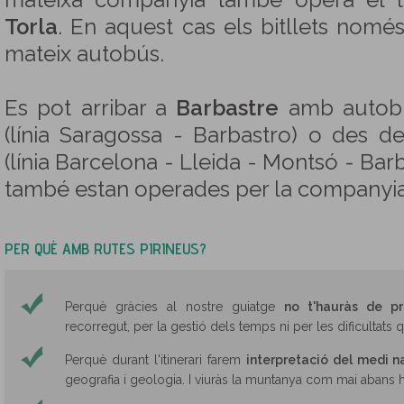
mateixa companyia també opera el t
Torla
. En aquest cas els bitllets nomé
mateix autobús.
Es pot arribar a
Barbastre
amb autob
(línia Saragossa - Barbastro) o des 
(línia Barcelona - Lleida - Montsó - Barb
també estan operades per la companyi
PER QUÈ AMB RUTES PIRINEUS?
Perquè gràcies al nostre guiatge
no t'hauràs de p
recorregut, per la gestió dels temps ni per les dificultats 
Perquè durant l'itinerari farem
interpretació del medi n
geografia i geologia. I viuràs la muntanya com mai abans h