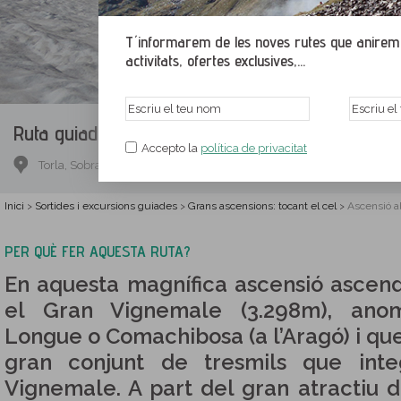
T´informarem de les noves rutes que anirem p
activitats, ofertes exclusives,...
Ruta guiada.
Ascensió al Vignemale (3 dies)
Accepto la
política de privacitat
Torla, Sobrarb, Osca
Inici
Sortides i excursions guiades
Grans ascensions: tocant el cel
Ascensió a
>
>
>
PER QUÈ FER AQUESTA RUTA?
En aquesta magnífica ascensió ascen
el Gran Vignemale (3.298m), ano
Longue o Comachibosa (a l’Aragó) i que
gran conjunt de tresmils que inte
Vignemale. A part del gran atractiu d