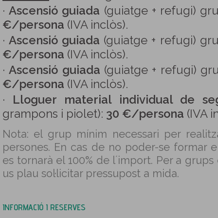
·
Ascensió guiada
(guiatge + refugi) g
€/persona
(IVA inclòs).
·
Ascensió guiada
(guiatge + refugi) g
€/persona
(IVA inclòs).
·
Ascensió guiada
(guiatge + refugi) g
€/persona
(IVA inclòs).
·
Lloguer material individual de se
grampons i piolet):
30 €/persona
(IVA i
Nota: el grup mínim necessari per realitza
persones. En cas de no poder-se formar e
es tornarà el 100% de l´import. Per a grups
us plau sol·licitar pressupost a mida.
INFORMACIÓ I RESERVES