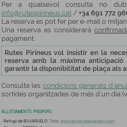
Per a qualsevol consulta no dubti
info@rutespirineus.cat
/
+34 691 772 96
La reserva es pot fer per e-mail o mitja
Una reserva es considerarà
confirmad
pagament.
Rutes Pirineus vol insistir en la neces
reserva amb la màxima anticipació 
garantir la disponibilitat de plaça als 
Consulta les
condicions generals d´anul·
sortides organitzades de més d´un dia (
ALLOTJAMENTS PROPERS
·
Refugi de BUJARUELO
, Torla.
www.refugiodebujaruelo.com