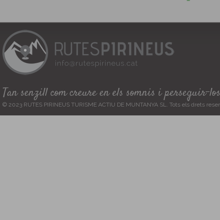
Tan senzill com creure en els somnis i perseguir-lo
© 2023 RUTES PIRINEUS TURISME ACTIU DE MUNTANYA SL. Tots els drets reser