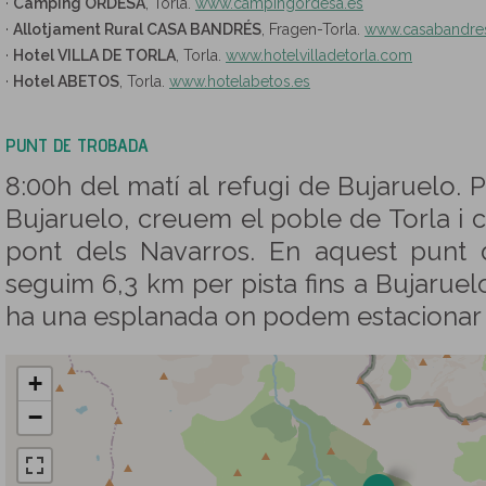
·
Càmping ORDESA
, Torla.
www.campingordesa.es
·
Allotjament Rural CASA BANDRÉS
, Fragen-Torla.
www.casabandre
·
Hotel VILLA DE TORLA
, Torla.
www.hotelvilladetorla.com
·
Hotel ABETOS
, Torla.
www.hotelabetos.es
PUNT DE TROBADA
8:00h del matí al refugi de Bujaruelo. P
Bujaruelo, creuem el poble de Torla i 
pont dels Navarros. En aquest punt d
seguim 6,3 km per pista fins a Bujaruelo
ha una esplanada on podem estacionar e
+
−