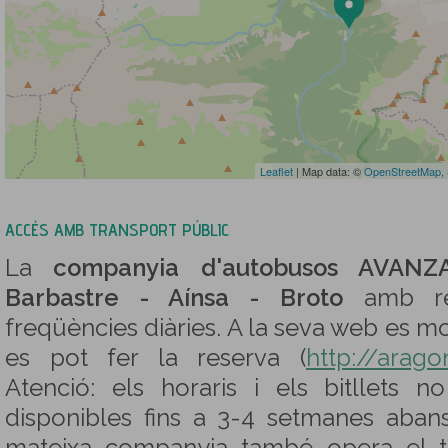
Leaflet
| Map data: ©
OpenStreetMap
,
ACCÉS AMB TRANSPORT PÚBLIC
La
companyia d'autobusos AVANZ
Barbastre - Aínsa - Broto
amb reg
freqüències diàries. A la seva web es mos
es pot fer la reserva (
http://arag
Atenció: els horaris i els bitllets 
disponibles fins a 3-4 setmanes aban