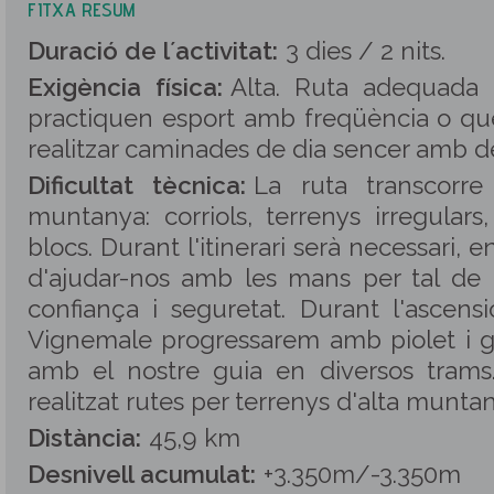
FITXA RESUM
Duració de l´activitat:
3 dies / 2 nits.
Exigència física:
Alta. Ruta adequada
practiquen esport amb freqüència o qu
realitzar caminades de dia sencer amb de
Dificultat tècnica:
La ruta transcorre
muntanya: corriols, terrenys irregulars
blocs. Durant l'itinerari serà necessari, 
d'ajudar-nos amb les mans per tal de
confiança i seguretat. Durant l'ascens
Vignemale progressarem amb piolet i 
amb el nostre guia en diversos trams
realitzat rutes per terrenys d'alta munt
Distància:
45,9 km
Desnivell acumulat:
+3.350m/-3.350m