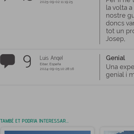
2025-09-02 11:19:25
la volta 
nostre gu
doncs vam
tot un pr
Josep,
9
Luis Angel
Genial
Eibar, España
Una exper
2024-09-05 10:28:16
genial i 
TAMBÉ ET PODRIA INTERESSAR...