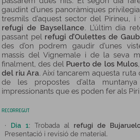
passarem dues nits. El segon dia far
gaudint d’unes panoràmiques privilegia
tresmils d’aquest sector del Pirineu, 
refugi de Baysellance
. L’últim dia r
passant pel
refugi d’Oulettes de Gau
des d’on podrem gaudir d’unes vist
massís del Vignemale i de la seva m
finalment, des del
Puerto de los Mulos
del riu Ara
. Així tancarem aquesta ruta 
de les propostes d’alta muntanya
impressionants que es poden fer als Pir
RECORREGUT
·
Dia 1
: Trobada al
refugi de Bujaruel
Presentació i revisió de material.