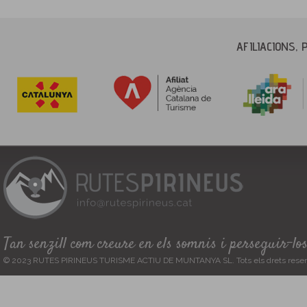
AFILIACIONS, 
Tan senzill com creure en els somnis i perseguir-lo
© 2023 RUTES PIRINEUS TURISME ACTIU DE MUNTANYA SL. Tots els drets reser