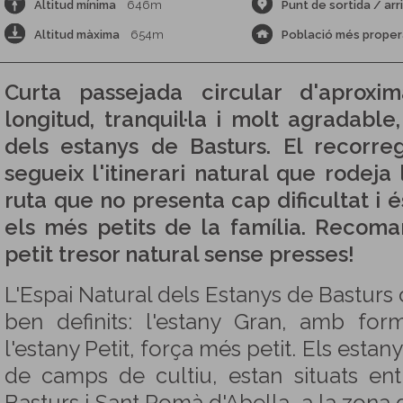
Altitud mínima
646m
Punt de sortida / arr
Altitud màxima
654m
Població més proper
Curta passejada circular d'apro
longitud, tranquil·la i molt agradable
dels estanys de Basturs. El recorre
segueix l'itinerari natural que rodeja
ruta que no presenta cap dificultat i 
els més petits de la família. Recom
petit tresor natural sense presses!
L'Espai Natural dels Estanys de Basturs
ben definits: l'estany Gran, amb form
l'estany Petit, força més petit. Els estan
de camps de cultiu, estan situats en