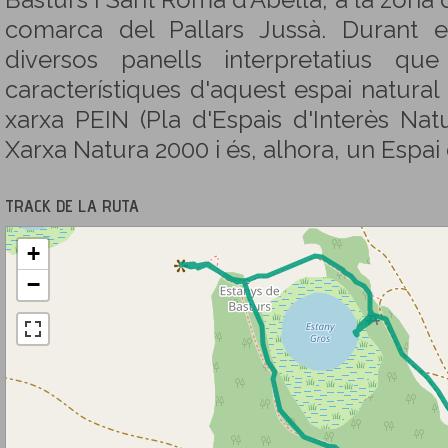
Basturs i Sant Romà d'Abella, a la zona 
comarca del Pallars Jussà. Durant 
diversos panells interpretatius qu
característiques d'aquest espai natura
xarxa PEIN (Pla d'Espais d'Interès Nat
Xarxa Natura 2000 i és, alhora, un Espai
TRACK DE LA RUTA
+
−