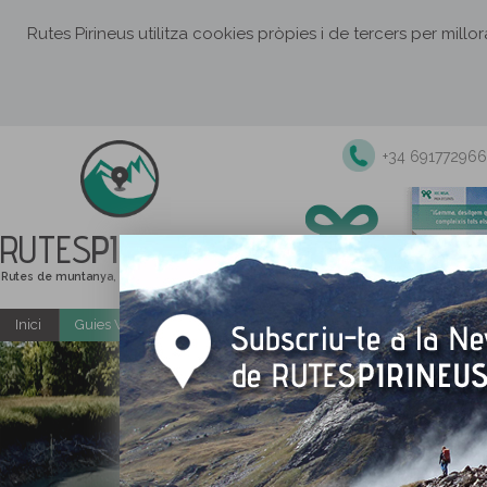
Rutes Pirineus utilitza cookies pròpies i de tercers per millo
+34 691772966
RUTES
PIRINEUS
Rutes de muntanya, senderisme i excursions
Inici
Guies Web i PDF gratuïtes
Excursions i activitats guiade