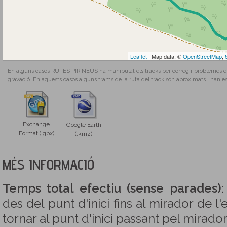
Leaflet
| Map data: ©
OpenStreetMap
,
En alguns casos RUTES PIRINEUS ha manipulat els tracks per corregir problemes en l
gravació. En aquests casos alguns trams de la ruta del track són aproximats i han es
Exchange
Google Earth
Format (.gpx)
(.kmz)
MÉS INFORMACIÓ
Temps total efectiu (sense parades)
:
des del punt d'inici fins al mirador de l'
tornar al punt d'inici passant pel mirador