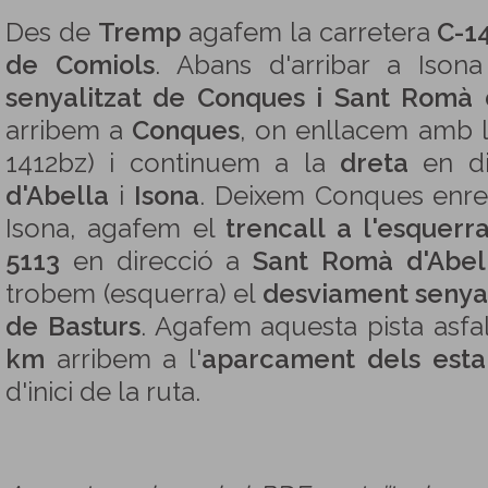
Des de
Tremp
agafem la carretera
C-1
de Comiols
. Abans d'arribar a Iso
senyalitzat de Conques i Sant Romà 
arribem a
Conques
, on enllacem amb l
1412bz) i continuem a la
dreta
en di
d'Abella
i
Isona
. Deixem Conques enrere
Isona, agafem el
trencall a l'esquerr
5113
en direcció a
Sant Romà d'Abel
trobem (esquerra) el
desviament senyal
de Basturs
. Agafem aquesta pista asfa
km
arribem a l'
aparcament dels esta
d'inici de la ruta.