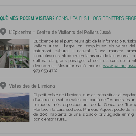
QUÈ MÉS PODEM VISITAR?
CONSULTA ELS LLOCS D´INTERÈS PRO
L'Epicentre - Centre de Visitants del Pallars Jussà
L'Epicentre és el punt neuràlgic de la informació turístic
Pallars Jussà i l'espai on s'expliquen els valors de
patrimoni cultural i natural. D'una manera ame
interactiva ens introduïm en la història de la comarca, la
cultura, els grans paisatges, el cel i els sons de la nit
www.pallarsjussa
dinosaures,... Més informació i horaris:
973 653 470).
Vistes des de Llimiana
El petit poble de Llimiana, que es troba situat al capd
d'una roca, a sobre mateix del pantà de Terradets, és un
miradors més espectaculars de la Conca de Tremp
Montsec i la cara sud dels Pirineus. Aquest poble de 
de 200 habitants té una situació privilegiada enmig
bonic entorn rural.