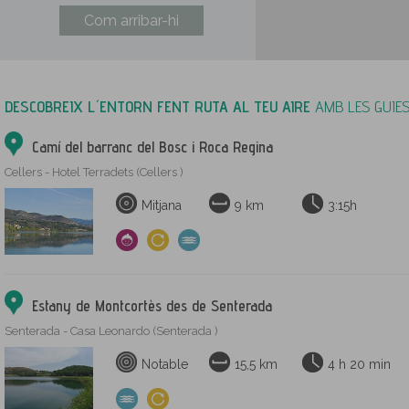
Com arribar-hi
DESCOBREIX L´ENTORN FENT RUTA AL TEU AIRE
AMB LES GUIES
Camí del barranc del Bosc i Roca Regina
Cellers - Hotel Terradets (Cellers )
Mitjana
9 km
3:15h
Estany de Montcortès des de Senterada
Senterada - Casa Leonardo (Senterada )
Notable
15,5 km
4 h 20 min