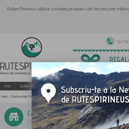
Rutes Pirineus utilitza cookies pròpies i de tercers per millo
+34 6
RUTES
PIRINEUS
Rutes de muntanya, senderisme i excursions
Inici
Guies Web i PDF gratuïtes
Excursions i activitats guiade
Inici
Comunitat Rutes Pirineus
Apartaments i Cases Rurals
Casa PERDIU - Al
>
>
>
Casa PERDIU - Allotjament Rural
C/ del Mig 5, Guàrdia de Noguera, Pallars Jussà, Lleid