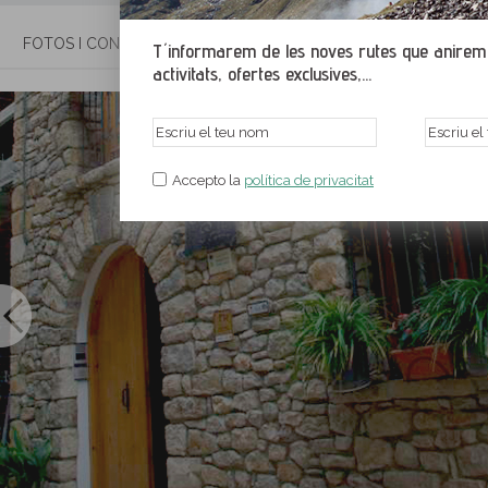
FOTOS I CONTACTE
INFORMACIÓ
SITUACIÓ
RU
T´informarem de les noves rutes que anirem p
activitats, ofertes exclusives,...
Accepto la
política de privacitat