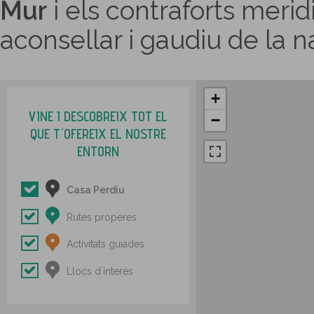
Mur
i els contraforts merid
aconsellar i gaudiu de la n
+
VINE I DESCOBREIX TOT EL
−
QUE T´OFEREIX EL NOSTRE
ENTORN
Casa Perdiu
Rutes properes
Activitats guiades
Llocs d´interès