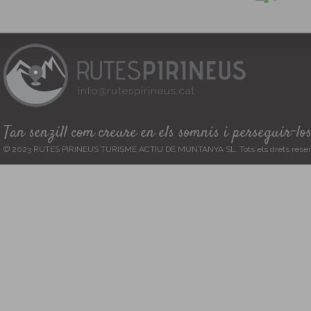
Tan senzill com creure en els somnis i perseguir-lo
© 2023 RUTES PIRINEUS TURISME ACTIU DE MUNTANYA SL. Tots els drets reser