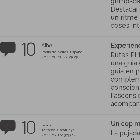
grimpada 
Destacar 
un ritme 
coses int
10
Alba
Experièn
Badia del Vallès, España
Rutes Pir
2024-08-28 22:29:25
una guia
guia en 
compleme
conscien
l'ascensi
acompany
10
Judit
Un cop m
Terrassa, Catalunya
La pujada
2024-07-16 13:59:52