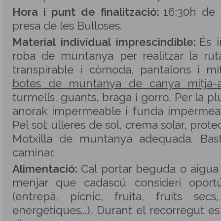
Hora i punt de finalització:
16:30h de l
presa de les Bulloses.
Material individual imprescindible:
És i
roba de muntanya per realitzar la ruta
transpirable i còmoda, pantalons i m
botes de muntanya de canya mitja-a
turmells, guants, braga i gorro. Per la p
anorak impermeable i funda impermeabl
Pel sol: ulleres de sol, crema solar, protec
Motxilla de muntanya adequada. Bast
caminar.
Alimentació:
Cal portar beguda o aigua (
menjar que cadascú consideri oport
(entrepà, pí­cnic, fruita, fruits secs
energètiques...). Durant el recorregut e