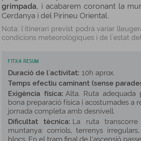
grimpada
, i acabarem coronant la mu
Cerdanya i del Pirineu Oriental.
Nota: l´itinerari previst podrà variar lleug
condicions meteorològiques i de l´estat del
FITXA RESUM
Duració de l´activitat:
10h aprox.
Temps efectiu caminant (sense parades
Exigència física:
Alta. Ruta adequada
bona preparació física i acostumades a r
jornada completa amb desnivell.
Dificultat tècnica:
La ruta transcorre
muntanya: corriols, terrenys irregulars
blocs. En el tram final de l'ascensió pa