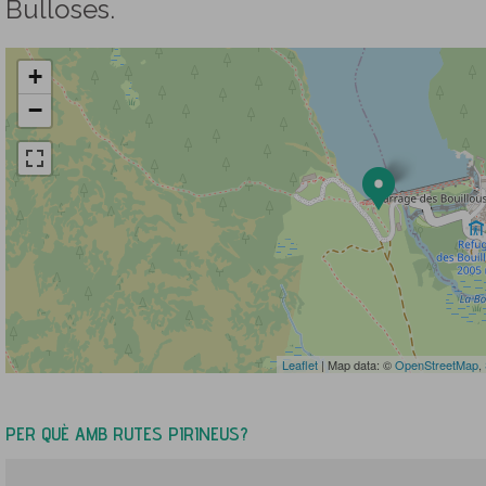
Bulloses.
+
−
Leaflet
| Map data: ©
OpenStreetMap
,
PER QUÈ AMB RUTES PIRINEUS?