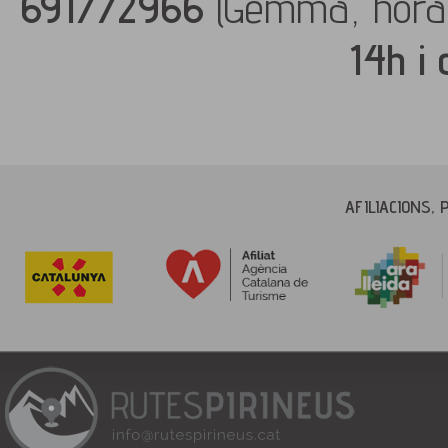
691772966
(Gemma, hora
14h i
AFILIACIONS, 