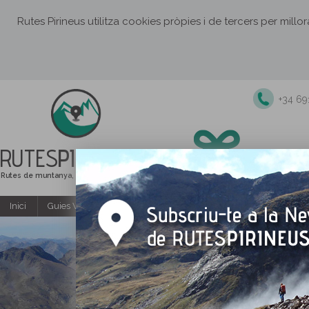
Rutes Pirineus utilitza cookies pròpies i de tercers per millo
+34 6
RUTES
PIRINEUS
Rutes de muntanya, senderisme i excursions
Inici
Guies Web i PDF gratuïtes
Excursions i activitats guiade