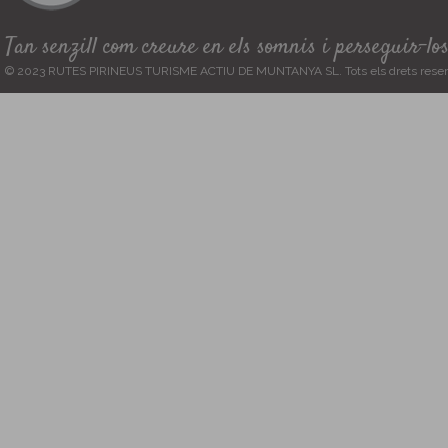
Tan senzill com creure en els somnis i perseguir-lo
© 2023 RUTES PIRINEUS TURISME ACTIU DE MUNTANYA SL. Tots els drets reser