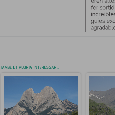
eren alt
fer sorti
increïble
guies exce
agradabl
TAMBÉ ET PODRIA INTERESSAR...