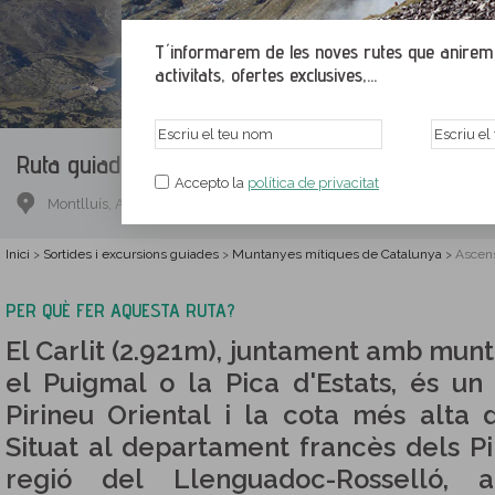
T´informarem de les noves rutes que anirem p
activitats, ofertes exclusives,...
Ruta guiada.
Ascensió al Carlit
Accepto la
política de privacitat
Montlluís, Alta Cerdanya, França
Inici
Sortides i excursions guiades
Muntanyes mítiques de Catalunya
Ascensi
>
>
>
PER QUÈ FER AQUESTA RUTA?
El Carlit (2.921m), juntament amb mun
el Puigmal o la Pica d'Estats, és un
Pirineu Oriental i la cota més alta 
Situat al departament francès dels Pir
regió del Llenguadoc-Rosselló, a