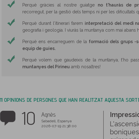
Perquè gràcies al nostre guiatge
no t'hauràs de p
recorregut, per la gestió dels temps ni per les dificultats 
Perquè durant l'itinerari farem
interpretació del medi n
geografia i geologia. I viuràs la muntanya com mai abans h
Perquè ens encarreguem de la
formació dels grups -s
equip de guies.
Perquè volem que gaudeixis de la muntanya, t'ho pas
muntanyes del Pirineu
amb nosaltres!
11 OPINIONS DE PERSONES QUE HAN REALITZAT AQUESTA SORT
10
Agnès
Impressi
Sabadell, Espanya
L'ascensi
2026-07-19 21:38:00
boniques 