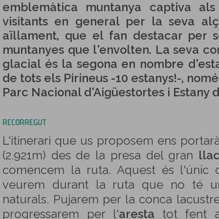
emblemàtica muntanya captiva als e
visitants en general per la seva alç
aïllament, que el fan destacar per 
muntanyes que l'envolten. La seva co
glacial és la segona en nombre d'est
de tots els Pirineus -10 estanys!-, nom
Parc Nacional d'Aigüestortes i Estany d
RECORREGUT
L'itinerari que us proposem ens portarà
(2.921m) des de la presa del gran
lla
comencem la ruta. Aquest és l'únic d
veurem durant la ruta que no té un
naturals. Pujarem per la conca lacustre
progressarem per l'
aresta
tot fent 