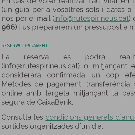
En cas de voler realitzar l´activitat en
(un guia per a vosaltres sols i dates a
nos per e-mail (
info@rutespirineus.cat
) 
966
) i us prepararem un pressupost a m
RESERVA I PAGAMENT
La reserva es podrà reali
(info@rutespirineus.cat) o mitjançant 
considerarà confirmada un cop efe
Mètodes de pagament: transferència
online amb targeta mitjançant la pas
segura de CaixaBank.
Consulta les
condicions generals d´anul·
sortides organitzades d´un dia.