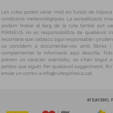
Les rutes poden variar molt en funció de l´època 
condicions meteorològiques. La senyalització (mar
podem trobar al llarg de la ruta també pot v
PIRINEUS no es responsabilitza de qualsevol m
recomana que cadascú sigui responsable i prudent 
us convidem a documentar-vos amb llibres i g
complementar la informació aquí descrita. Tot
prenen un caràcter orientatiu, no s´han tingut
petites que siguin. Per qualsevol suggeriment, 
enviar un correu a info@rutespirineus.cat.
AFILIACIONS, 