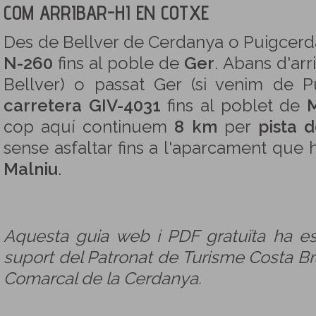
COM ARRIBAR-HI EN COTXE
Des de Bellver de Cerdanya o Puigcerdà
N-260
fins al poble de
Ger
. Abans d'arr
Bellver) o passat Ger (si venim de P
carretera GIV-4031
fins al poblet de
cop aquí continuem
8 km
per
pista 
sense asfaltar fins a l'aparcament que 
Malniu
.
Aquesta guia web i PDF gratuïta ha e
suport del Patronat de Turisme Costa Bra
Comarcal de la Cerdanya.