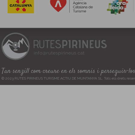
Tan senzill com creure en els somnis i perseguir-lo
© 2023 RUTES PIRINEUS TURISME ACTIU DE MUNTANYA SL. Tots els drets reser