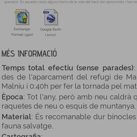
gravació. En aquests casos alguns trams de la ruta del track són aproximats i han es
Exchange
Google Earth
Format (.gpx)
(.kmz)
MÉS INFORMACIÓ
Temps total efectiu (sense parades)
:
des de l'aparcament del refugi de Maln
Malniu i 0:40h per fer la tornada pel mat
Època
: Tot l'any, però amb neu caldr
raquetes de neu o esquís de muntanya.
Material
: És recomanable dur binocles 
fauna salvatge.
Cartografia
: