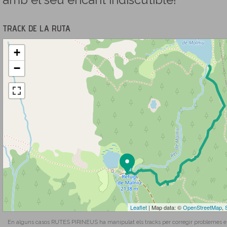
amb el seu encant indiscutible!
TRACK DE LA RUTA
+
−
Leaflet
| Map data: ©
OpenStreetMap
,
En alguns casos RUTES PIRINEUS ha manipulat els tracks per corregir problemes en l