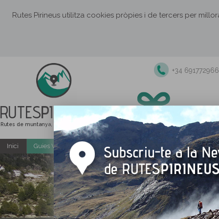
Rutes Pirineus utilitza cookies pròpies i de tercers per millo
+34 691772966
RUTES
PIRINEUS
Rutes de muntanya, senderisme i excursions
Inici
Guies Web i PDF gratuïtes
Excursions i activitats guiade