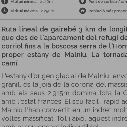
Altitud mínima
2.126m
Punt de sortida / arr
Altitud màxima
2.250m
Població més proper
Ruta lineal de gairebé 3 km de longi
que des de l'aparcament del refugi de
corriol fins a la boscosa serra de l'Hom
proper estany de Malniu. La tornad
camí.
L'estany d'origen glacial de Malniu, envo
granit, és la joia de la corona del mass
amb els seus 2.915m domina tota la C
amb l'estat francès. El seu fàcil i ràpid 
Malniu l'han convertit en un indret molt tr
voltes massificat. Tot i això, aquest in