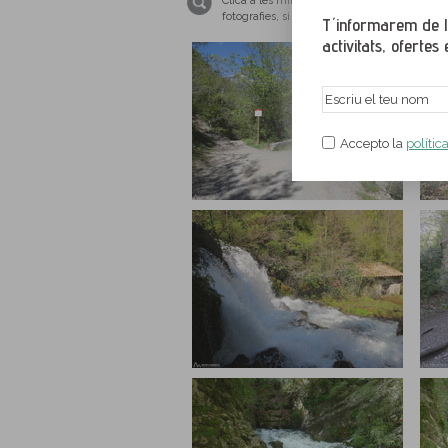
Clica a les miniatures per ampliar les imat
fotografies, si us plau, tingues el teu nave
T´informarem de le
activitats, ofertes e
Accepto la
polític