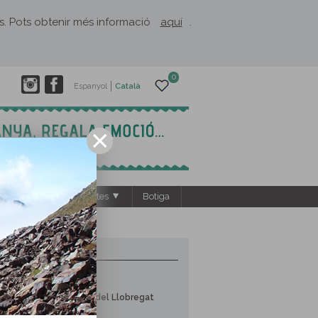
rès. Pots obtenir més informació
aquí
.
0
Espanyol
Català
s
El Rusc: projectes
Botiga
9 RUTES PROPERES
Alt Llobregat
Les Fonts del Llobregat