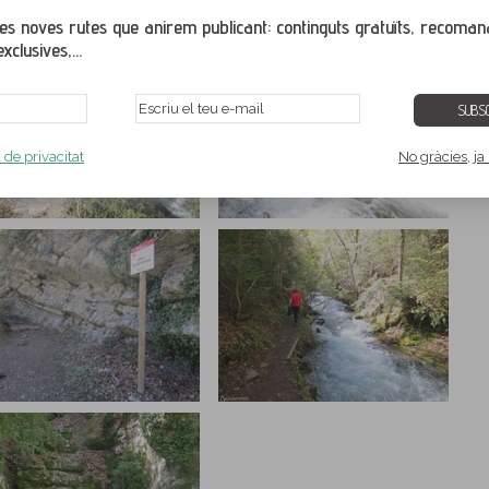
ges i veure-les a tamany pantalla completa. Per veure correctament la galeria de
gador web actualitzat amb una de les seves últimes versions.
s noves rutes que anirem publicant: continguts gratuïts, recoman
xclusives,...
SUBSC
a de privacitat
No gràcies, ja