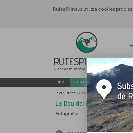
Rutes Pirineus utilitza cookies pròpies
RUTES
PIRINEUS
Rutes de muntanya, senderisme i excursions
Inici
Guies Web i PDF gratuïtes
Inici
Rutes
>
>
Fotografies La Dou del Bastareny
La Dou del Bastareny
Fotografies