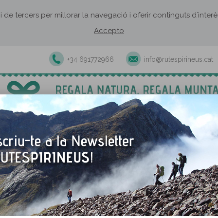
 i de tercers per millorar la navegació i oferir continguts d´inte
Accepto
+34 691772966
info@rutespirineus.cat
Excursions i activitats guiades
Rutes autoguiades
Establiment
TORNAR A LA RUTA