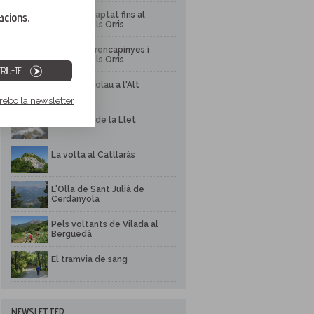
Itinerari adaptat fins al
acions,
mirador dels Orris
Ruta del Trencapinyes i
mirador dels Orris
RIU-TE
Via del Nicolau a l'Alt
Berguedà
 rebo la newsletter
El Bullidor de la Llet
La volta al Catllaràs
L'Olla de Sant Julià de
Cerdanyola
Pels voltants de Vilada al
Berguedà
El tramvia de sang
NEWSLETTER