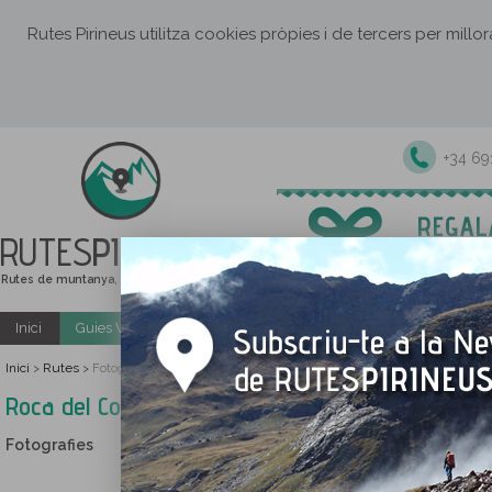
Rutes Pirineus utilitza cookies pròpies i de tercers per millo
+34 6
RUTES
PIRINEUS
Rutes de muntanya, senderisme i excursions
Inici
Guies Web i PDF gratuïtes
Excursions i activitats guiade
Inici
Rutes
>
>
Fotografies Roca del Corb i Roc de Cogul des de Peramola
Roca del Corb i Roc de Cogul des de Peramola
Fotografies