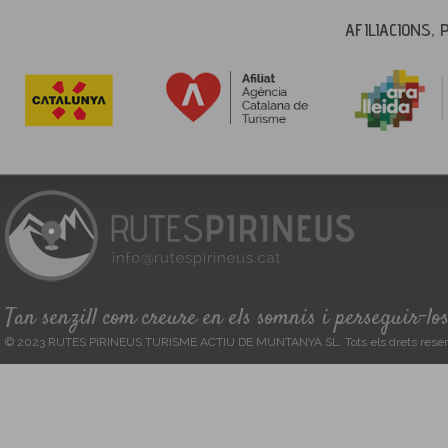
AFILIACIONS, 
Tan senzill com creure en els somnis i perseguir-lo
© 2023 RUTES PIRINEUS TURISME ACTIU DE MUNTANYA SL. Tots els drets reser