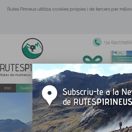
Rutes Pirineus utilitza cookies pròpies i de tercers per millo
+34 691772966
RUTES
PIRINEUS
Rutes de muntanya, senderisme i excursions
Inici
Guies Web i PDF gratuïtes
Excursions i activitats guiade