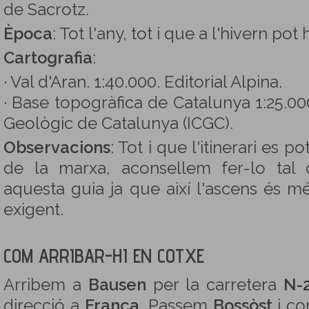
de Sacrotz.
Època
: Tot l'any, tot i que a l'hivern pot
Cartografia
:
· Val d'Aran. 1:40.000. Editorial Alpina.
· Base topogràfica de Catalunya 1:25.000.
Geològic de Catalunya (ICGC).
Observacions
: Tot i que l'itinerari es p
de la marxa, aconsellem fer-lo tal
aquesta guia ja que així l'ascens és m
exigent.
COM ARRIBAR-HI EN COTXE
Arribem a
Bausen
per la carretera
N-
direcció a
França
. Passem
Bossòst
i co