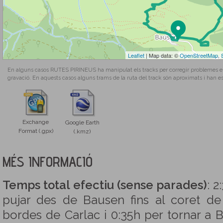
Leaflet
| Map data: ©
OpenStreetMap
,
En alguns casos RUTES PIRINEUS ha manipulat els tracks per corregir problemes en l
gravació. En aquests casos alguns trams de la ruta del track són aproximats i han es
Exchange
Google Earth
Format (.gpx)
(.kmz)
MÉS INFORMACIÓ
Temps total efectiu (sense parades)
: 2
pujar des de Bausen fins al coret de
bordes de Carlac i 0:35h per tornar a 