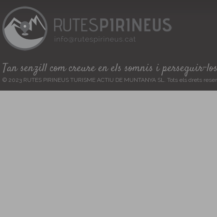
Tan senzill com creure en els somnis i perseguir-lo
© 2023 RUTES PIRINEUS TURISME ACTIU DE MUNTANYA SL. Tots els drets reser