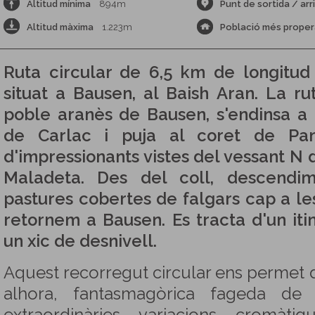
Altitud mínima
894m
Punt de sortida / arr
Altitud màxima
1.223m
Població més proper
Ruta circular de 6,5 km de longitud
situat a Bausen, al Baish Aran. La r
poble aranès de Bausen, s'endinsa a 
de Carlac i puja al coret de Pa
d'impressionants vistes del vessant N 
Maladeta. Des del coll, descend
pastures cobertes de falgars cap a le
retornem a Bausen. Es tracta d'un iti
un xic de desnivell.
Aquest recorregut circular ens permet de
alhora, fantasmagòrica fageda de 