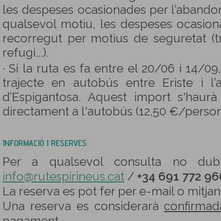
les despeses ocasionades per l’abando
qualsevol motiu, les despeses ocasion
recorregut per motius de seguretat (tr
refugi...).
· Si la ruta es fa entre el 20/06 i 14/0
trajecte en autobús entre Eriste i l
d’Espigantosa. Aquest import s'haurà
directament a l'autobús (12,50 €/person
INFORMACIÓ I RESERVES
Per a qualsevol consulta no dubti
info@rutespirineus.cat
/
+34 691 772 96
La reserva es pot fer per e-mail o mitja
Una reserva es considerarà
confirmad