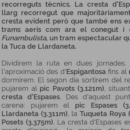
recorreguts tècnics. La cresta d'Es
llarg recorregut que majoritàriamen
cresta evident però que també ens ex
trams aeris com ara el conegut i 
Funambulista
, un tram espectacular qu
la Tuca de Llardaneta.
Dividirem la ruta en dues jornades.
l'aproximació des d'
Espigantosa
fins al
dormirem. El segon dia sortirem del re
pujarem al
pic Pavots (3.121m)
, situan
cresta d'Espases
. Des d'aquest punt
carena: pujarem el
pic Espases (3
Llardaneta (3.311m)
, la
Tuqueta Roya 
Posets (3.375m)
. La cresta d'Espases 