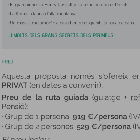
· El gran pirineista Henry Russell y su relación con el Posets.
· La flora i la fauna d'alta muntanya.
· Un massís metamòrfic a cavall entre el granit i la roca calcària.
...I MOLTS DELS GRANS SECRETS DELS PIRINEUS!
PREU
Aquesta proposta només s'ofereix 
PRIVAT
(en dates a convenir).
Preu de la ruta guiada
(guiatge +
re
Pensió
):
· Grup de
1 persona
:
919 €/persona
(IVA
· Grup de
2 persones
:
529 €/persona
(I
El preu inclou: