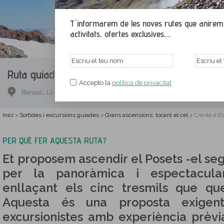
T´informarem de les noves rutes que anirem p
activitats, ofertes exclusives,...
Ruta guiada.
Cresta d'Espases (2 dies)
Accepto la
política de privacitat
Benasc, La Ribagorça, Osca
Inici
Sortides i excursions guiades
Grans ascensions: tocant el cel
Cresta d'Es
>
>
>
PER QUÈ FER AQUESTA RUTA?
Et proposem ascendir el Posets -el seg
per la panoràmica i espectacular
enllaçant els cinc tresmils que qu
Aquesta és una proposta exige
excursionistes amb experiència prèvi