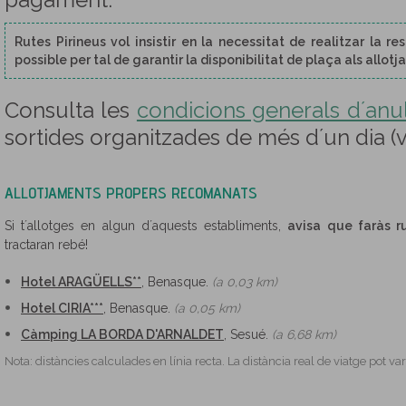
pagament.
Rutes Pirineus vol insistir en la necessitat de realitzar la 
possible per tal de garantir la disponibilitat de plaça als allot
Consulta les
condicions generals d´anul·
sortides organitzades de més d´un dia (
ALLOTJAMENTS PROPERS RECOMANATS
Si t´allotges en algun d´aquests establiments,
avisa que faràs r
tractaran rebé!
Hotel ARAGÜELLS**
, Benasque.
(a 0,03 km)
Hotel CIRIA***
, Benasque.
(a 0,05 km)
Càmping LA BORDA D'ARNALDET
, Sesué.
(a 6,68 km)
Nota: distàncies calculades en línia recta. La distància real de viatge pot 