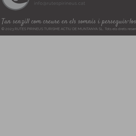
Tan senzill com creure en els somnis i perseguir-lo
© 2023 RUTES PIRINEUS TURISME ACTIU DE MUNTANYA SL. Tots els drets reser