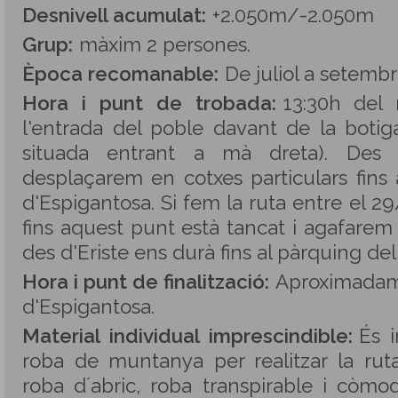
Desnivell acumulat:
+2.050m/-2.050m
Grup:
màxim 2 persones
.
Època recomanable:
De juliol a setembr
Hora i punt de trobada:
13:30h del
l'entrada del poble davant de la botig
situada entrant a mà dreta). Des
desplaçarem en cotxes particulars fins
d'Espigantosa. Si fem la ruta entre el 29
fins aquest punt està tancat i agafarem
des d'Eriste ens durà fins al pàrquing de
Hora i punt de finalització:
Aproximadame
d'Espigantosa.
Material individual imprescindible:
És i
roba de muntanya per realitzar la ruta
roba d´abric, roba transpirable i còmod