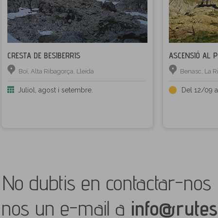
CRESTA DE BESIBERRIS
ASCENSIÓ AL P
Boí, Alta Ribagorça, Lleida
Benasc, La R
Juliol, agost i setembre.
Del 12/09 a
No dubtis en contactar-nos 
nos un e-mail a
info@rutes