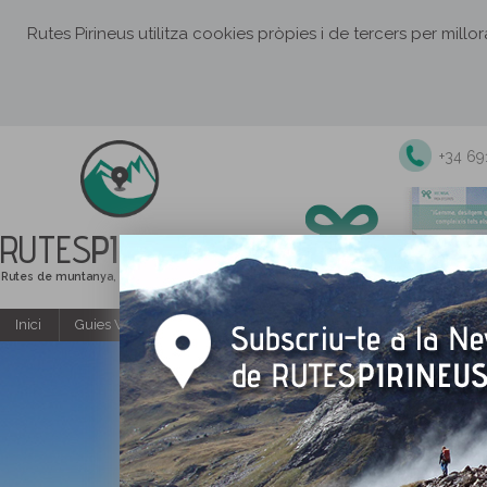
Rutes Pirineus utilitza cookies pròpies i de tercers per millo
+34 6
RUTES
PIRINEUS
Rutes de muntanya, senderisme i excursions
Inici
Guies Web i PDF gratuïtes
Excursions i activitats guiade