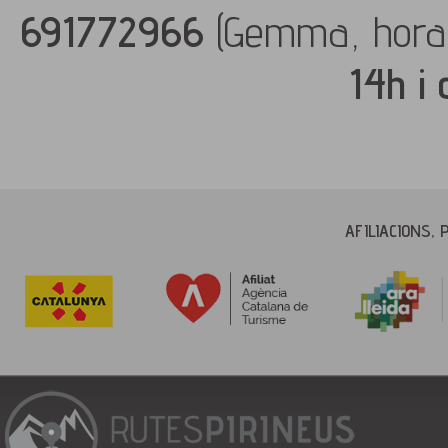
691772966
(Gemma, hora
14h i
AFILIACIONS, 