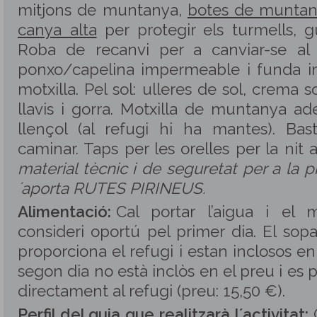
mitjons de muntanya,
botes de muntan
canya alta
per protegir els turmells, g
Roba de recanvi per a canviar-se al r
ponxo/capelina impermeable i funda i
motxilla. Pel sol: ulleres de sol, crema s
llavis i gorra. Motxilla de muntanya ad
llençol (al refugi hi ha mantes). Bas
caminar. Taps per les orelles per la nit a
material tècnic i de seguretat per a la p
´aporta RUTES PIRINEUS.
Alimentació:
Cal portar l’aigua i el
consideri oportú pel primer dia. El sopa
proporciona el refugi i estan inclosos en 
segon dia no està inclòs en el preu i es 
directament al refugi (preu: 15,50 €).
Perfil del guia que realitzarà l´activitat: