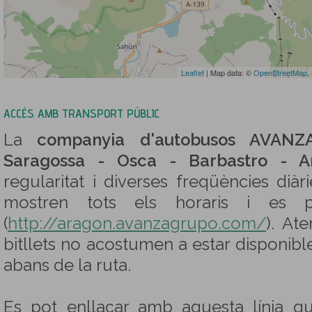
Leaflet
| Map data: ©
OpenStreetMap
,
ACCÉS AMB TRANSPORT PÚBLIC
La
companyia d'autobusos AVANZ
Saragossa - Osca - Barbastro - A
regularitat i diverses freqüències dià
mostren tots els horaris i es p
(
http://aragon.avanzagrupo.com/
). Ate
bitllets no acostumen a estar disponibl
abans de la ruta.
Es pot enllaçar amb aquesta línia qu