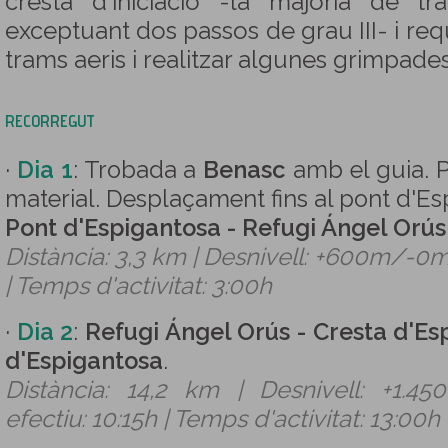
cresta d'iniciació -la majoria de 
exceptuant dos passos de grau III- i req
trams aeris i realitzar algunes grimpad
RECORREGUT
·
Dia 1
:
Trobada a
Benasc
amb el guia. P
material. Desplaçament fins al pont d'Es
Pont d'Espigantosa - Refugi Ángel Orús
Distància: 3,3 km | Desnivell: +600m/-0m
| Temps d'activitat: 3:00h
·
Dia 2
:
Refugi Ángel Orús - Cresta d'Es
d'Espigantosa
.
Distància: 14,2 km | Desnivell: +1.
efectiu: 10:15h | Temps d'activitat: 13:00h