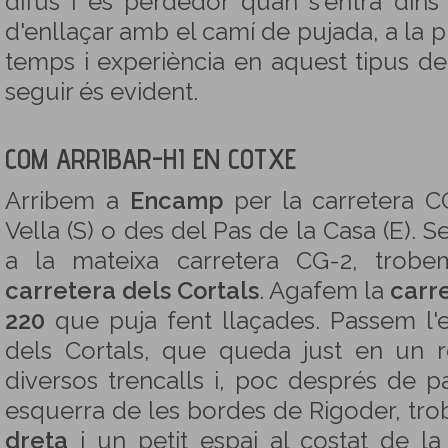
difús i és perdedor quan s'entra din
d'enllaçar amb el camí de pujada, a la 
temps i experiència en aquest tipus de 
seguir és evident.
COM ARRIBAR-HI EN COTXE
Arribem a
Encamp
per la carretera C
Vella (S) o des del Pas de la Casa (E). 
a la mateixa carretera CG-2, trob
carretera dels Cortals
. Agafem la
carre
220
que puja fent llaçades. Passem l'e
dels Cortals, que queda just en un r
diversos trencalls i, poc després de p
esquerra de les bordes de Rigoder, t
dreta
i un petit espai al costat de l