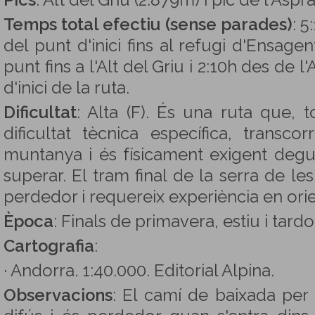
Pics
: Alt del Griu (2.879m) i pic de l'Aspr
Temps total efectiu (sense parades)
: 5
del punt d'inici fins al refugi d'Ensage
punt fins a l'Alt del Griu i 2:10h des de l'
d'inici de la ruta.
Dificultat
: Alta (F). És una ruta que, 
dificultat tècnica específica, transco
muntanya i és físicament exigent degut
superar. El tram final de la serra de l
perdedor i requereix experiència en orie
Època
: Finals de primavera, estiu i tardo
Cartografia
:
· Andorra. 1:40.000. Editorial Alpina.
Observacions
: El camí de baixada per