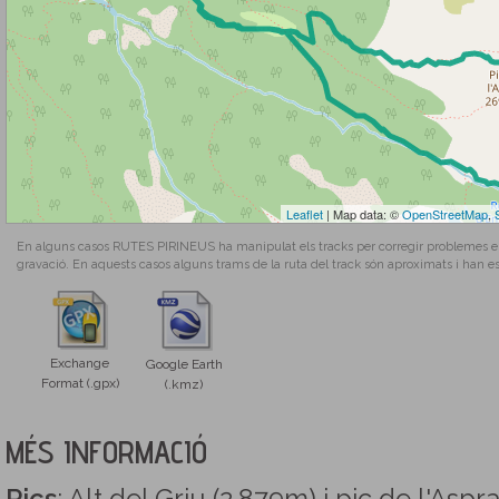
Leaflet
| Map data: ©
OpenStreetMap
,
En alguns casos RUTES PIRINEUS ha manipulat els tracks per corregir problemes en l
gravació. En aquests casos alguns trams de la ruta del track són aproximats i han es
Exchange
Google Earth
Format (.gpx)
(.kmz)
MÉS INFORMACIÓ