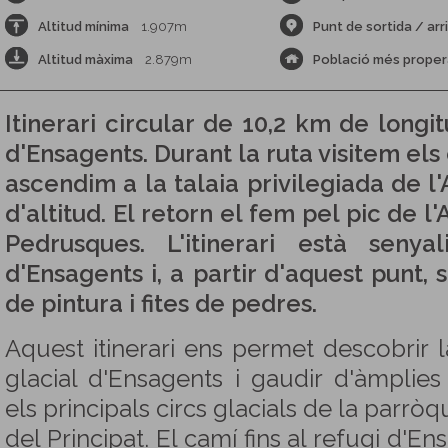
Altitud mínima
1.907m
Punt de sortida / arr
Altitud màxima
2.879m
Població més proper
Itinerari circular de 10,2 km de longi
d'Ensagents. Durant la ruta visitem els
ascendim a la talaia privilegiada de l'
d'altitud. El retorn el fem pel pic de l'
Pedrusques. L'itinerari està senyal
d'Ensagents i, a partir d'aquest punt
de pintura i fites de pedres.
Aquest itinerari ens permet descobrir l
glacial d'Ensagents i gaudir d'àmpli
els principals circs glacials de la parròq
del Principat. El camí fins al refugi d'E