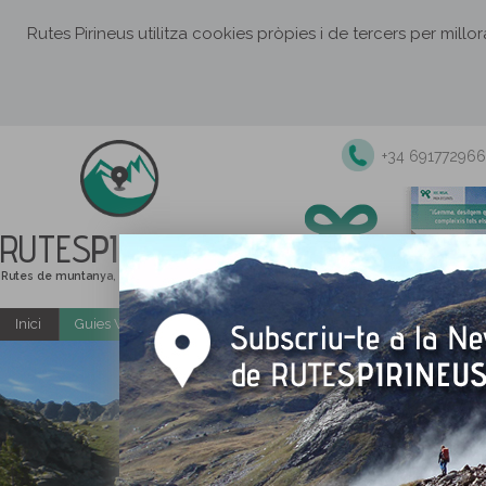
Rutes Pirineus utilitza cookies pròpies i de tercers per millo
+34 691772966
RUTES
PIRINEUS
Rutes de muntanya, senderisme i excursions
Inici
Guies Web i PDF gratuïtes
Excursions i activitats guiade