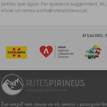
petites que siguin. Per qualsevol suggeriment, 
enviar un correu a info@rutespirineus.cat.
AFILIACIONS, 
Tan senzill com creure en els somnis i perseguir-lo