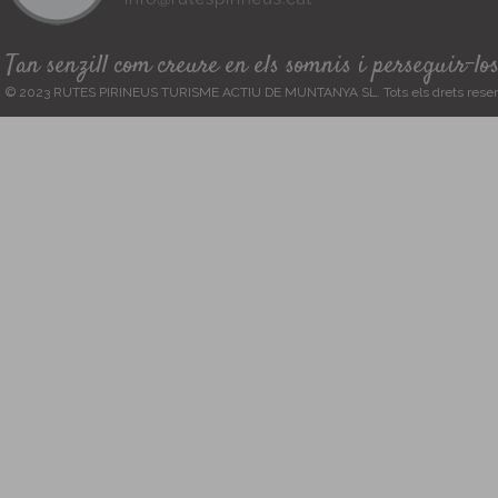
Tan senzill com creure en els somnis i perseguir-lo
© 2023 RUTES PIRINEUS TURISME ACTIU DE MUNTANYA SL. Tots els drets reser