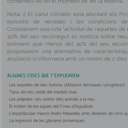
comenteu-ho en el moment de fer la reserva.
Nota: 2 El canvi climàtic està afectant els Piri
episodis de nevades i les condicions d
Considerem una ruta “activitat de raquetes de 
40% del seu recorregut es realitza sobre neu. 
estimem que menys del 40% del seu recorr
proposarem una alternativa de característiqu
anul·lació (s'informaria amb un mínim de 2 dies 
ALGUNES COSES QUE T´EXPLICAREM...
· Les raquetes de neu: història, utilització, tècniques i progressió.
· Tipus de neu i estat del mantell nival.
· Les petjades i els rastres dels animals a la neu.
· El misteri de les aigües del Forau d'Aigualluts.
· L'espectacular massís Aneto-Maladeta, amb desenes de cims q
· La regressió de les glaceres pirinenques.