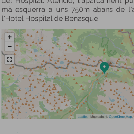
del Hospital. Atenció, l'aparcament pú
mà esquerra a uns 750m abans de l'
l'Hotel Hospital de Benasque.
+
−
Leaflet
| Map data: ©
OpenStreetMap
,