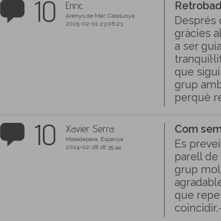
10
Enric
Retroba
Arenys de Mar, Catalunya
Després d
2025-02-01 23:06:23
gràcies a
a ser gui
tranquil·
que sigui
grup amb 
perquè re
10
Xavier Serra
Com semp
Matadepera, Espanya
Es prevei
2024-02-28 18:35:44
parell de
grup molt
agradable
que repet
coincidir