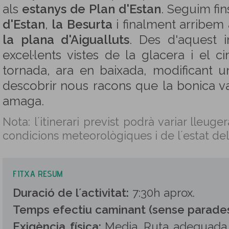
als
estanys de Plan d'Estan
. Seguim fin
d'Estan
,
la Besurta
i finalment arribem
la plana d'Aigualluts
. Des d'aquest 
excel·lents vistes de la glacera i el 
tornada, ara en baixada, modificant un
descobrir nous racons que la bonica va
amaga.
Nota: l´itinerari previst podrà variar lleug
condicions meteorològiques i de l´estat del
FITXA RESUM
Duració de l´activitat:
7:30h aprox.
Temps efectiu caminant (sense parades
Exigència física:
Media. Ruta adequada