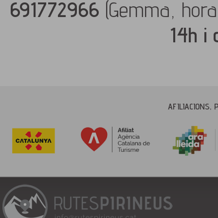
691772966
(Gemma, hora
14h i
AFILIACIONS, 