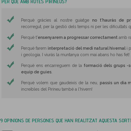
PER QUÈ AMB RUTES PIRINEUS?
Perquè gràcies al nostre guiatge
no t'hauràs de p
recorregut, per la gestió dels temps ni per les dificultats 
Perquè t'
ensenyarem a progressar correctament
amb ra
Perquè farem
interpretació del medi natural hivernal
i p
i geologia. I viuràs la muntanya com mai abans ho has fet!
Perquè ens encarreguem de la
formació dels grups -s
equip de guies
.
Perquè volem que gaudeixis de la neu,
passis un dia 
increïbles del Pirineu també a l'hivern!
9 OPINIONS DE PERSONES QUE HAN REALITZAT AQUESTA SORT