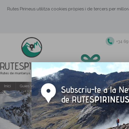
Rutes Pirineus utilitza cookies pròpies i de tercers per millo
+34 6
RUTES
PIRINEUS
Rutes de muntanya, senderisme i excursions
Inici
Guies Web i PDF gratuïtes
Excursions i activitats guiade