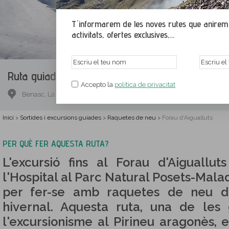
T´informarem de les noves rutes que anirem p
activitats, ofertes exclusives,...
Ruta guiada.
Forau d'Aigualluts
Accepto la
política de privacitat
Benasc, La Ribagorça, Osca
Inici
Sortides i excursions guiades
Raquetes de neu
Forau d'Aigualluts
>
>
>
PER QUÈ FER AQUESTA RUTA?
L'excursió fins al Forau d'Aiguall
l'Hospital al Parc Natural Posets-Mala
per fer-se amb raquetes de neu d
hivernal. Aquesta ruta, una de les
l'excursionisme al Pirineu aragonès, 