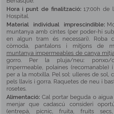
Benasque.
Hora i punt de finalització:
17:00h de l
Hospital.
Material individual imprescindible:
Mo
muntanya amb cintes (per poder-hi subj
en algun tram és necessari). Roba d´
còmoda, pantalons i mitjons de 
muntanya impermeables de canya mitja
gorro. Per la pluja/neu: ponxo/
impermeable, polaines (recomanable) 
per a la motxilla. Pel sol: ulleres de sol,
pels llavis i gorra. Raquetes de neu i b
rosetes.
Alimentació:
Cal portar beguda o aigua (
menjar que cadascú consideri oport
(entrepà, pí­cnic, fruita, fruits secs