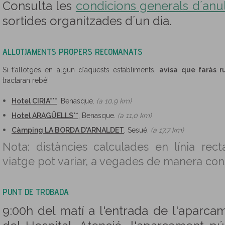
Consulta les
condicions generals d´anul·
sortides organitzades d´un dia.
ALLOTJAMENTS PROPERS RECOMANATS
Si t´allotges en algun d´aquests establiments,
avisa que faràs r
tractaran rebé!
Hotel CIRIA***
, Benasque.
(a 10,9 km)
Hotel ARAGÜELLS**
, Benasque.
(a 11,0 km)
Càmping LA BORDA D'ARNALDET
, Sesué.
(a 17,7 km)
Nota: distàncies calculades en línia rect
viatge pot variar, a vegades de manera con
PUNT DE TROBADA
9:00h del matí a l'entrada de l'aparca