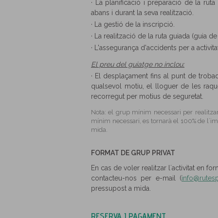
· La planificació i preparació de la ru
abans i durant la seva realització.
· La gestió de la inscripció.
· La realització de la ruta guiada (guia de
· L'assegurança d'accidents per a activita
El preu del guiatge no inclou:
· El desplaçament fins al punt de trob
qualsevol motiu, el lloguer de les raq
recorregut per motius de seguretat.
Nota: el grup mínim necessari per realitzar
mínim necessari, es tornarà el 100% de l´imp
mida.
FORMAT DE GRUP PRIVAT
En cas de voler realitzar l´activitat en fo
contacteu-nos per e-mail (
info@rutesp
pressupost a mida.
RESERVA I PAGAMENT