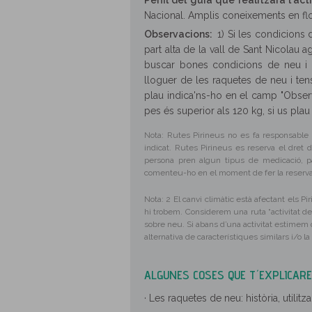
Perfil del guia que realitzarà l´acti
Nacional. Amplis coneixements en flor
Observacions:
1) Si les condicions 
part alta de la vall de Sant Nicolau 
buscar bones condicions de neu i r
lloguer de les raquetes de neu i te
plau indica'ns-ho en el camp "Observa
pes és superior als 120 kg, si us pla
Nota: Rutes Pirineus no es fa responsable d
indicat. Rutes Pirineus es reserva el dret d
persona pren algun tipus de medicació, pa
comenteu-ho en el moment de fer la reserva
Nota: 2 El canvi climàtic està afectant els P
hi trobem. Considerem una ruta “activitat d
sobre neu. Si abans d’una activitat estime
alternativa de característiques similars i/o l
ALGUNES COSES QUE T´EXPLICAREM
· Les raquetes de neu: història, utilitz