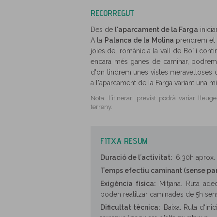
RECORREGUT
Des de l'
aparcament de la Farga
inicia
A la
Palanca de la Molina
prendrem el c
joies del romànic a la vall de Boí i conti
encara més ganes de caminar, podrem 
d'on tindrem unes vistes meravelloses de
a l'aparcament de la Farga variant una mic
Nota: l´itinerari previst podrà variar lle
terreny.
FITXA RESUM
Duració de l´activitat:
6:30h aprox.
Temps efectiu caminant (sense pa
Exigència física:
Mitjana. Ruta ad
poden realitzar caminades de 5h se
Dificultat tècnica:
Baixa. Ruta d'ini