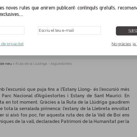
s noves rutes que anirem publicant: continguts gratuïts, recoman
xclusives,...
SUBSC
driga - Aigüestortes
a de privacitat
No gràcies, ja
 de neu
Ruta de la Llúdriga - Aigüestortes
>
 l'excursió que puja fins a l'Estany Llong- és l'excursió més
l Parc Nacional d'Aigüestortes i Estany de Sant Maurici. En
sta en tot moment. Gràcies a la Ruta de la Llúdriga gaudirem
tota la serralada pirinenca: l'estany de la Llebreta envoltat
 si això fos poc, fer aquesta ruta des de la Vall de Boí ens
iques de la vall, declarades Patrimoni de la Humanitat per la