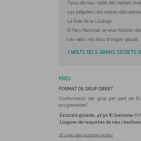
· Tipus de neu i estat del mantell nival
· Les petjades i els rastres dels anima
· La Ruta de la Llúdriga.
· El Parc Nacional, la seva història i el
· Les valls i els llacs d'origen glacial.
...I MOLTS DELS GRANS SECRETS D
PREU
FORMAT DE GRUP OBERT
Conformació del grup per part de RU
programades".
·
Excursió guiada: 47,50 €/persona
(IVA
·
Lloguer de raquetes de neu i baston
El preu del guiatge inclou: