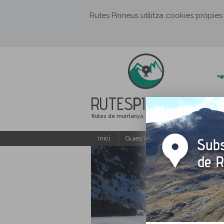
Rutes Pirineus utilitza cookies pròpies
RUTES
PIRINEUS
Rutes de muntanya, senderisme i excursions
Inici
Guies Web i PDF gratuïtes