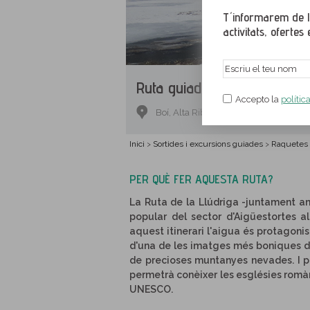
T´informarem de le
activitats, ofertes e
Ruta guiada.
Ruta de la Llú
Accepto la
polític
Boí, Alta Ribagorça, Lleida
Inici
Sortides i excursions guiades
Raquetes
>
>
PER QUÈ FER AQUESTA RUTA?
La Ruta de la Llúdriga -juntament amb
popular del sector d'Aigüestortes a
aquest itinerari l'aigua és protagoni
d'una de les imatges més boniques de 
de precioses muntanyes nevades. I per
permetrà conèixer les esglésies romàn
UNESCO.