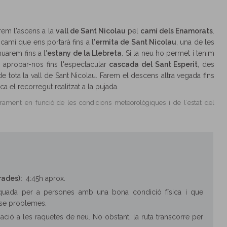
rem l'ascens a la
vall de Sant Nicolau
pel
camí dels Enamorats
.
amí que ens portarà fins a l'
ermita de Sant Nicolau
, una de les
nuarem fins a l'
estany de la Llebreta
. Si la neu ho permet i tenim
apropar-nos fins l'espectacular
cascada del Sant Esperit
, des
 tota la vall de Sant Nicolau. Farem el descens altra vegada fins
a el recorregut realitzat a la pujada.
ugerament en funció de les condicions meteorològiques i de l´estat del
rades):
4:45h aprox.
equada per a persones amb una bona condició física i que
nse problemes.
ciació a les raquetes de neu. No obstant, la ruta transcorre per