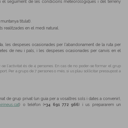
ta i el seguiment de les condicions meteorològiques i del terreny
 muntanya titulat).
ts realitzades en el medi natural.
ada, les despeses ocasionades per l'abandonament de la ruta per
uetes de neu i pals, i les despeses ocasionades per canvis en el
-se l´activitat és de 4 persones. En cas de no poder-se formar el grup
ort. Per a grups de 7 persones o més, si us plau sol·licitar pressupost a
rmat de grup privat (un guia per a vosaltres sols i dates a convenir),
irineus.cat
) o telèfon (
+34 691 772 966
) i us prepararem un