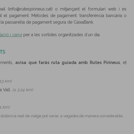
il (info@rutespirineus.cat) o mitjançant el formulari web i es
t el pagament. Mètodes de pagament: transferència bancària o
la passarel·la de pagament segura de CaixaBank.
ació i canvi
per a les sortides organitzades d´un dia.
TS
liments,
avisa que faràs ruta guiada amb Rutes Pirineus
, et
,13 km)
 la Vall.
(a 2,24 km)
21 km)
a distància real de viatge pot variar, a vegades de manera considerable.