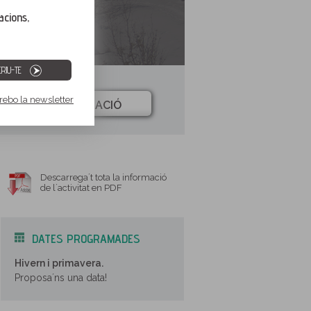
acions,
RIU-TE
 rebo la newsletter
INFORMACIÓ
Descarrega´t tota la informació
de l´activitat en PDF
DATES PROGRAMADES
Hivern i primavera.
Proposa´ns una data!