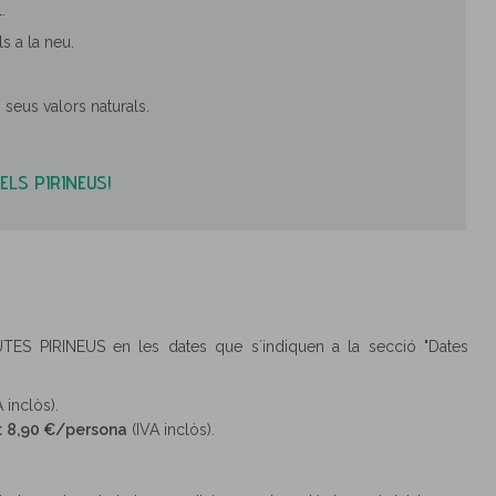
.
ls a la neu.
s seus valors naturals.
ELS PIRINEUS!
TES PIRINEUS en les dates que s´indiquen a la secció "Dates
 inclòs).
s: 8,90 €/persona
(IVA inclòs).