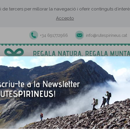
 i de tercers per millorar la navegació i oferir continguts d´inte
Accepto
+34 691772966
info@rutespirineus.cat
Excursions i activitats guiades
Rutes autoguiades
Establiment