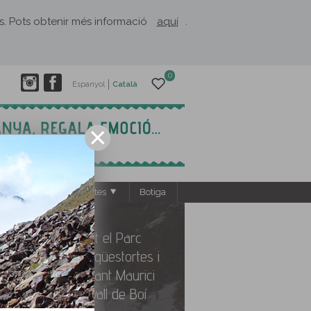
rès. Pots obtenir més informació
aquí
.
0
Espanyol
Català
s
El Rusc: projectes
Botiga
Descobrint el Parc
Nacional d'Aigüestortes i
Estany de Sant Maurici
des de la vall de Boí