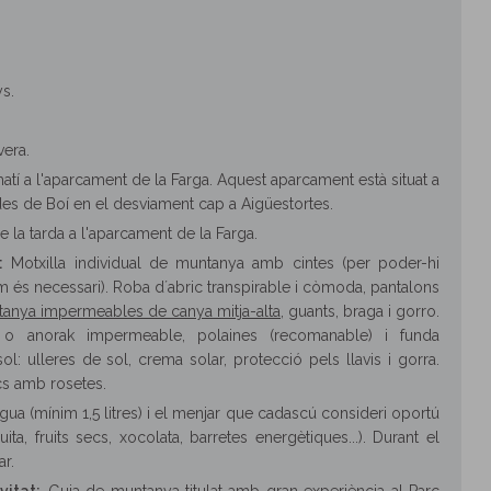
ys.
vera.
atí a l'aparcament de la Farga. Aquest aparcament està situat a
des de Boí en el desviament cap a Aigüestortes.
e la tarda a l'aparcament de la Farga.
:
Motxilla individual de muntanya amb cintes (per poder-hi
am és necessari). Roba d´abric transpirable i còmoda, pantalons
anya impermeables de canya mitja-alta
, guants, braga i gorro.
a o anorak impermeable, polaines (recomanable) i funda
l: ulleres de sol, crema solar, protecció pels llavis i gorra.
cs amb rosetes.
gua (mínim 1,5 litres) i el menjar que cadascú consideri oportú
uita, fruits secs, xocolata, barretes energètiques...). Durant el
ar.