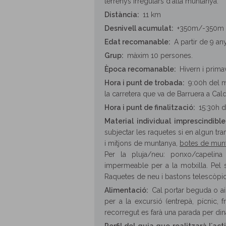
terrenys irregulars d'alta muntanya.
Distància:
11 km
Desnivell acumulat:
+350m/-350m
Edat recomanable:
A partir de 9 an
Grup:
màxim 10 persones
.
Època recomanable:
Hivern i prima
Hora i punt de trobada:
9:00h del m
la carretera que va de Barruera a Cal
Hora i punt de finalització:
15:30h d
Material individual imprescindible
subjectar les raquetes si en algun tr
i mitjons de muntanya,
botes de munt
Per la pluja/neu: ponxo/capelin
impermeable per a la motxilla. Pel so
Raquetes de neu i bastons telescòpi
Alimentació:
Cal portar beguda o ai
per a la excursió (entrepà, pí­cnic, fr
recorregut es farà una parada per din