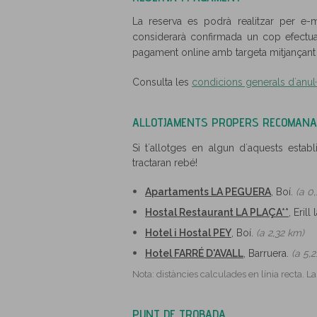
La reserva es podrà realitzar per e-ma
considerarà confirmada un cop efectua
pagament online amb targeta mitjançant 
Consulta les
condicions generals d´anul·l
ALLOTJAMENTS PROPERS RECOMANA
Si t´allotges en algun d´aquests estab
tractaran rebé!
Apartaments LA PEGUERA
, Boí.
(a 0
Hostal Restaurant LA PLAÇA**
, Erill
Hotel i Hostal PEY
, Boí.
(a 2,32 km)
Hotel FARRÉ D'AVALL
, Barruera.
(a 5,
Nota: distàncies calculades en línia recta. L
PUNT DE TROBADA