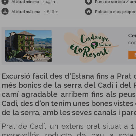
Altitud mínima
1.492m
Punt de sortida / arr
Altitud màxima
1.826m
Població més proper
Excursió fàcil des d'Estana fins a Prat 
més bonics de la serra del Cadí i del 
camí agradable arribem fins als peus
Cadí, des d'on tenim unes bones vistes
de la serra, amb les seves canals i par
Prat de Cadí, un extens prat situat a 1
meravellós reducte de pau a sota 