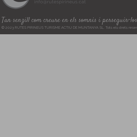
Tan senzill com creure en els somnis i perseguir-lo
© 2023 RUTES PIRINEUS TURISME ACTIU DE MUNTANYA SL. Tots els drets reser