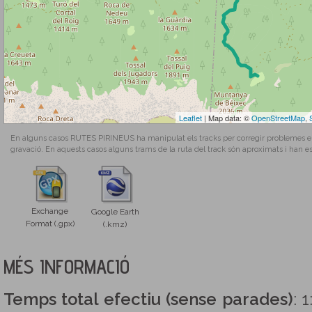
Leaflet
| Map data: ©
OpenStreetMap
,
En alguns casos RUTES PIRINEUS ha manipulat els tracks per corregir problemes en l
gravació. En aquests casos alguns trams de la ruta del track són aproximats i han es
Exchange
Google Earth
Format (.gpx)
(.kmz)
MÉS INFORMACIÓ
Temps total efectiu (sense parades)
: 