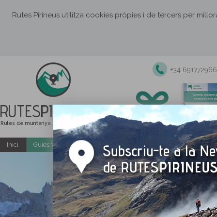
Rutes Pirineus utilitza cookies pròpies i de tercers per millo
+34 691772966
RUTES
PIRINEUS
Rutes de muntanya, senderisme i excursions
Inici
Guies Web i PDF gratuïtes
Excursions i activitats guiade