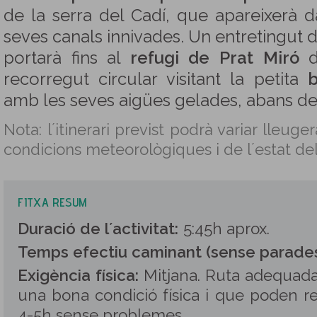
de la serra del Cadí, que apareixerà 
seves canals innivades. Un entretingut 
portarà fins al
refugi de Prat Miró
d
recorregut circular visitant la petita
amb les seves aigües gelades, abans de t
Nota: l´itinerari previst podrà variar lleug
condicions meteorològiques i de l´estat del
FITXA RESUM
Duració de l´activitat:
5:45h aprox.
Temps efectiu caminant (sense parades
Exigència física:
Mitjana. Ruta adequad
una bona condició física i que poden r
4-5h sense problemes.