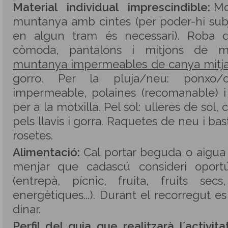
Material individual imprescindible:
Mo
muntanya amb cintes (per poder-hi subj
en algun tram és necessari). Roba d´
còmoda, pantalons i mitjons de 
muntanya impermeables de canya mitja
gorro. Per la pluja/neu: ponxo/
impermeable, polaines (recomanable) 
per a la motxilla. Pel sol: ulleres de sol,
pels llavis i gorra. Raquetes de neu i b
rosetes.
Alimentació:
Cal portar beguda o aigua (
menjar que cadascú consideri oport
(entrepà, pí­cnic, fruita, fruits secs
energètiques...). Durant el recorregut e
dinar.
Perfil del guia que realitzarà l´activitat