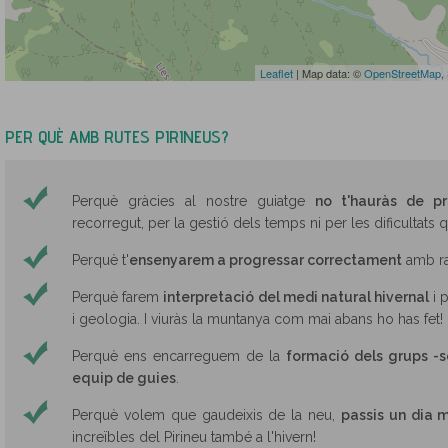
Leaflet
| Map data: ©
OpenStreetMap
,
PER QUÈ AMB RUTES PIRINEUS?
Perquè gràcies al nostre guiatge
no t'hauràs de p
recorregut, per la gestió dels temps ni per les dificultats 
Perquè t'
ensenyarem a progressar correctament
amb ra
Perquè farem
interpretació del medi natural hivernal
i p
i geologia. I viuràs la muntanya com mai abans ho has fet!
Perquè ens encarreguem de la
formació dels grups -s
equip de guies
.
Perquè volem que gaudeixis de la neu,
passis un dia 
increïbles del Pirineu també a l'hivern!