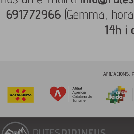
691772966
(Gemma, hora
14h i
AFILIACIONS, 