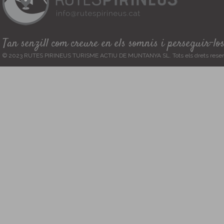
Tan senzill com creure en els somnis i perseguir-lo
© 2023 RUTES PIRINEUS TURISME ACTIU DE MUNTANYA SL. Tots els drets reser