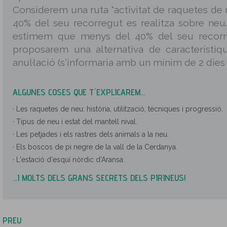
Considerem una ruta “activitat de raquetes de 
40% del seu recorregut es realitza sobre neu. 
estimem que menys del 40% del seu recorr
proposarem una alternativa de característiqu
anul·lació (s'informaria amb un mínim de 2 dies 
ALGUNES COSES QUE T´EXPLICAREM...
· Les raquetes de neu: història, utilització, tècniques i progressió.
· Tipus de neu i estat del mantell nival.
· Les petjades i els rastres dels animals a la neu.
· Els boscos de pi negre de la vall de la Cerdanya.
· L'estació d'esquí nòrdic d'Aransa.
...I MOLTS DELS GRANS SECRETS DELS PIRINEUS!
PREU