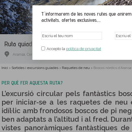
T´informarem de les noves rutes que anirem p
activitats, ofertes exclusives,...
Ruta guiada.
Boscos nòrdics d’Aransa
Accepto la
política de privacitat
Aransa, Cerdanya, Lleida
Inici
Sortides i excursions guiades
Raquetes de neu
Boscos nòrdics d’Aransa
>
>
>
PER QUÈ FER AQUESTA RUTA?
L’excursió circular pels fantàstics bo
per iniciar-se a les raquetes de neu
idíl·lic amb frondosos boscos de pi negr
ben adaptats a l’altitud i al fred. Dura
vistes panoràmiques fantàstiques de