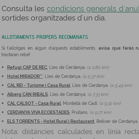
Consulta les
condicions generals d´anul·
sortides organitzades d´un dia.
ALLOTJAMENTS PROPERS RECOMANATS
Si t´allotges en algun d´aquests establiments,
avisa que faràs r
tractaran rebé!
Refugi CAP DE REC
, Lles de Cerdanya.
(a 2,80 km)
Hotel MIRADOR**
, Lles de Cerdanya.
(a 5,37 km)
CAL REI - Turisme i Casa Rural
, Lles de Cerdanya.
(a 5,49 km)
Alberg CAN RIBALS
, Lles de Cerdanya.
(a 7,33 km)
CAL CALSOT - Casa Rural
, Montellà de Cadí.
(a 9,32 km)
CERDANYA VIVA ECOESTADES
, Prullans.
(a 9,77 km)
ELS TORRENTS - Hotel Rural i Restaurant
, Bellver de Cerdanya
Nota: distàncies calculades en línia rect