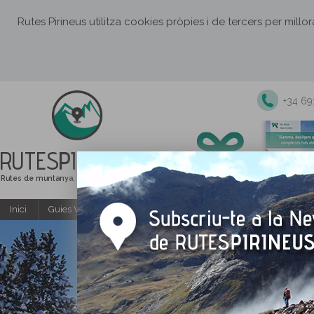
Rutes Pirineus utilitza cookies pròpies i de tercers per millo
+34 6
RUTES
PIRINEUS
Rutes de muntanya, senderisme i excursions
Inici
Guies Web i PDF gratuïtes
Excursions i activitats guiade