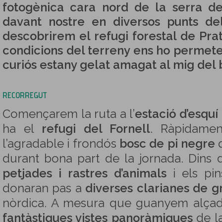
fotogènica cara nord de la serra del
davant nostre en diversos punts de
descobrirem el refugi forestal de Prat M
condicions del terreny ens ho permeten
curiós estany gelat amagat al mig del 
RECORREGUT
Començarem la ruta a l’
estació d’esquí
ha el
refugi del Fornell
. Ràpidame
l’agradable i frondós
bosc de pi negre
q
durant bona part de la jornada. Dins
petjades i rastres d’animals
i els pin
donaran pas a
diverses clarianes de g
nòrdica. A mesura que guanyem alça
fantàstiques vistes panoràmiques
de la