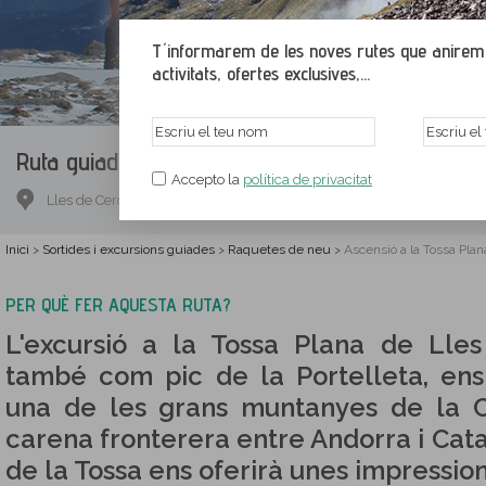
T´informarem de les noves rutes que anirem p
activitats, ofertes exclusives,...
Ruta guiada.
Ascensió a la Tossa Plana de Lles
Accepto la
política de privacitat
Lles de Cerdanya, Cerdanya, Lleida
Inici
Sortides i excursions guiades
Raquetes de neu
Ascensió a la Tossa Plan
>
>
>
PER QUÈ FER AQUESTA RUTA?
L'excursió a la Tossa Plana de Lle
també com pic de la Portelleta, en
una de les grans muntanyes de la C
carena fronterera entre Andorra i Cata
de la Tossa ens oferirà unes impression