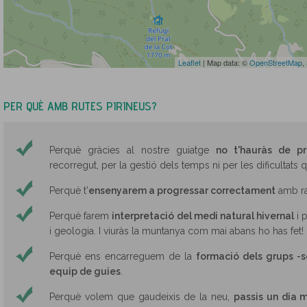
Leaflet
| Map data: ©
OpenStreetMap
,
PER QUÈ AMB RUTES PIRINEUS?
Perquè gràcies al nostre guiatge
no t'hauràs de p
recorregut, per la gestió dels temps ni per les dificultats 
Perquè t'
ensenyarem a progressar correctament
amb ra
Perquè farem
interpretació del medi natural hivernal
i p
i geologia. I viuràs la muntanya com mai abans ho has fet!
Perquè ens encarreguem de la
formació dels grups -s
equip de guies
.
Perquè volem que gaudeixis de la neu,
passis un dia 