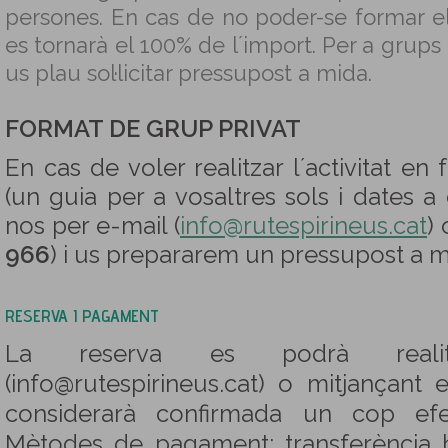
persones. En cas de no poder-se formar e
es tornarà el 100% de l´import. Per a grups
us plau sol·licitar pressupost a mida.
FORMAT DE GRUP PRIVAT
En cas de voler realitzar l´activitat en
(un guia per a vosaltres sols i dates a
nos per e-mail (
info@rutespirineus.cat
) 
966
) i us prepararem un pressupost a m
RESERVA I PAGAMENT
La reserva es podrà reali
(info@rutespirineus.cat) o mitjançant 
considerarà confirmada un cop efe
Mètodes de pagament: transferència