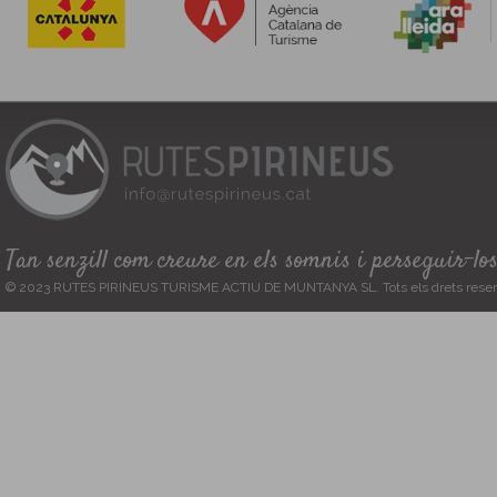
Tan senzill com creure en els somnis i perseguir-lo
© 2023 RUTES PIRINEUS TURISME ACTIU DE MUNTANYA SL. Tots els drets reser