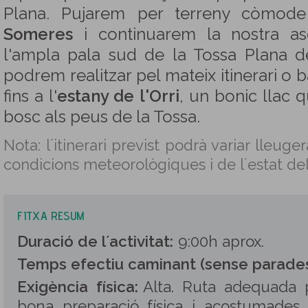
Plana. Pujarem per terreny còmode
Someres
i continuarem la nostra as
l'ampla pala sud de la Tossa Plana d
podrem realitzar pel mateix itinerari o b
fins a l'
estany de l'Orri
, un bonic llac
bosc als peus de la Tossa.
Nota: l´itinerari previst podrà variar lleug
condicions meteorològiques i de l´estat del
FITXA RESUM
Duració de l´activitat:
9:00h aprox.
Temps efectiu caminant (sense parades
Exigència física:
Alta. Ruta adequada
bona preparació física i acostumades