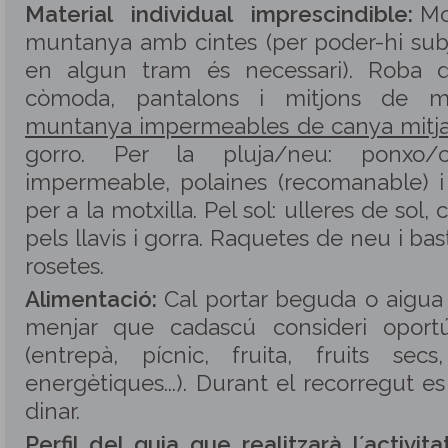
Material individual imprescindible:
Mo
muntanya amb cintes (per poder-hi subj
en algun tram és necessari). Roba d´
còmoda, pantalons i mitjons de 
muntanya impermeables de canya mitja
gorro. Per la pluja/neu: ponxo/
impermeable, polaines (recomanable) 
per a la motxilla. Pel sol: ulleres de sol,
pels llavis i gorra. Raquetes de neu i b
rosetes.
Alimentació:
Cal portar beguda o aigua (
menjar que cadascú consideri oport
(entrepà, pí­cnic, fruita, fruits secs
energètiques...). Durant el recorregut e
dinar.
Perfil del guia que realitzarà l´activitat