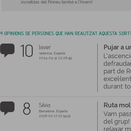
increïbles del Pirineu també a l'hivern!
4 OPINIONS DE PERSONES QUE HAN REALITZAT AQUESTA SORT
10
Javier
Pujar a 
Valencia, España
L'ascenc
2024-03-31 22:26:49
defraudar
part de R
excel·len
durant tot
8
Silvia
Ruta mol
Barcelona, España
Vam passa
2016-02-17 22:54:51
del grup!
relaxar 