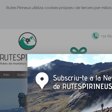
Rutes Pirineus utilitza cookies pròpies i de tercers per millo
+34 6
RUTES
PIRINEUS
Rutes de muntanya, senderisme i excursions
Inici
Guies Web i PDF gratuïtes
Excursions i activitats guiade