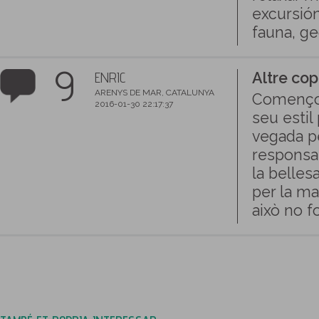
excursión
fauna, ge
9
ENRIC
Altre cop
ARENYS DE MAR, CATALUNYA
Començo 
2016-01-30 22:17:37
seu estil
vegada pe
responsab
la belles
per la m
això no f