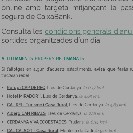
online amb targeta mitjançant la pas
segura de CaixaBank.
Consulta les
condicions generals d´anul·
sortides organitzades d´un dia.
ALLOTJAMENTS PROPERS RECOMANATS
Si t´allotges en algun d´aquests establiments,
avisa que faràs r
tractaran rebé!
Refugi CAP DE REC
, Lles de Cerdanya.
(a 0,17 km)
Hotel MIRADOR**
, Lles de Cerdanya.
(a 4,65 km)
CAL REI - Turisme i Casa Rural
, Lles de Cerdanya.
(a 4,83 km)
Alberg CAN RIBALS
, Lles de Cerdanya.
(a 7,28 km)
CERDANYA VIVA ECOESTADES
, Prullans.
(a 8,34 km)
CAL CALSOT - Casa Rural
, Montellà de Cadí.
(a 9,01 km)