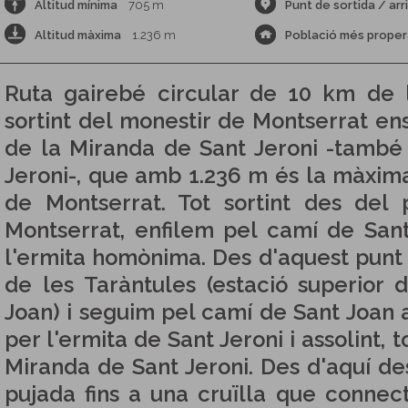
Altitud mínima
705 m
Punt de sortida / arr
Altitud màxima
1.236 m
Població més proper
Ruta gairebé circular de 10 km de 
sortint del monestir de Montserrat ens
de la Miranda de Sant Jeroni -també
Jeroni-, que amb 1.236 m és la màxim
de Montserrat. Tot sortint des del
Montserrat, enfilem pel camí de San
l'ermita homònima. Des d'aquest punt 
de les Taràntules (estació superior 
Joan) i seguim pel camí de Sant Joan a
per l'ermita de Sant Jeroni i assolint, t
Miranda de Sant Jeroni. Des d'aquí de
pujada fins a una cruïlla que connec