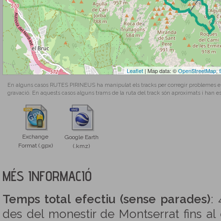
Leaflet
| Map data: ©
OpenStreetMap
,
En alguns casos RUTES PIRINEUS ha manipulat els tracks per corregir problemes en l
gravació. En aquests casos alguns trams de la ruta del track són aproximats i han es
Exchange
Google Earth
Format (.gpx)
(.kmz)
MÉS INFORMACIÓ
Temps total efectiu (sense parades)
:
des del monestir de Montserrat fins al