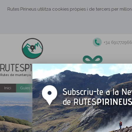
Rutes Pirineus utilitza cookies pròpies i de tercers per millo
+34 691772966
RUTES
PIRINEUS
Rutes de muntanya, senderisme i excursions
Inici
Guies Web i PDF gratuïtes
Excursions i activitats guiade