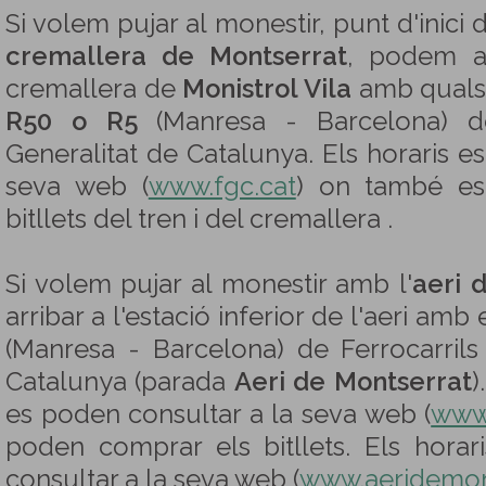
Si volem pujar al monestir, punt d'inici 
cremallera de Montserrat
, podem ar
cremallera de
Monistrol Vila
amb qualse
R50 o R5
(Manresa - Barcelona) de
Generalitat de Catalunya. Els horaris e
seva web (
www.fgc.cat
) on també es
bitllets del tren i del cremallera .
Si volem pujar al monestir amb l'
aeri 
arribar a l'estació inferior de l'aeri amb
(Manresa - Barcelona) de Ferrocarrils
Catalunya (parada
Aeri de Montserrat
)
es poden consultar a la seva web (
www.
poden comprar els bitllets. Els horar
consultar a la seva web (
www.aeridemon