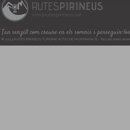
Tan senzill com creure en els somnis i perseguir-lo
© 2023 RUTES PIRINEUS TURISME ACTIU DE MUNTANYA SL. Tots els drets reser