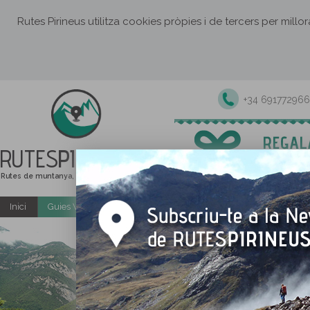
Rutes Pirineus utilitza cookies pròpies i de tercers per millo
+34 691772966
RUTES
PIRINEUS
Rutes de muntanya, senderisme i excursions
Inici
Guies Web i PDF gratuïtes
Excursions i activitats guiade