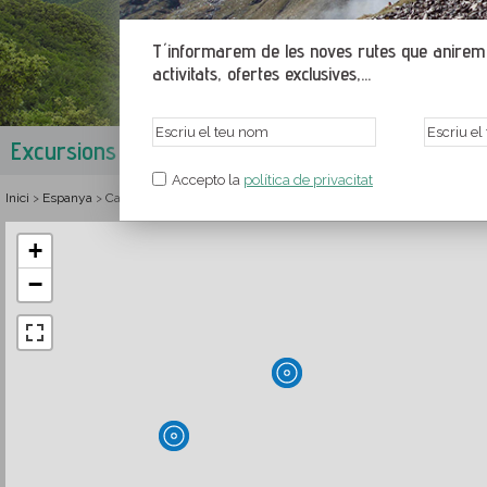
T´informarem de les noves rutes que anirem p
activitats, ofertes exclusives,...
Excursions a l'Alta Garrotxa
Garrotxa
,
Girona
,
Cataluny
Accepto la
política de privacitat
Inici
Espanya
Catalunya
Girona
Garrotxa
Rutes i senderisme a l'Alta Garro
>
>
>
>
>
+
−