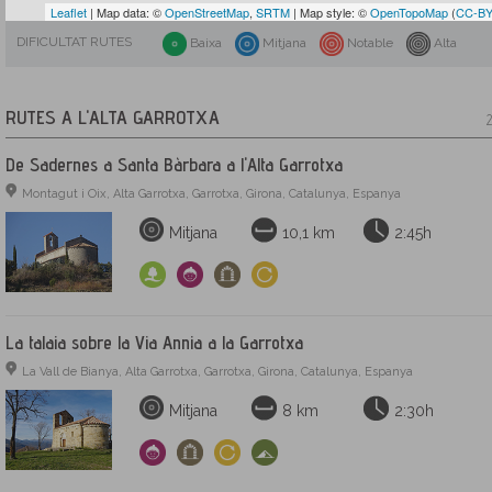
Leaflet
| Map data: ©
OpenStreetMap
,
SRTM
| Map style: ©
OpenTopoMap
(
CC-BY
DIFICULTAT RUTES
Baixa
Mitjana
Notable
Alta
RUTES A L'ALTA GARROTXA
2
De Sadernes a Santa Bàrbara a l'Alta Garrotxa
Montagut i Oix, Alta Garrotxa, Garrotxa, Girona, Catalunya, Espanya
Mitjana
10,1 km
2:45h
La talaia sobre la Via Annia a la Garrotxa
La Vall de Bianya, Alta Garrotxa, Garrotxa, Girona, Catalunya, Espanya
Mitjana
8 km
2:30h