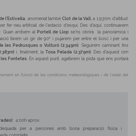
 l'Estivella
, anomenat també
Clot de la Vall
, a 1.930m d'altitud.
r fer neu artificial de l'estació d'esquí­. Des d'aquí­, continuarem
r
. Quan arribem al
Portell de Llop
se'ns obrirà la panoràmica i
ació farem un gir de 90º i pujarem per entre el bosc i per una
e les Pedrusques o Vulturó (2.349m)
. Seguirem caminant fins
2.383m)
i, finalment, la
Tosa Pelada (2.379m)
. Des d'aquest cim
 les Fontetes
. En aquest punt, agafarem la pista que ens portarà
ugerament en funció de les condicions meteorològiques i de l´estat del
rades):
4:00h aprox.
adequada per a persones amb bona preparació fí­sica i
nada completa.