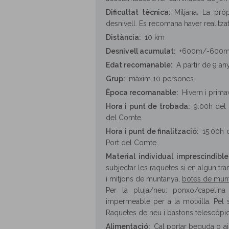
Dificultat tècnica:
Mitjana. La pr
desnivell. Es recomana haver realitzat
Distància:
10 km
Desnivell acumulat:
+600m/-600
Edat recomanable:
A partir de 9 an
Grup:
màxim 10 persones
.
Època recomanable:
Hivern i prima
Hora i punt de trobada:
9:00h del m
del Comte.
Hora i punt de finalització:
15:00h d
Port del Comte.
Material individual imprescindible
subjectar les raquetes si en algun tr
i mitjons de muntanya,
botes de munt
Per la pluja/neu: ponxo/capelin
impermeable per a la motxilla. Pel so
Raquetes de neu i bastons telescòpi
Alimentació:
Cal portar beguda o ai