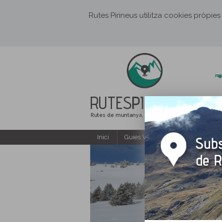
Rutes Pirineus utilitza cookies pròpies
RUTES
PIRINEUS
Rutes de muntanya, senderisme i excursions
Inici
Guies Web i PDF gratuïtes