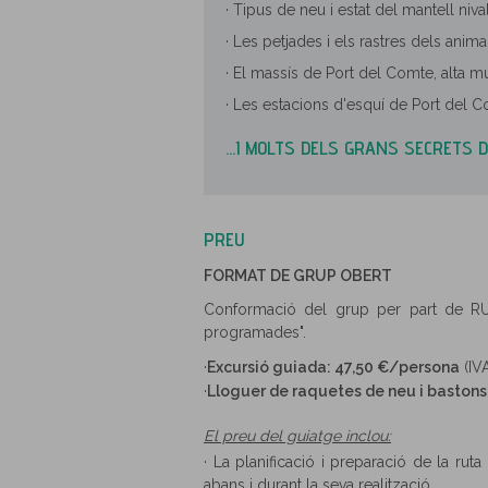
· Tipus de neu i estat del mantell nival
· Les petjades i els rastres dels anima
· El massí­s de Port del Comte, alta m
· Les estacions d'esquí­ de Port del 
...I MOLTS DELS GRANS SECRETS D
PREU
FORMAT DE GRUP OBERT
Conformació del grup per part de RU
programades".
·
Excursió guiada: 47,50 €/persona
(IVA
·
Lloguer de raquetes de neu i baston
El preu del guiatge inclou:
· La planificació i preparació de la ru
abans i durant la seva realització.