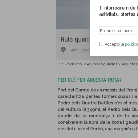
T´informarem de le
activitats, ofertes e
Ruta guiada.
Pedró dels Qua
Accepto la
polític
Sant Llorenç de Morunys, Solsonès, L
Inici
Sortides i excursions guiades
Raquetes
>
>
PER QUÈ FER AQUESTA RUTA?
Port del Comte és un massí­s del Prepir
caracteritza per les formes suaus i a
Pedró dels Quatre Batlles n'és el més 
del Vulturó (2.349m), el Pedró dels Qu
gaudir de la muntanya i de la neu
coneixerem la flora de la zona i gaud
des del cim del Pedró, una magní­fica t