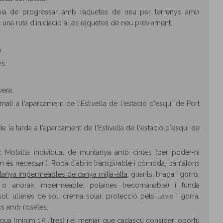
òpia de progressar amb raquetes de neu per terrenys amb
 una ruta d'iniciació a les raquetes de neu prèviament.
m
ys.
vera.
atí­ a l'aparcament de l'Estivella de l'estació d'esquí­ de Port
e la tarda a l'aparcament de l'Estivella de l'estació d'esquí­ de
:
Motxilla individual de muntanya amb cintes (per poder-hi
am és necessari). Roba d´abric transpirable i còmoda, pantalons
anya impermeables de canya mitja-alta
, guants, braga i gorro.
a o anorak impermeable, polaines (recomanable) i funda
l: ulleres de sol, crema solar, protecció pels llavis i gorra.
cs amb rosetes.
gua (mínim 1,5 litres) i el menjar que cadascú consideri oportú