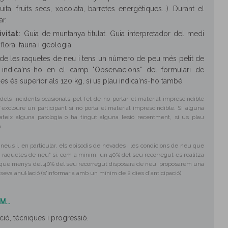
uita, fruits secs, xocolata, barretes energètiques...). Durant el
ar.
ivitat:
Guia de muntanya titulat. Guia interpretador del medi
ora, fauna i geologia.
r de les raquetes de neu i tens un número de peu més petit de
indica'ns-ho en el camp "Observacions" del formulari de
 pes és superior als 120 kg, si us plau indica'ns-ho també.
els incidents ocasionats pel fet de no portar el material imprescindible
´excloure un participant si no porta el material imprescindible. Si alguna
teix alguna patologia o ha tingut alguna lesió recentment, si us plau
.
irineus i, en particular, els episodis de nevades i les condicions de neu que
e raquetes de neu" si, com a mínim, un 40% del seu recorregut es realitza
m que menys del 40% del seu recorregut disposarà de neu, proposarem una
a seva anul·lació (s'informaria amb un mínim de 2 dies d'anticipació).
...
ació, tècniques i progressió.