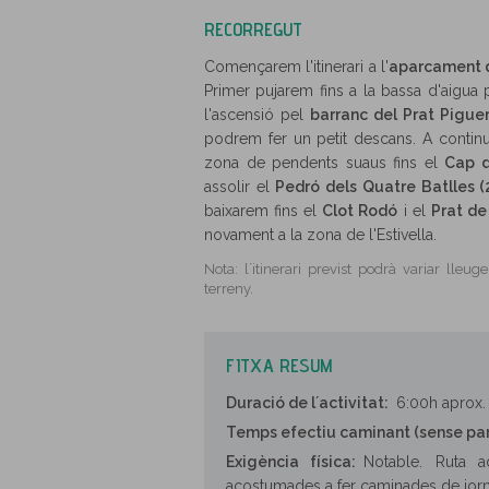
RECORREGUT
Començarem l'itinerari a l'
aparcament de
Primer pujarem fins a la bassa d'aigua pe
l'ascensió pel
barranc del Prat Pigue
podrem fer un petit descans. A continu
zona de pendents suaus fins el
Cap d
assolir el
Pedró dels Quatre Batlles (
baixarem fins el
Clot Rodó
i el
Prat de
novament a la zona de l'Estivella.
Nota: l´itinerari previst podrà variar lle
terreny.
FITXA RESUM
Duració de l´activitat:
6:00h aprox.
Temps efectiu caminant (sense pa
Exigència física:
Notable. Ruta 
acostumades a fer caminades de jor