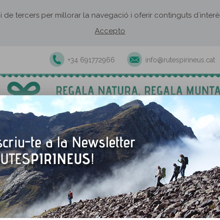
 i de tercers per millorar la navegació i oferir continguts d´inte
Accepto
+34 691772966
info@rutespirineus.cat
Excursions i activitats guiades
Rutes autoguiades
Establiment