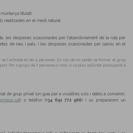
 muntanya titulat).
ts realitzades en el medi natural.
ada, les despeses ocasionades per l'abandonament de la ruta per
uetes de neu i pals, i les despeses ocasionades per canvis en el
-se l´activitat és de 4 persones. En cas de no poder-se formar el grup
ort. Per a grups de 7 persones o més, si us plau sol·licitar pressupost a
rmat de grup privat (un guia per a vosaltres sols i dates a convenir),
irineus.cat
) o telèfon (
+34 691 772 966
) i us prepararem un