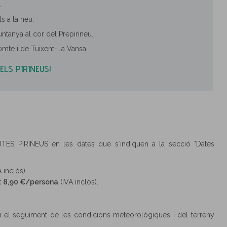
.
ls a la neu.
untanya al cor del Prepirineu.
Comte i de Tuixent-La Vansa.
ELS PIRINEUS!
TES PIRINEUS en les dates que s´indiquen a la secció "Dates
 inclòs).
s: 8,90 €/persona
(IVA inclòs).
ta i el seguiment de les condicions meteorològiques i del terreny