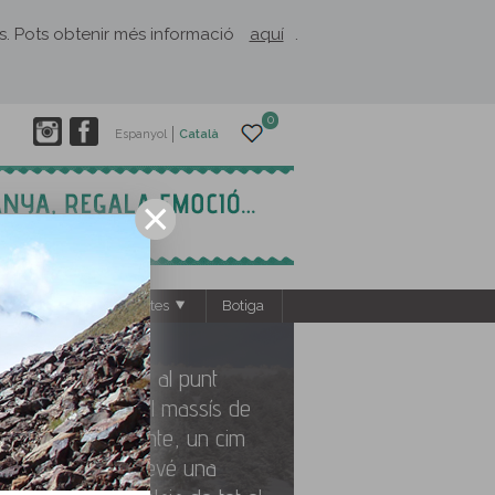
rès. Pots obtenir més informació
aquí
.
0
Espanyol
Català
s
El Rusc: projectes
Botiga
Ascensió al punt
culminant del massí­s de
Port del Comte, un cim
que esdevé una