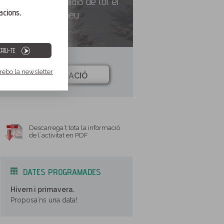
meravellosa talaia de tot el
acions,
Pirineu
RIU-TE
 rebo la newsletter
INFORMACIÓ
Descarrega´t tota la informació
de l´activitat en PDF
DATES PROGRAMADES
Hivern i primavera.
Proposa´ns una data!