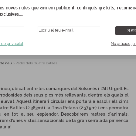
s noves rutes que anirem publicant: continguts gratuïts, recoman
xclusives,...
SUBSC
tre Batlles
a de privacitat
No gràcies, ja
leida
 de neu
Pedró dels Quatre Batlles
>
ineu, ubicat entre les comarques del Solsonès i l'Alt Urgell. Es
rrodonides dels seus pics més rellevants, d'entre els quals el
elevat. Aquest itinerari circular ens portarà a assolir els cims
atre Batlles (2.383m) i la Tosa Pelada (2.379m) i ens permetrà
 en tot el seu esplendor. Descobrirem rastres d'animals,
irem d'unes vistes sensacionals de la gran serralada pirinenca
alaia!