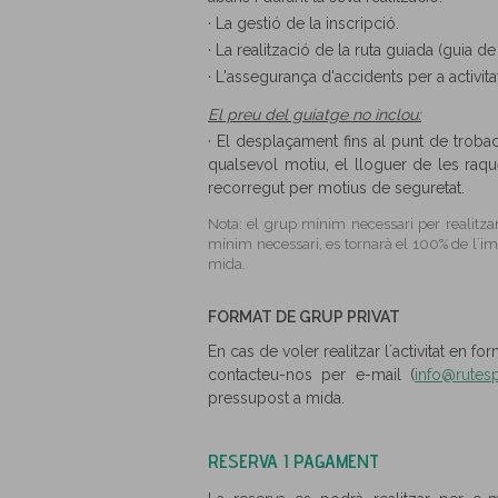
· La gestió de la inscripció.
· La realització de la ruta guiada (guia de
· L'assegurança d'accidents per a activita
El preu del guiatge no inclou:
· El desplaçament fins al punt de trob
qualsevol motiu, el lloguer de les raq
recorregut per motius de seguretat.
Nota: el grup mínim necessari per realitzar
mínim necessari, es tornarà el 100% de l´imp
mida.
FORMAT DE GRUP PRIVAT
En cas de voler realitzar l´activitat en fo
contacteu-nos per e-mail (
info@rutesp
pressupost a mida.
RESERVA I PAGAMENT