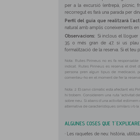
per a la excursió (entrepà, pí­cnic, fr
recorregut es farà una parada per din
Perfil del guia que realitzarà l´act
natural amb amplis coneixements en fl
Observacions:
Si inclous el llogue
35 o més gran de 47, si us plau 
formalització de la reserva. Si el teu
Nota: Rutes Pirineus no es fa responsable d
indicat. Rutes Pirineus es reserva el dret d
persona pren algun tipus de medicació, pa
comenteu-ho en el moment de fer la reserva
Nota: 2 El canvi climàtic està afectant els P
hi trobem. Considerem una ruta “activitat d
sobre neu. Si abans d’una activitat estime
alternativa de característiques similars i/o l
ALGUNES COSES QUE T´EXPLICAREM
· Les raquetes de neu: història, utilitz