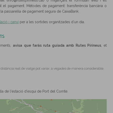
il (info@rutespirineus.cat) o mitjançant el formulari web i es
t el pagament. Mètodes de pagament: transferència bancària o
la passarel·la de pagament segura de CaixaBank.
ació i canvi
per a les sortides organitzades d´un dia.
TS
liments,
avisa que faràs ruta guiada amb Rutes Pirineus
, et
a distància real de viatge pot variar, a vegades de manera considerable.
lla de l'estació d'esquí­ de Port del Comte.