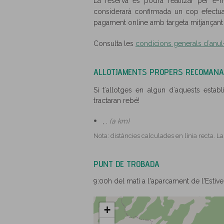
La reserva es podrà realitzar per e-ma
considerarà confirmada un cop efectua
pagament online amb targeta mitjançant 
Consulta les
condicions generals d´anul·l
ALLOTJAMENTS PROPERS RECOMANA
Si t´allotges en algun d´aquests estab
tractaran rebé!
, .
(a km)
Nota: distàncies calculades en línia recta. L
PUNT DE TROBADA
9:00h del matí­ a l'aparcament de l'Estive
+