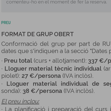
comenteu-ho en el moment de fer la reserva.
PREU
FORMAT DE GRUP OBERT
Conformació del grup per part de R
dates que s'indiquen a la secció "Dates
·
Preu total
(curs + allotjament):
337 €/p
·
Lloguer material tècnic individual
(ar
piolet):
27 €/persona
(IVA inclòs).
·
Lloguer material individual de se
sonda):
38 €/persona
(IVA inclòs).
El preu inclou:
· La planificació i preparació del curs