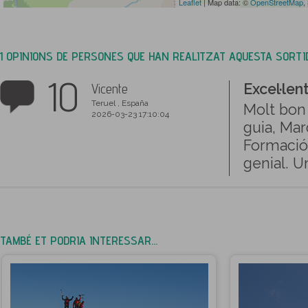
Leaflet
| Map data: ©
OpenStreetMap
,
1 OPINIONS DE PERSONES QUE HAN REALITZAT AQUESTA SORT
10
Vicente
Excel·len
Teruel , España
Molt bon 
2026-03-23 17:10:04
guia, Mar
Formació,
genial. U
TAMBÉ ET PODRIA INTERESSAR...