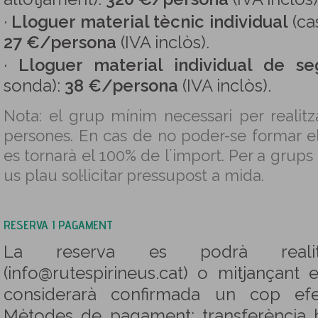
·
Lloguer material tècnic individual
(ca
27 €/persona
(IVA inclòs).
·
Lloguer material individual de se
sonda):
38 €/persona
(IVA inclòs).
Nota: el grup mínim necessari per realitza
persones. En cas de no poder-se formar e
es tornarà el 100% de l´import. Per a grups
us plau sol·licitar pressupost a mida.
RESERVA I PAGAMENT
La reserva es podrà reali
(info@rutespirineus.cat) o mitjançant 
considerarà confirmada un cop efe
Mètodes de pagament: transferència