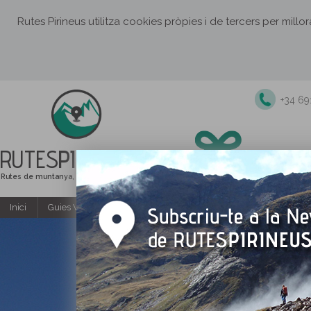
Rutes Pirineus utilitza cookies pròpies i de tercers per millo
+34 6
RUTES
PIRINEUS
Rutes de muntanya, senderisme i excursions
Inici
Guies Web i PDF gratuïtes
Excursions i activitats guiade