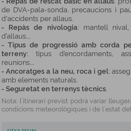
- Repàs de rescat bàsic en allaus
: pro
de DVA-pala-sonda. precaucions i paut
d'accidents per allaus.
- Repàs de nivologia
: mantell nival
d’allaus...
- Tipus de progressió amb corda pe
terreny
: tipus d’encordaments, as
reunions...
- Ancoratges a la neu, roca i gel
: asse
amb elements naturals.
- Seguretat en terrenys tècnics
.
Nota: l´itinerari previst podrà variar lleug
condicions meteorològiques i de l´estat del
FITXA RESUM