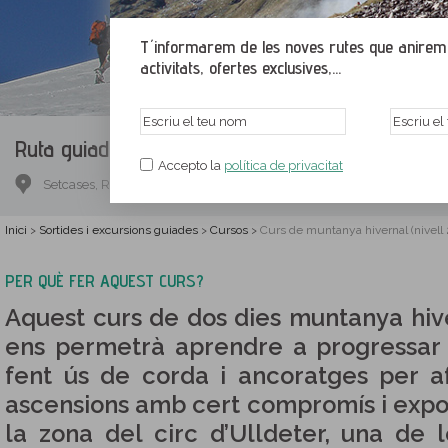
T´informarem de les noves rutes que anirem p
activitats, ofertes exclusives,...
Ruta guiada.
Curs de muntanya hivernal (nivell 
Accepto la
política de privacitat
Setcases, Ripollès, Girona
Inici
Sortides i excursions guiades
Cursos
Curs de muntanya hivernal (nivell 
>
>
>
PER QUÈ FER AQUEST CURS?
Aquest curs de dos dies muntanya hive
ens permetrà aprendre a progressar 
fent ús de corda i ancoratges per af
ascensions amb cert compromís i expos
la zona del circ d’Ulldeter, una de 