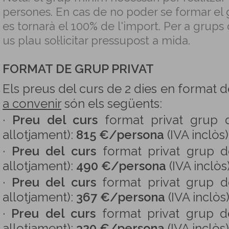
persones. En cas de no poder se formar el
es tornarà el 100% de l'import. Per a grups
us plau sol·licitar pressupost a mida.
FORMAT DE GRUP PRIVAT
Els preus del curs de 2 dies en format 
a convenir
són els següents:
·
Preu del curs
format privat grup
allotjament):
815 €/persona
(IVA inclòs)
·
Preu del curs
format privat grup 
allotjament):
490 €/persona
(IVA inclòs)
·
Preu del curs
format privat grup 
allotjament):
367 €/persona
(IVA inclòs)
·
Preu del curs
format privat grup 
allotjament):
320 €/persona
(IVA inclòs)