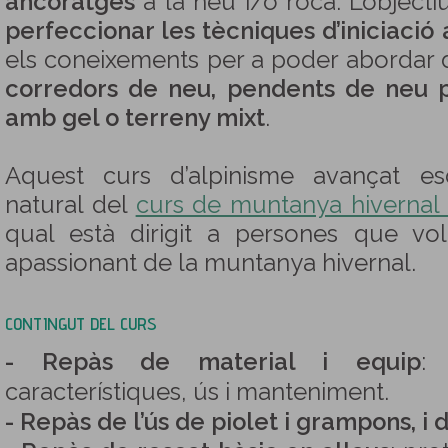
ancoratges
a la neu i/o roca. L’objecti
perfeccionar les tècniques d’iniciació 
els coneixements per a poder abordar
corredors de neu, pendents de neu pr
amb gel o terreny mixt
.
Aquest curs d’alpinisme avançat es
natural del
curs de muntanya hivernal (n
qual està dirigit a persones que vol
apassionant de la muntanya hivernal.
CONTINGUT DEL CURS
- Repàs de material i equip
: 
característiques, ús i manteniment.
- Repàs de l’ús de piolet i grampons, i