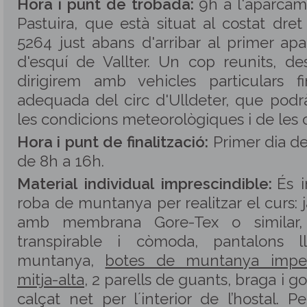
Hora i punt de trobada:
9h a l'aparcame
Pastuira, que està situat al costat dret
5264 just abans d'arribar al primer ap
d'esquí de Vallter. Un cop reunits, d
dirigirem amb vehicles particulars
adequada del circ d'Ulldeter, que podr
les condicions meteorològiques i de les 
Hora i punt de finalització:
Primer dia de
de 8h a 16h.
Material individual imprescindible:
És i
roba de muntanya per realitzar el curs
amb membrana Gore-Tex o similar, 
transpirable i còmoda, pantalons l
muntanya,
botes de muntanya impe
mitja-alta
, 2 parells de guants, braga i g
calçat net per l´interior de l’hostal. Pe