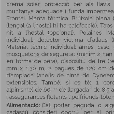
crema solar, protecció per als llavis 
muntanya adequada i funda impermeabl
Frontal. Manta tèrmica. Brúixola plana 
llençol (a l’hostal hi ha calefacció). Taps
nit a l’hostal (opcional). Polaines. M
individual: detector víctima d´allaus 
Material tècnic individual: arnés, casc,
mosquetons de seguretat (mínim 2 han 
en forma de pera), dispositiu de fre (r
mm x 1,30 m, 2 bagues de 120 cm de
d’amplada (anells de cinta de Dyneem
extensibles. També, si es té: 1 cor
alpinisme) de 60 m de llargada i de 8,5
i assegurances flotants tipo friends-tòte
Alimentació:
Cal portar beguda o aig
cadascú consideri oportú per al pri