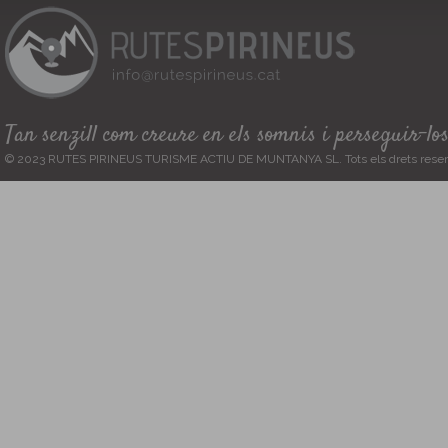
Tan senzill com creure en els somnis i perseguir-lo
© 2023 RUTES PIRINEUS TURISME ACTIU DE MUNTANYA SL. Tots els drets reser