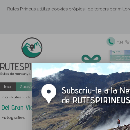
Rutes Pirineus utilitza cookies pròpies i de tercers per millo
+34 6
RUTES
PIRINEUS
Rutes de muntanya, senderisme i excursions
Inici
Guies Web i PDF gratuïtes
Excursions i activitats guiade
Inici
Rutes
>
>
Fotografies Del Gran Vignemale (3.298m) al Montferrat (3.219m) des d'
Del Gran Vignemale (3.298m) al Montferrat (3.21
Fotografies