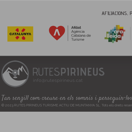
AFILIACIONS, 
Tan senzill com creure en els somnis i perseguir-lo
© 2023 RUTES PIRINEUS TURISME ACTIU DE MUNTANYA SL. Tots els drets reser