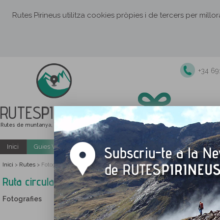
Rutes Pirineus utilitza cookies pròpies i de tercers per millo
+34 6
RUTES
PIRINEUS
Rutes de muntanya, senderisme i excursions
Inici
Guies Web i PDF gratuïtes
Excursions i activitats guiade
Inici
Rutes
>
>
Fotografies Ruta circular per la serra de Sant Honorat
Ruta circular per la serra de Sant Honorat
Fotografies