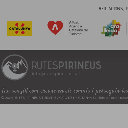
AFILIACIONS, 
Tan senzill com creure en els somnis i perseguir-lo
© 2023 RUTES PIRINEUS TURISME ACTIU DE MUNTANYA SL. Tots els drets reser