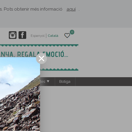
rès. Pots obtenir més informació
aquí
.
0
Espanyol
Català
s
El Rusc: projectes
Botiga