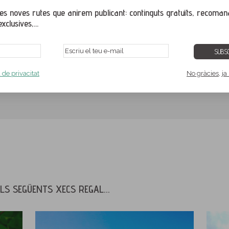
s noves rutes que anirem publicant: continguts gratuïts, recoman
xclusives,...
DESCARREGAR EXEMPLE
COMPRAR XEC RE
SUBSC
a de privacitat
No gràcies, ja
LS SEGÜENTS XECS REGAL...