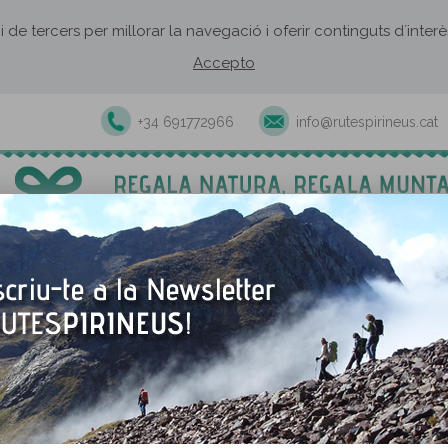
 i de tercers per millorar la navegació i oferir continguts d´inte
Accepto
+34 691772966
info@rutespirineus.cat
Excursions i activitats guiades
Rutes autoguiades
Establiment
l
Xec Regal
>
CARACTERÍSTIQUES DEL XEC REGAL