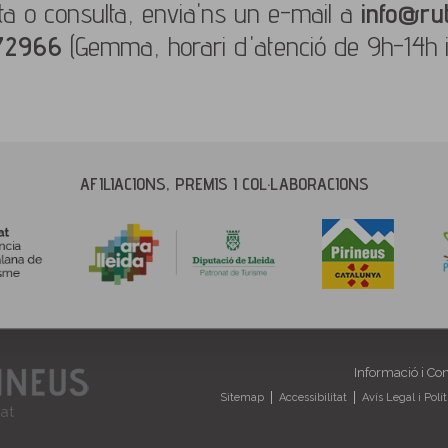
ta o consulta, envia'ns un e-mail a
info@rut
772966
(Gemma, horari d'atenció de 9h-14h i
AFILIACIONS, PREMIS I COL·LABORACIONS
Informació i Co
Sitemap
Accessibilitat
Avís Legal i Polí