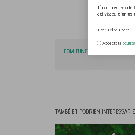
T´informarem de le
activitats, ofertes e
Accepto la
polític
COM FUNCIONA?
TAMBÉ ET PODRIEN INTERESSAR E