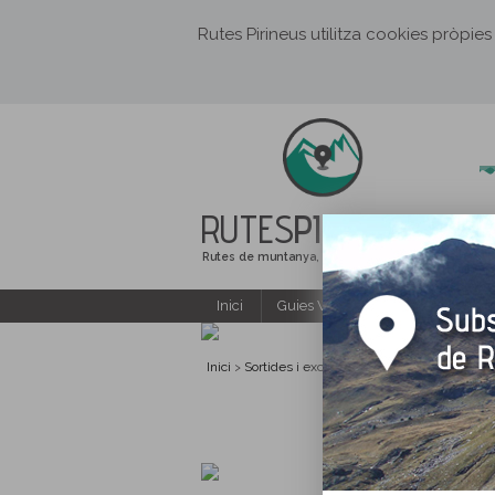
Rutes Pirineus utilitza cookies pròpies
RUTES
PIRINEUS
Rutes de muntanya, senderisme i excursions
Inici
Guies Web i PDF gratuïtes
Inici
Sortides i excursions guiades
Xecs Rega
>
>