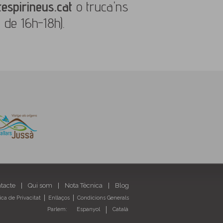
espirineus.cat
o truca'ns
 de 16h-18h).
ntacte
Qui som
Nota Tècnica
Blog
tica de Privacitat
Enllaços
Condicions Generals
Parlem:
Espanyol
Català