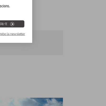
acions,
GAL
RIU-TE
 rebo la newsletter