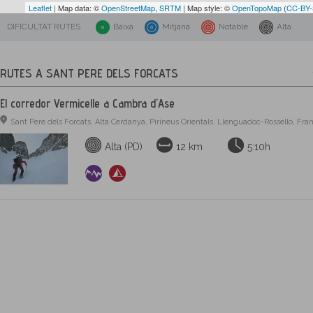
Leaflet
| Map data: ©
OpenStreetMap
,
SRTM
| Map style: ©
OpenTopoMap
(
CC-BY
DIFICULTAT RUTES
Baixa
Mitjana
Notable
Alta
RUTES A SANT PERE DELS FORCATS
El corredor Vermicelle a Cambra d'Ase
Sant Pere dels Forcats, Alta Cerdanya, Pirineus Orientals, Llenguadoc-Rosselló, Fra
Alta (PD)
12 km
5:10h