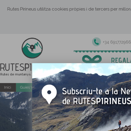
Rutes Pirineus utilitza cookies pròpies i de tercers per millo
+34 691772966
RUTES
PIRINEUS
Rutes de muntanya, senderisme i excursions
Inici
Guies Web i PDF gratuïtes
Excursions i activitats guiade