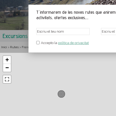
T´informarem de les noves rutes que anirem p
activitats, ofertes exclusives,...
Excursions a Sant Pere dels Forcats
Alta Cerdan
Accepto la
política de privacitat
Inici
Rutes
França
Llenguadoc-Rosselló
Pirineus Orientals
Alta Cerdanya
>
>
>
>
>
+
−