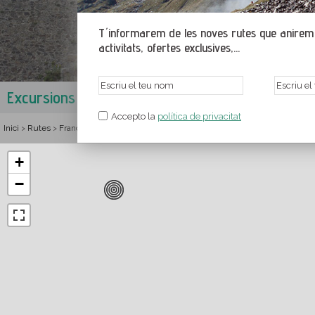
T´informarem de les noves rutes que anirem p
activitats, ofertes exclusives,...
Excursions a Mont-Louis
Alta Cerdanya
,
Pirineus Oriental
Accepto la
política de privacitat
Inici
Rutes
França
Llenguadoc-Rosselló
Pirineus Orientals
Alta Cerdanya
>
>
>
>
>
+
−