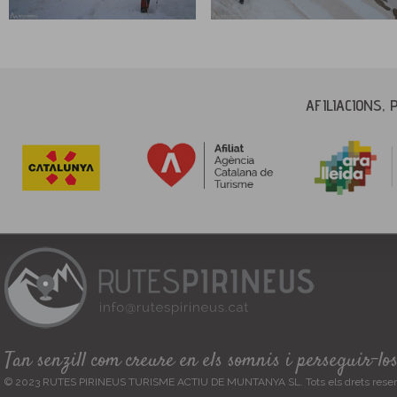
AFILIACIONS, 
Tan senzill com creure en els somnis i perseguir-lo
© 2023 RUTES PIRINEUS TURISME ACTIU DE MUNTANYA SL. Tots els drets reser