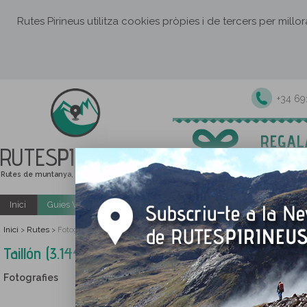
Rutes Pirineus utilitza cookies pròpies i de tercers per millo
+34 6
RUTES
PIRINEUS
Rutes de muntanya, senderisme i excursions
Inici
Guies Web i PDF gratuïtes
Excursions i activitats guiade
Inici
Rutes
>
>
Fotografies Taillón (3.144m) per la Bretxa de Rotllan
Taillón (3.144m) per la Bretxa de Rotllan
Fotografies