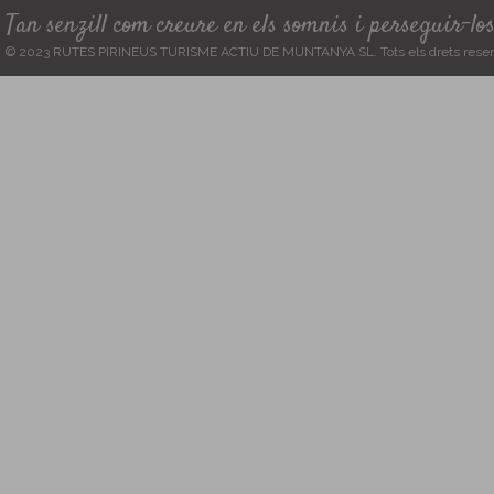
Tan senzill com creure en els somnis i perseguir-lo
© 2023 RUTES PIRINEUS TURISME ACTIU DE MUNTANYA SL. Tots els drets reser