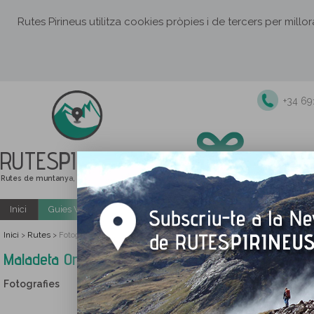
Rutes Pirineus utilitza cookies pròpies i de tercers per millo
+34 6
RUTES
PIRINEUS
Rutes de muntanya, senderisme i excursions
Inici
Guies Web i PDF gratuïtes
Excursions i activitats guiade
Inici
Rutes
>
>
Fotografies Maladeta Oriental (3.308m) i pic Abadías (3.271m) per la Re
Maladeta Oriental (3.308m) i pic Abadías (3.271m)
Fotografies