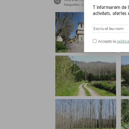
Clica a les miniatures per ampliar les imat
fotografies, si us plau, tingues el teu nave
T´informarem de le
activitats, ofertes e
Accepto la
polític