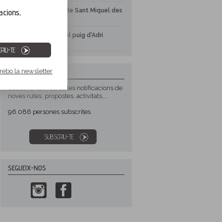
El castell de Sant Miquel des
acions,
de Girona
El volcà del puig d'Adri
RIU-TE
 rebo la newsletter
NEWSLETTER
Subscriu-te i rebràs les notificacions de
noves rutes, propostes, activitats,...
96.086
persones subscrites
SUBSCRIU-TE
SEGUEIX-NOS