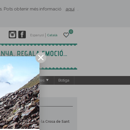
rès. Pots obtenir més informació
aquí
.
0
Espanyol
Català
s
El Rusc: projectes
Botiga
3 RUTES PROPERES
La vall del Ter
El volcà de la Crosa de Sant
Dalmai