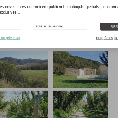
ges i veure-les a tamany pantalla completa. Per veure correctament la galeria de
gador web actualitzat amb una de les seves últimes versions.
s noves rutes que anirem publicant: continguts gratuïts, recoman
xclusives,...
SUBSC
a de privacitat
No gràcies, ja