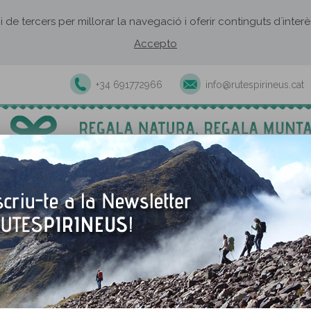
 i de tercers per millorar la navegació i oferir continguts d´inte
Accepto
+34 691772966
info@rutespirineus.cat
Excursions i activitats guiades
Rutes autoguiades
Establiment
a Muntanya dels Sants Metges
anya dels Sants Metges
TORNAR A LA RUTA