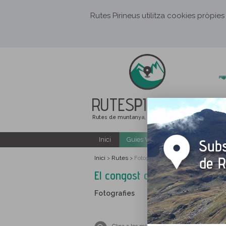
Rutes Pirineus utilitza cookies pròpies
RUTES
PIRINEUS
Rutes de muntanya, senderisme i excursions
Inici
Guies Web i PDF gratuïtes
Inici
Rutes
>
>
Fotografies El congost del Ter i l
El congost del Ter i la Munt
Fotografies